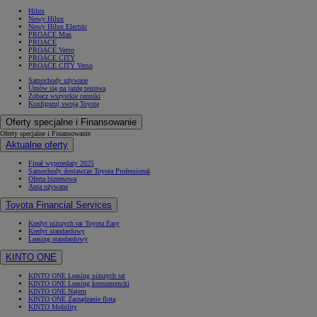
Hilux
Nowy Hilux
Nowy Hilux Electric
PROACE Max
PROACE
PROACE Verso
PROACE CITY
PROACE CITY Verso
Samochody używane
Umów się na jazdę testową
Zobacz wszystkie cenniki
Konfiguruj swoją Toyotę
Oferty specjalne i Finansowanie
Oferty specjalne i Finansowanie
Aktualne oferty
Finał wyprzedaży 2025
Samochody dostawcze Toyota Professional
Oferta biznesowa
Auta używane
Toyota Financial Services
Kredyt niższych rat Toyota Easy
Kredyt standardowy
Leasing standardowy
KINTO ONE
KINTO ONE Leasing niższych rat
KINTO ONE Leasing konsumencki
KINTO ONE Najem
KINTO ONE Zarządzanie flotą
KINTO Mobility