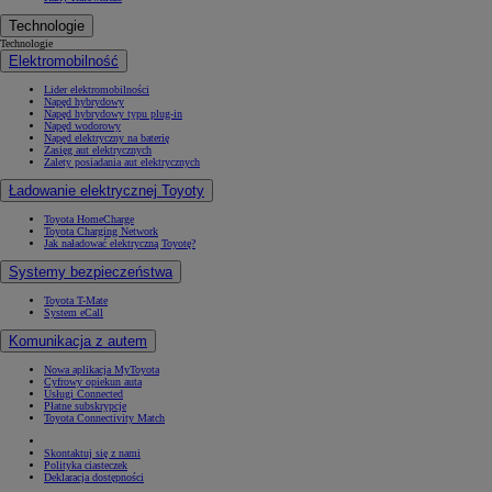
Technologie
Technologie
Elektromobilność
Lider elektromobilności
Napęd hybrydowy
Napęd hybrydowy typu plug-in
Napęd wodorowy
Napęd elektryczny na baterię
Zasięg aut elektrycznych
Zalety posiadania aut elektrycznych
Ładowanie elektrycznej Toyoty
Toyota HomeCharge
Toyota Charging Network
Jak naładować elektryczną Toyotę?
Systemy bezpieczeństwa
Toyota T-Mate
System eCall
Komunikacja z autem
Nowa aplikacja MyToyota
Cyfrowy opiekun auta
Usługi Connected
Płatne subskrypcje
Toyota Connectivity Match
Skontaktuj się z nami
Polityka ciasteczek
Deklaracja dostępności