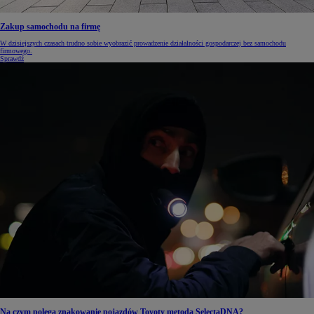
Zakup samochodu na firmę
W dzisiejszych czasach trudno sobie wyobrazić prowadzenie działalności gospodarczej bez samochodu
firmowego.
Sprawdź
Na czym polega znakowanie pojazdów Toyoty metodą SelectaDNA?