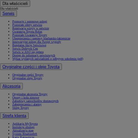
Dla właścicieli
Dla właścicieli
Serwis
Promocje i sezonowe usługi
Pozostałe oferty serwisu
Rezerwacja wizyty w serwisie
Gwarancja Toyota Relax
Pozostałe Gwarancje Toyoty
Ubezpieczenia i naprawy blacharsko-lakiernicze
Innowacyjne usługi dla Twojej wygody
Bezpłatne Akcje Serwisowe
Serwis Dobrych Cen
Serwis w ASO się opłaca
Dostęp do informacji serwisowych
Wykaz wydanych zaświadczeń o odbytym szkoleniu (pdf)
Oryginalne części i oleje Toyota
Oryginalne części Toyoty
Oryginalne oleje Toyoty
Akcesoria
Oryginalne akcesoria Toyoty
Opony i koła zimowe
Zabudowy samochodów dostawczych
Zabezpieczenia i alarmy
Sklep Toyoty
Strefa klienta
Aplikacja MyToyota
Instrukcje obsługi
Aktualizacja map
System Bluetooth®
Karty Ratownicze