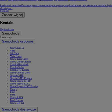
Producenci samochodów stosują coraz nowocześniejsze systemy antykradzieżowe, aby skutecznie utrudnić życie
złodziejom.
Sprawdź
Zobacz więcej
Kontakt
Napisz do nas
Samochody
Samochody
Samochody osobowe
Nowe Aygo X
Yaris
GR Yaris
Yaris Cross
Nowy Yaris Cross
Nowy Urban Cruiser
Corolla Hatchback
Corolla Sedan
Corolla TS Kombi
Nowa Corolla Cross
Toyota C-HR
Toyota C-HR Plug-in
Nowa Toyota C-HR+
Nowa Toyota bZ4X
Nowa Toyota bZ4X Touring
Camry
Prius
Mirai
Nowy RAV4
Land Cruiser
Nowy GR GT
Samochody dostawcze