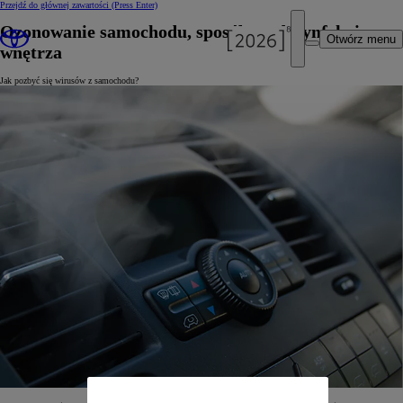
Przejdź do głównej zawartości
(Press Enter)
Ozonowanie samochodu, sposób na dezynfekcję
Otwórz menu
wnętrza
Jak pozbyć się wirusów z samochodu?