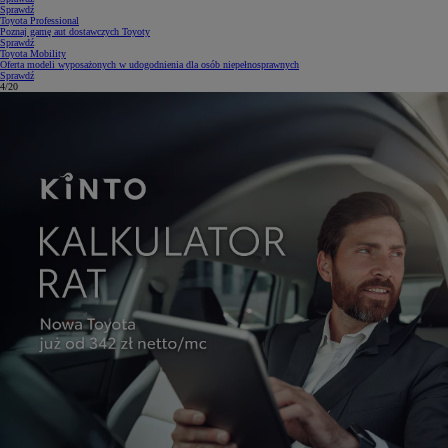
Sprawdź
Toyota Professional
Poznaj gamę aut dostawczych Toyoty
Sprawdź
Toyota Mobility
Oferta modeli wyposażonych w udogodnienia dla osób niepełnosprawnych
Sprawdź
5/20