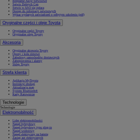
Bezpłatne Akcje Serwisowe
Serwis Dobrych Cen
Serwis w ASO się opłaca
Dostęp do informacji serwisowych
Wykaz wydanych zaświadczeń o odbytym szkoleniu (pdf)
Oryginalne części i oleje Toyota
Oryginalne części Toyoty
Oryginalne oleje Toyoty
Akcesoria
Oryginalne akcesoria Toyoty
Opony i koła zimowe
Zabudowy samochodów dostawczych
Zabezpieczenia i alarmy
Sklep Toyoty
Strefa klienta
Aplikacja MyToyota
Instrukcje obsługi
Aktualizacja map
System Bluetooth®
Karty Ratownicze
Technologie
Technologie
Elektromobilność
Lider elektromobilności
Napęd hybrydowy
Napęd hybrydowy typu plug-in
Napęd wodorowy
Napęd elektryczny na baterię
Zasięg aut elektrycznych