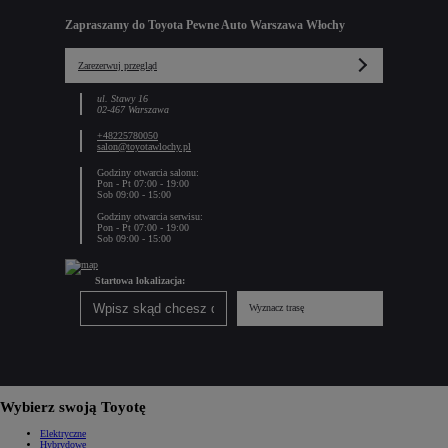
Zapraszamy do Toyota Pewne Auto Warszawa Włochy
Zarezerwuj przegląd
ul. Stawy 16
02-467 Warszawa
+48225780050
salon@toyotawlochy.pl
Godziny otwarcia salonu:
Pon - Pt 07:00 - 19:00
Sob 09:00 - 15:00
Godziny otwarcia serwisu:
Pon - Pt 07:00 - 19:00
Sob 09:00 - 15:00
Startowa lokalizacja:
Wyznacz trasę
Wybierz swoją Toyotę
Elektryczne
Hybrydowe