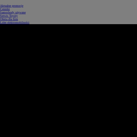
Aktualne promocje
Cenniki
Samochody używane
Serwis Toyoty
Oferta dla firm
Lider elektromobilności