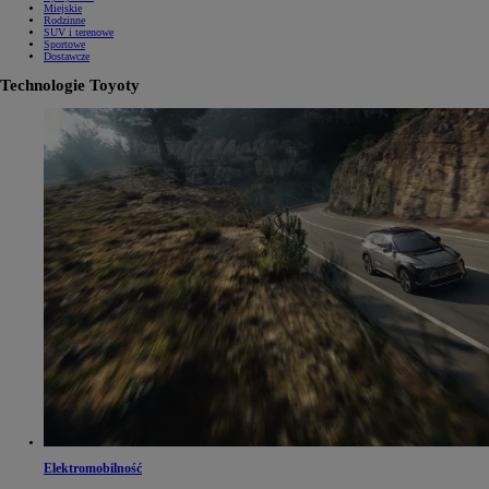
Miejskie
Rodzinne
SUV i terenowe
Sportowe
Dostawcze
Technologie Toyoty
Elektromobilność