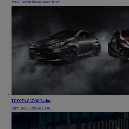
Poznaj 4 zelektryfikowane napędy Toyoty
TOYOTA GAZOO Racing
Odkryj linie GR oraz GR SPORT