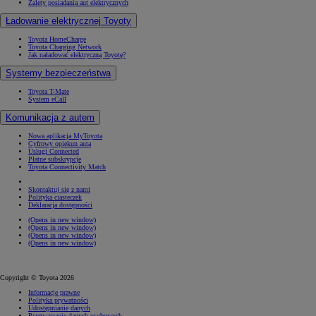
Zalety posiadania aut elektrycznych
Ładowanie elektrycznej Toyoty
Toyota HomeCharge
Toyota Charging Network
Jak naładować elektryczną Toyotę?
Systemy bezpieczeństwa
Toyota T-Mate
System eCall
Komunikacja z autem
Nowa aplikacja MyToyota
Cyfrowy opiekun auta
Usługi Connected
Płatne subskrypcje
Toyota Connectivity Match
Skontaktuj się z nami
Polityka ciasteczek
Deklaracja dostępności
(Opens in new window)
(Opens in new window)
(Opens in new window)
(Opens in new window)
Copyright © Toyota 2026
Informacje prawne
Polityka prywatności
Udostępnianie danych
Przetwarzanie danych osobowych