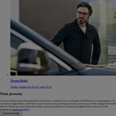
Toyota Relax
Opieka gwarancyjna Toyoty przez 10 lat
Nota prawna
*Gwarancja Relax to oferta dla samochodów marki Toyota w wieku do 10 lat i z przebiegiem do 185 000 km (co wystąpi najpierw). Po
wykonaniu przeglądu Relax w ASO Toyota, pojazd otrzymuje nową ochronę gwarancyjną, zazwyczaj na rok lub wymagany dla modelu
interwał. Ważność gwarancji Toyota Relax można cyklicznie przedłużać przy kolejnych przeglądach Relax. Sprawdź warunki
programu na:
www.toyota.pl/relax
Samochody