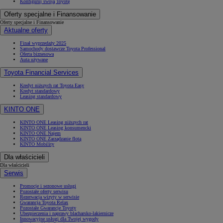
Konfiguruj swoją Toyotę
Oferty specjalne i Finansowanie
Oferty specjalne i Finansowanie
Aktualne oferty
Finał wyprzedaży 2025
Samochody dostawcze Toyota Professional
Oferta biznesowa
Auta używane
Toyota Financial Services
Kredyt niższych rat Toyota Easy
Kredyt standardowy
Leasing standardowy
KINTO ONE
KINTO ONE Leasing niższych rat
KINTO ONE Leasing konsumencki
KINTO ONE Najem
KINTO ONE Zarządzanie flotą
KINTO Mobility
Dla właścicieli
Dla właścicieli
Serwis
Promocje i sezonowe usługi
Pozostałe oferty serwisu
Rezerwacja wizyty w serwisie
Gwarancja Toyota Relax
Pozostałe Gwarancje Toyoty
Ubezpieczenia i naprawy blacharsko-lakiernicze
Innowacyjne usługi dla Twojej wygody