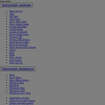
Samochody
Samochody osobowe
Nowe Aygo X
Yaris
GR Yaris
Yaris Cross
Nowy Yaris Cross
Nowy Urban Cruiser
Corolla Hatchback
Corolla Sedan
Corolla TS Kombi
Nowa Corolla Cross
Toyota C-HR
Toyota C-HR Plug-in
Nowa Toyota C-HR+
Nowa Toyota bZ4X
Nowa Toyota bZ4X Touring
Camry
Prius
Mirai
Nowy RAV4
Land Cruiser
Nowy GR GT
Samochody dostawcze
Hilux
Nowy Hilux
Nowy Hilux Electric
PROACE Max
PROACE
PROACE Verso
PROACE CITY
PROACE CITY Verso
Samochody używane
Umów się na jazdę testową
Zobacz wszystkie cenniki