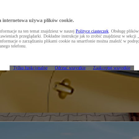
a internetowa używa plików cookie.
formacje na ten temat znajdziesz w naszej
Polityce ciasteczek
. Obsługę plików
awieniach przeglądarki. Dokładne instrukcje jak to zrobić znajdziesz w sekcj
Informacje o zarządzaniu plikami cookie na smartfonie można znaleźć w podrę
anego telefonu.
Tylko funkcjonalne
Odrzuć wszystkie
Zaakceptuj wszystkie