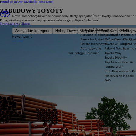
Przejdź do głównej zawartości
(Press Enter)
ZABUDOWY TOYOTY
Nowe samochody
Używane samochody
Oferty specjalne
Świat Toyoty
Finansowanie
Ser
Poznaj zabudowy stworzone z myślą o samochodach z gamy Toyota Professional.
Skontaktuj się z dilerem
Sprawdź aktualne oferty
Świat Toyoty
Oferta dla firm
Ser
Wszystkie kategorie
Hybrydowe
Miejskie
Sportowe
Elektryc
Aktualne promocje
Dlaczego Toyota?
Toyota Financial 
Nowe Aygo X
Samochody dostawcze Toyota Profess
O Toyocie
Kredyt n
HYBRID
Oferta biznesowa
Toyota w Europie
Kredyt s
Auta używane
Fabryki Toyoty
Leasing 
Rok potęgi 8 premier
Toyota Way
Toyota Mobility
Toyota a środowisko
Norma WLTP
Klub Rekordowych Pr
Historyczne Modele
FAQ