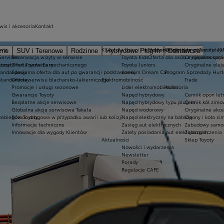
wis i akcesoria
Kontakt
wis
Kluby dla dzieci i młodzieży
Ekobonus dla hybryd Toyoty
Oryginalne części i oleje
K
zne
SUV i Terenowe
Rodzinne
Hybrydowe Plug-in
Dostawcze
Services
Rezerwacja wizyty w serwisie
Toyota Kids
Oferta dla osób z niepełnospr
Oryginalne częś
ional
iższych rat Toyota Easy
Oferta serwisu mechanicznego
Toyota Juniors
Oryginalne olej
tandardowy
Specjalna oferta dla aut po gwarancji podstawowej
Konkurs Dream Car
Program Sprzedaży Hurt
standardowy
Oferta serwisu blacharsko-lakierniczego
Elektromobilność
Trade
Promocje i usługi sezonowe
Lider elektromobilności
Akcesoria
Gwarancje Toyoty
Napęd hybrydowy
Cennik opon let
Bezpłatne akcje serwisowe
Napęd hybrydowy typu plug-in
Cennik kół zimo
Globalna akcja serwisowa Takata
Napęd wodorowy
Oryginalne akce
zebiegów Toyoty
Pomoc drogowa w przypadku awarii lub kolizji
Napęd elektryczny na baterię
Opony i koła z
Informacje techniczne
Zasięg aut elektrycznych
Zabudowy samo
Innowacje dla wygody Klientów
Zalety posiadania aut elektrycznych
Zabezpieczenia 
Aktualności
Sklep Toyoty
Nowości i wydarzenia
Newsletter
Porady
Regulacje CAFE