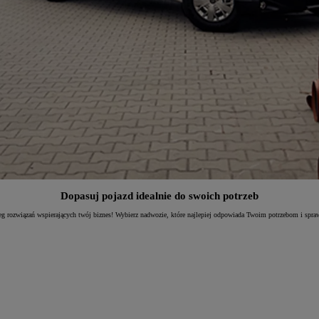
Dopasuj pojazd idealnie do swoich potrzeb
g rozwiązań wspierających twój biznes! Wybierz nadwozie, które najlepiej odpowiada Twoim potrzebom i spra