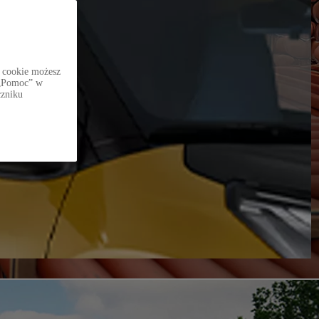
 cookie możesz
i „Pomoc” w
czniku