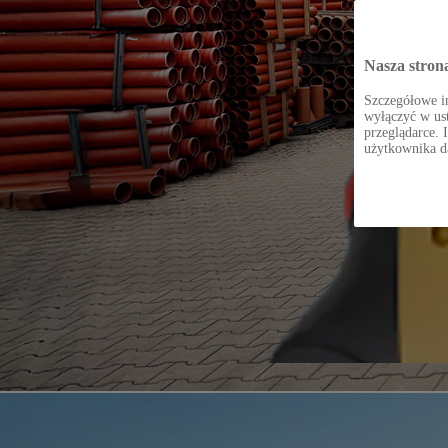
Nasza stron
Szczegółowe in
wyłączyć w ust
przeglądarce. 
użytkownika d