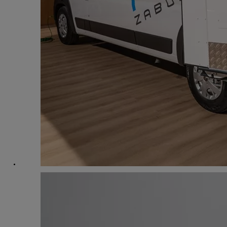
Od
105 300 zł
Corolla Hatchback
HYBRID