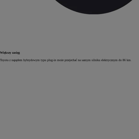
Większy zasięg
Toyota z napędem hybrydowym typu plug‑in może przejechać na samym silniku elektrycznym do 86 km.