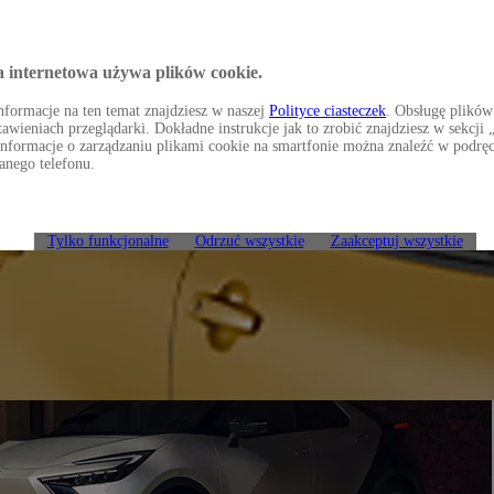
a internetowa używa plików cookie.
formacje na ten temat znajdziesz w naszej
Polityce ciasteczek
. Obsługę plików
awieniach przeglądarki. Dokładne instrukcje jak to zrobić znajdziesz w sekcj
Informacje o zarządzaniu plikami cookie na smartfonie można znaleźć w podrę
anego telefonu.
Tylko funkcjonalne
Odrzuć wszystkie
Zaakceptuj wszystkie