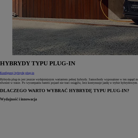
HYBRYDY TYPU PLUG‑IN
Konfiguruj hybrydę plug-in
Hybryda plug‑in jest jeszcze wydajniejszym wariantem pełnej hybrydy. Samochody wyposażone w ten napęd maj
również w trasie. Po wyczerpaniu baterii pojazd nie traci osiągów, lecz kontynuuje jazdę w trybie hybrydowym.
DLACZEGO WARTO WYBRAĆ HYBRYDĘ TYPU PLUG‑IN?
Wydajność i innowacja