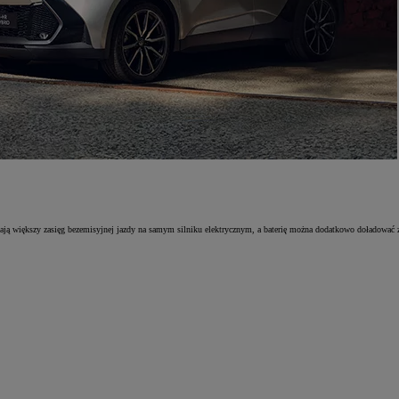
ą większy zasięg bezemisyjnej jazdy na samym silniku elektrycznym, a baterię można dodatkowo doładować z g