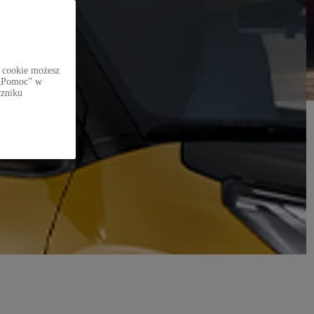
 cookie możesz
i „Pomoc” w
czniku