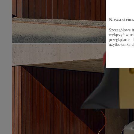
Nasza stron
Szczegółowe in
wyłączyć w ust
przeglądarce. 
użytkownika d