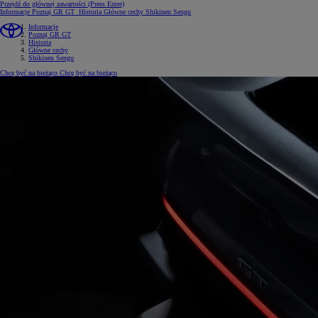
Przejdź do głównej zawartości
(Press Enter)
Informacje
Poznaj GR GT
Historia
Główne cechy
Shikinen Sengu
Informacje
Poznaj GR GT
Historia
Główne cechy
Shikinen Sengu
Chcę być na bieżąco
Chcę być na bieżąco