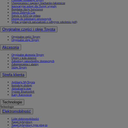
Ubezpieczenia i naprawy blacharsko-lakiernicze
Innowacyjne usługi dla Twojej wygody
Bezpłatne Akcje Serwisowe
Serwis Dobrych Cen
Serwis w ASO się opłaca
Dostęp do informacji serwisowych
Wykaz wydanych zaświadczeń o odbytym szkoleniu (pdf)
Oryginalne części i oleje Toyota
Oryginalne części Toyoty
Oryginalne oleje Toyoty
Akcesoria
Oryginalne akcesoria Toyoty
Opony i koła zimowe
Zabudowy samochodów dostawczych
Zabezpieczenia i alarmy
Sklep Toyoty
Strefa klienta
Aplikacja MyToyota
Instrukcje obsługi
Aktualizacja map
System Bluetooth®
Karty Ratownicze
Technologie
Technologie
Elektromobilność
Lider elektromobilności
Napęd hybrydowy
Napęd hybrydowy typu plug-in