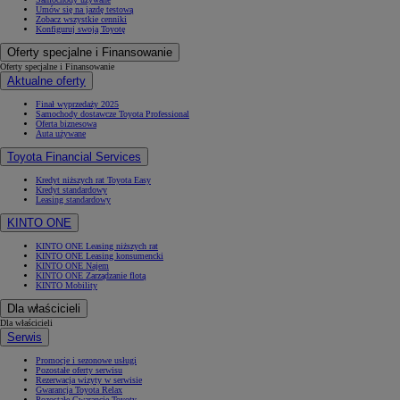
Umów się na jazdę testową
Zobacz wszystkie cenniki
Konfiguruj swoją Toyotę
Oferty specjalne i Finansowanie
Oferty specjalne i Finansowanie
Aktualne oferty
Finał wyprzedaży 2025
Samochody dostawcze Toyota Professional
Oferta biznesowa
Auta używane
Toyota Financial Services
Kredyt niższych rat Toyota Easy
Kredyt standardowy
Leasing standardowy
KINTO ONE
KINTO ONE Leasing niższych rat
KINTO ONE Leasing konsumencki
KINTO ONE Najem
KINTO ONE Zarządzanie flotą
KINTO Mobility
Dla właścicieli
Dla właścicieli
Serwis
Promocje i sezonowe usługi
Pozostałe oferty serwisu
Rezerwacja wizyty w serwisie
Gwarancja Toyota Relax
Pozostałe Gwarancje Toyoty