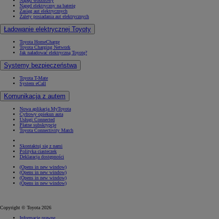
Napęd wodorowy
Napęd elektryczny na baterię
Zasięg aut elektrycznych
Zalety posiadania aut elektrycznych
Ładowanie elektrycznej Toyoty
Toyota HomeCharge
Toyota Charging Network
Jak naładować elektryczną Toyotę?
Systemy bezpieczeństwa
Toyota T-Mate
System eCall
Komunikacja z autem
Nowa aplikacja MyToyota
Cyfrowy opiekun auta
Usługi Connected
Płatne subskrypcje
Toyota Connectivity Match
Skontaktuj się z nami
Polityka ciasteczek
Deklaracja dostępności
(Opens in new window)
(Opens in new window)
(Opens in new window)
(Opens in new window)
Copyright © Toyota 2026
Informacje prawne