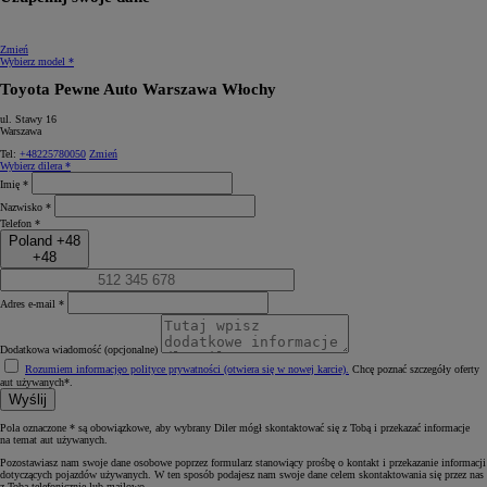
Zmień
Wybierz model *
Toyota Pewne Auto Warszawa Włochy
ul. Stawy 16
Warszawa
Tel:
+48225780050
Zmień
Wybierz dilera *
Imię *
Nazwisko *
Telefon *
Poland +48
+48
Adres e-mail *
Dodatkowa wiadomość (opcjonalne)
Rozumiem informację
o polityce prywatności (otwiera się w nowej karcie)
.
Chcę poznać szczegóły oferty
aut używanych*.
Wyślij
Pola oznaczone * są obowiązkowe, aby wybrany Diler mógł skontaktować się z Tobą i przekazać informacje
na temat aut używanych.
Pozostawiasz nam swoje dane osobowe poprzez formularz stanowiący prośbę o kontakt i przekazanie informacji
dotyczących pojazdów używanych. W ten sposób podajesz nam swoje dane celem skontaktowania się przez nas
z Tobą telefonicznie lub mailowo.