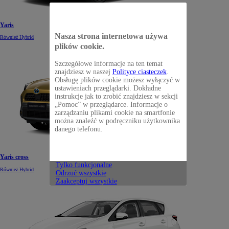
Yaris
Nasza strona internetowa używa
Również Hybrid
plików cookie.
Szczegółowe informacje na ten temat
znajdziesz w naszej
Polityce ciasteczek
.
Obsługę plików cookie możesz wyłączyć w
ustawieniach przeglądarki. Dokładne
instrukcje jak to zrobić znajdziesz w sekcji
„Pomoc” w przeglądarce. Informacje o
zarządzaniu plikami cookie na smartfonie
można znaleźć w podręczniku użytkownika
danego telefonu.
Yaris cross
Tylko funkcjonalne
Również Hybrid
Odrzuć wszystkie
Zaakceptuj wszystkie