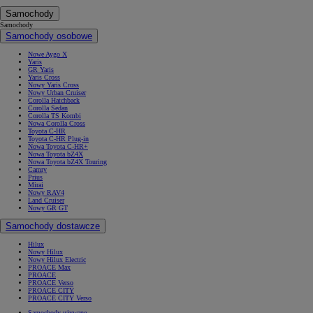
Samochody
Samochody
Samochody osobowe
Nowe Aygo X
Yaris
GR Yaris
Yaris Cross
Nowy Yaris Cross
Nowy Urban Cruiser
Corolla Hatchback
Corolla Sedan
Corolla TS Kombi
Nowa Corolla Cross
Toyota C-HR
Toyota C-HR Plug-in
Nowa Toyota C-HR+
Nowa Toyota bZ4X
Nowa Toyota bZ4X Touring
Camry
Prius
Mirai
Nowy RAV4
Land Cruiser
Nowy GR GT
Samochody dostawcze
Hilux
Nowy Hilux
Nowy Hilux Electric
PROACE Max
PROACE
PROACE Verso
PROACE CITY
PROACE CITY Verso
Samochody używane