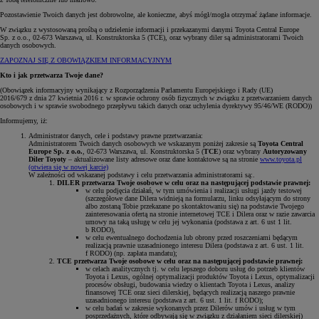
Pozostawienie Twoich danych jest dobrowolne, ale konieczne, abyś mógł/mogła otrzymać żądane informacje.
W związku z wystosowaną prośbą o udzielenie informacji i przekazanymi danymi Toyota Central Europe
Sp. z o.o., 02-673 Warszawa, ul. Konstruktorska 5 (TCE), oraz wybrany diler są administratorami Twoich
danych osobowych.
ZAPOZNAJ SIĘ Z OBOWIĄZKIEM INFORMACYJNYM
Kto i jak przetwarza Twoje dane?
(Obowiązek informacyjny wynikający z Rozporządzenia Parlamentu Europejskiego i Rady (UE)
2016/679 z dnia 27 kwietnia 2016 r. w sprawie ochrony osób fizycznych w związku z przetwarzaniem danych
osobowych i w sprawie swobodnego przepływu takich danych oraz uchylenia dyrektywy 95/46/WE (RODO))
Informujemy, iż:
Administrator danych, cele i podstawy prawne przetwarzania:
Administratorem Twoich danych osobowych we wskazanym poniżej zakresie są
Toyota Central
Europe Sp. z o.o.
, 02-673 Warszawa, ul. Konstruktorska 5 (
TCE
) oraz wybrany
Autoryzowany
Diler Toyoty
– aktualizowane listy adresowe oraz dane kontaktowe są na stronie
www.toyota.pl
(otwiera się w nowej karcie)
W zależności od wskazanej podstawy i celu przetwarzania administratorami są:.
DILER przetwarza Twoje osobowe w celu oraz na następującej podstawie prawnej:
w celu podjęcia działań, w tym umówienia i realizacji usługi jazdy testowej
(szczegółowe dane Dilera widnieją na formularzu, linku odsyłającym do strony
albo zostaną Tobie przekazane po skontaktowaniu się) na podstawie Twojego
zainteresowania ofertą na stronie internetowej TCE i Dilera oraz w razie zawarcia
umowy na taką usługę w celu jej wykonania (podstawa z art. 6 ust 1 lit.
b RODO),
w celu ewentualnego dochodzenia lub obrony przed roszczeniami będącym
realizacją prawnie uzasadnionego interesu Dilera (podstawa z art. 6 ust. 1 lit.
f RODO) (np. zapłata mandatu);
TCE przetwarza Twoje osobowe w celu oraz na następującej podstawie prawnej:
w celach analitycznych tj. w celu lepszego doboru usług do potrzeb klientów
Toyota i Lexus, ogólnej optymalizacji produktów Toyota i Lexus, optymalizacji
procesów obsługi, budowania wiedzy o klientach Toyota i Lexus, analizy
finansowej TCE oraz sieci dilerskiej, będących realizacją naszego prawnie
uzasadnionego interesu (podstawa z art. 6 ust. 1 lit. f RODO);
w celu badań w zakresie wykonanych przez Dilerów umów i usług w tym
posprzedażnych, które odbywają się w związku z działaniem sieci dilerskiej)