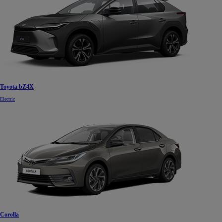
Toyota bZ4X
Electric
Corolla