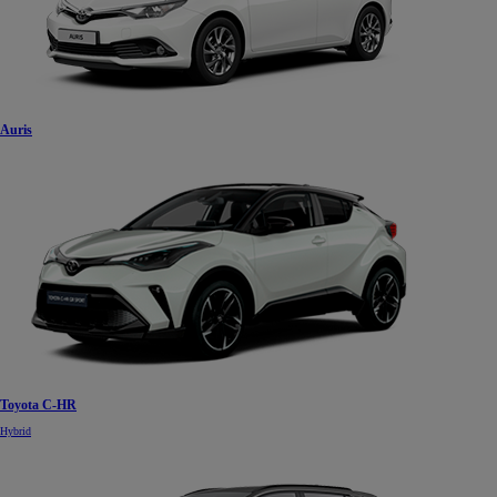
Auris
Toyota C-HR
Hybrid