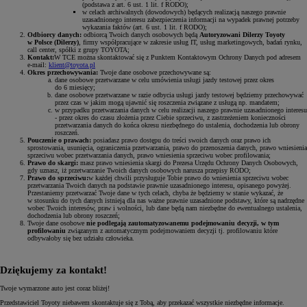
(podstawa z art. 6 ust. 1 lit. f RODO);
w celach archiwalnych (dowodowych) będących realizacją naszego prawnie
uzasadnionego interesu zabezpieczenia informacji na wypadek prawnej potrzeby
wykazania faktów (art. 6 ust. 1 lit. f RODO);
Odbiorcy danych:
odbiorcą Twoich danych osobowych będą
Autoryzowani Dilerzy Toyoty
w Polsce (Dilerzy)
, firmy współpracujące w zakresie usług IT, usług marketingowych, badań rynku,
call center, spółki z grupy TOYOTA;
Kontakt:
W TCE można skontaktować się z Punktem Kontaktowym Ochrony Danych pod adresem
e-mail:
klient@toyota.pl
Okres przechowywania:
Twoje dane osobowe przechowywane są:
dane osobowe przetwarzane w celu umówienia usługi jazdy testowej przez okres
do 6 miesięcy;
dane osobowe przetwarzane w razie odbycia usługi jazdy testowej będziemy przechowywać
przez czas w jakim mogą ujawnić się roszczenia związane z usługą np. mandatem;
w przypadku przetwarzania danych w celu realizacji naszego prawnie uzasadnionego interesu
- przez okres do czasu złożenia przez Ciebie sprzeciwu, z zastrzeżeniem konieczności
przetwarzania danych do końca okresu niezbędnego do ustalenia, dochodzenia lub obrony
roszczeń.
Pouczenie o prawach:
posiadasz prawo dostępu do treści swoich danych oraz prawo ich
sprostowania, usunięcia, ograniczenia przetwarzania, prawo do przenoszenia danych, prawo wniesienia
sprzeciwu wobec przetwarzania danych, prawo wniesienia sprzeciwu wobec profilowania;
Prawo do skargi:
masz prawo wniesienia skargi do Prezesa Urzędu Ochrony Danych Osobowych,
gdy uznasz, iż przetwarzanie Twoich danych osobowych narusza przepisy RODO;
Prawo do sprzeciwu:
w każdej chwili przysługuje Tobie prawo do wniesienia sprzeciwu wobec
przetwarzania Twoich danych na podstawie prawnie uzasadnionego interesu, opisanego powyżej.
Przestaniemy przetwarzać Twoje dane w tych celach, chyba że będziemy w stanie wykazać, że
w stosunku do tych danych istnieją dla nas ważne prawnie uzasadnione podstawy, które są nadrzędne
wobec Twoich interesów, praw i wolności, lub dane będą nam niezbędne do ewentualnego ustalenia,
dochodzenia lub obrony roszczeń;
Twoje dane osobowe
nie podlegają zautomatyzowanemu podejmowaniu decyzji, w tym
profilowaniu
związanym z automatycznym podejmowaniem decyzji tj. profilowaniu które
odbywałoby się bez udziału człowieka.
Dziękujemy za kontakt!
Twoje wymarzone auto jest coraz bliżej!
Przedstawiciel Toyoty niebawem skontaktuje się z Tobą, aby przekazać wszystkie niezbędne informacje.