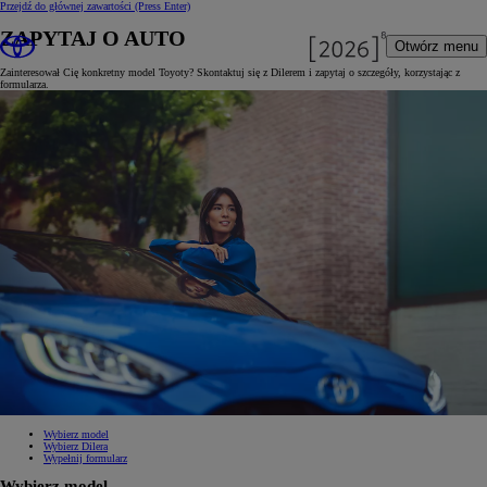
Przejdź do głównej zawartości
(Press Enter)
ZAPYTAJ O AUTO
Otwórz menu
Zainteresował Cię konkretny model Toyoty? Skontaktuj się z Dilerem i zapytaj o szczegóły, korzystając z
formularza.
Wybierz model
Wybierz Dilera
Wypełnij formularz
Wybierz model