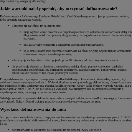
staje się bardziej osiągalny dla każdego.
Jakie warunki należy spełnić, aby otrzymać dofinansowanie?
Dofinansowanie z Państwowego Funduszu Rehabilitacji Osób Niepełnosprawnych jest przyznawane osobom,
które spełniają następujące warunki:
Poruszają się na wózku inwalidzkim oraz:
mają wydane ważne orzeczenie o niepełnosprawności ze wskazaniem konieczności stałej lub
długotrwałej opieki lub pomocy drugiej osoby ze względu na niezdolność do samodzielnej
egzystencji,
posiadają ważne orzeczenie o znacznym stopniu niepełnosprawności,
są w stanie okazać inne orzeczenie traktowane na równi z wyżej wspomnianym orzeczeniem
o znacznym stopniu niepełnosprawności,
zobowiązują się być właścicielem pojazdu przez 60 miesięcy od daty otrzymania wsparcia,
nie przebywają obecnie w placówce z całodobową opieką, domu pomocy społecznej, zakładzie
pielęgnacyjno-opiekuńczym czy opiekuńczo-leczniczym, zakładzie karnym, poprawczym, areszcie,
schronisku dla nieletnich lub innym podobnym ośrodku.
Poza podstawowymi wymogami istnieje jeszcze kilka dodatkowych formalności, które należy spełnić, aby
zwiększyć szanse na otrzymanie dotacji. Wnioski składane są wyłącznie drogą elektroniczną, dlatego konieczne
jest posiadanie profilu zaufanego oraz podpisu kwalifikowanego. Osoby, które błędnie wypełnią wnioski, mają
zobowiązania wobec PFRON lub nie spełniają wymagań kwalifikujących ich do otrzymania orzeczenia o
niepełnosprawności, nie mogą liczyć na dofinansowanie.
Składając wniosek w systemie elektronicznym, należy pamiętać o dołączeniu wszelkich wymaganych orzeczeń i
zaświadczeń. Należy również wskazać przewidywaną cenę dostosowywanego pojazdu.
Wysokość dofinansowania do auta
Jeśli już o cenie samochodu mowa, to wpływa ona bezpośrednio na wysokość przyznawanego grantu. PFRON
przewiduje trzy wysokości dofinansowań dla osób, które zamierzają podróżować w aucie w charakterze pasażera.
Są to:
dofinansowanie w wysokości 85% zakupu dla aut poniżej kwoty 130 000 zł,