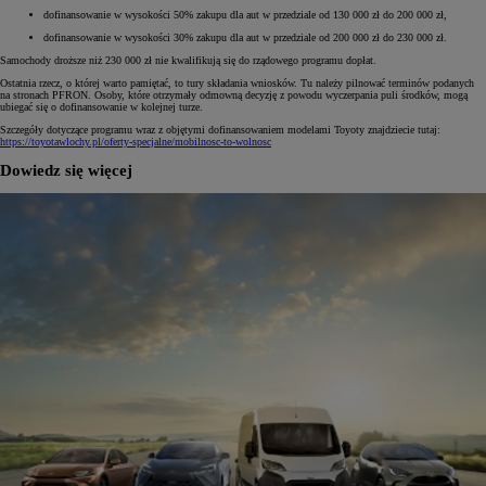
dofinansowanie w wysokości 50% zakupu dla aut w przedziale od 130 000 zł do 200 000 zł,
dofinansowanie w wysokości 30% zakupu dla aut w przedziale od 200 000 zł do 230 000 zł.
Samochody droższe niż 230 000 zł nie kwalifikują się do rządowego programu dopłat.
Ostatnia rzecz, o której warto pamiętać, to tury składania wniosków. Tu należy pilnować terminów podanych
na stronach PFRON. Osoby, które otrzymały odmowną decyzję z powodu wyczerpania puli środków, mogą
ubiegać się o dofinansowanie w kolejnej turze.
Szczegóły dotyczące programu wraz z objętymi dofinansowaniem modelami Toyoty znajdziecie tutaj:
https://toyotawlochy.pl/oferty-specjalne/mobilnosc-to-wolnosc
Dowiedz się więcej