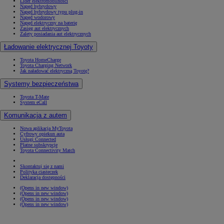
Lider elektromobilności
Napęd hybrydowy
Napęd hybrydowy typu plug-in
Napęd wodorowy
Napęd elektryczny na baterię
Zasięg aut elektrycznych
Zalety posiadania aut elektrycznych
Ładowanie elektrycznej Toyoty
Toyota HomeCharge
Toyota Charging Network
Jak naładować elektryczną Toyotę?
Systemy bezpieczeństwa
Toyota T-Mate
System eCall
Komunikacja z autem
Nowa aplikacja MyToyota
Cyfrowy opiekun auta
Usługi Connected
Płatne subskrypcje
Toyota Connectivity Match
Skontaktuj się z nami
Polityka ciasteczek
Deklaracja dostępności
(Opens in new window)
(Opens in new window)
(Opens in new window)
(Opens in new window)