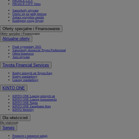
PROACE CITY
PROACE CITY Verso
Samochody używane
Umów się na jazdę testową
Zobacz wszystkie cenniki
Konfiguruj swoją Toyotę
Oferty specjalne i Finansowanie
Oferty specjalne i Finansowanie
Aktualne oferty
Finał wyprzedaży 2025
Samochody dostawcze Toyota Professional
Oferta biznesowa
Auta używane
Toyota Financial Services
Kredyt niższych rat Toyota Easy
Kredyt standardowy
Leasing standardowy
KINTO ONE
KINTO ONE Leasing niższych rat
KINTO ONE Leasing konsumencki
KINTO ONE Najem
KINTO ONE Zarządzanie flotą
KINTO Mobility
Dla właścicieli
Dla właścicieli
Serwis
Promocje i sezonowe usługi