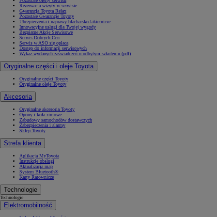
Pozostałe oferty serwisu
Rezerwacja wizyty w serwisie
Gwarancja Toyota Relax
Pozostałe Gwarancje Toyoty
Ubezpieczenia i naprawy blacharsko-lakiernicze
Innowacyjne usługi dla Twojej wygody
Bezpłatne Akcje Serwisowe
Serwis Dobrych Cen
Serwis w ASO się opłaca
Dostęp do informacji serwisowych
Wykaz wydanych zaświadczeń o odbytym szkoleniu (pdf)
Oryginalne części i oleje Toyota
Oryginalne części Toyoty
Oryginalne oleje Toyoty
Akcesoria
Oryginalne akcesoria Toyoty
Opony i koła zimowe
Zabudowy samochodów dostawczych
Zabezpieczenia i alarmy
Sklep Toyoty
Strefa klienta
Aplikacja MyToyota
Instrukcje obsługi
Aktualizacja map
System Bluetooth®
Karty Ratownicze
Technologie
Technologie
Elektromobilność