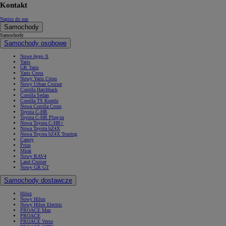
Kontakt
Napisz do nas
Samochody
Samochody
Samochody osobowe
Nowe Aygo X
Yaris
GR Yaris
Yaris Cross
Nowy Yaris Cross
Nowy Urban Cruiser
Corolla Hatchback
Corolla Sedan
Corolla TS Kombi
Nowa Corolla Cross
Toyota C-HR
Toyota C-HR Plug-in
Nowa Toyota C-HR+
Nowa Toyota bZ4X
Nowa Toyota bZ4X Touring
Camry
Prius
Mirai
Nowy RAV4
Land Cruiser
Nowy GR GT
Samochody dostawcze
Hilux
Nowy Hilux
Nowy Hilux Electric
PROACE Max
PROACE
PROACE Verso