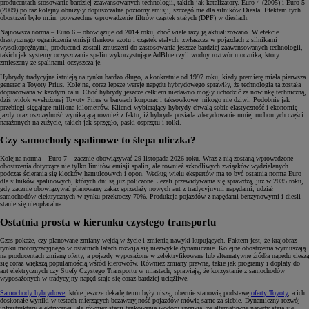
producentach stosowanie bardziej zaawansowanych technologii, takich jak katalizatory. Euro 4 (2005) i Euro 5
(2009) po raz kolejny obniżyły dopuszczalne poziomy emisji, szczególnie dla silników Diesla. Efektem tych
obostrzeń było m.in. powszechne wprowadzenie filtrów cząstek stałych (DPF) w dieslach.
Najnowsza norma – Euro 6 – obowiązuje od 2014 roku, choć wiele razy ją aktualizowano. W efekcie
drastycznego ograniczenia emisji tlenków azotu i cząstek stałych, zwłaszcza w pojazdach z silnikami
wysokoprężnymi, producenci zostali zmuszeni do zastosowania jeszcze bardziej zaawansowanych technologii,
takich jak systemy oczyszczania spalin wykorzystujące AdBlue czyli wodny roztwór mocznika, który
zmieszany ze spalinami oczyszcza je.
Hybrydy tradycyjne istnieją na rynku bardzo długo, a konkretnie od 1997 roku, kiedy premierę miała pierwsza
generacja Toyoty Prius. Kolejne, coraz lepsze wersje napędu hybrydowego sprawiły, że technologia ta została
dopracowana w każdym calu. Choć hybrydy jeszcze całkiem niedawno mogły uchodzić za nowinkę techniczną,
dziś widok wysłużonej Toyoty Prius w barwach korporacji taksówkowej nikogo nie dziwi. Podobnie jak
przebiegi sięgające miliona kilometrów. Klienci wybierający hybrydy chwalą sobie elastyczność i ekonomię
jazdy oraz oszczędność wynikającą również z faktu, iż hybryda posiada zdecydowanie mniej ruchomych części
narażonych na zużycie, takich jak sprzęgło, paski osprzętu i rolki.
Czy samochody spalinowe to ślepa uliczka?
Kolejna norma – Euro 7 – zacznie obowiązywać 29 listopada 2026 roku. Wraz z nią zostaną wprowadzone
obostrzenia dotyczące nie tylko limitów emisji spalin, ale również szkodliwych związków wydzielanych
podczas ścierania się klocków hamulcowych i opon. Według wielu ekspertów ma to być ostatnia norma Euro
dla silników spalinowych, których dni są już policzone. Jeżeli przewidywania się sprawdzą, już w 2035 roku,
gdy zacznie obowiązywać planowany zakaz sprzedaży nowych aut z tradycyjnymi napędami, udział
samochodów elektrycznych w rynku przekroczy 70%. Produkcja pojazdów z napędami benzynowymi i diesli
stanie się nieopłacalna.
Ostatnia prosta w kierunku czystego transportu
Czas pokaże, czy planowane zmiany wejdą w życie i zmienią nawyki kupujących. Faktem jest, że krajobraz
rynku motoryzacyjnego w ostatnich latach rozwija się niezwykle dynamicznie. Kolejne obostrzenia wymuszają
na producentach zmianę oferty, a pojazdy wyposażone w zelektryfikowane lub alternatywne źródła napędu cieszą
się coraz większą popularnością wśród kierowców. Również zmiany prawne, takie jak programy i dopłaty do
aut elektrycznych czy Strefy Czystego Transportu w miastach, sprawiają, że korzystanie z samochodów
wyposażonych w tradycyjny napęd staje się coraz bardziej uciążliwe.
Samochody hybrydowe
, które jeszcze dekadę temu były niszą, obecnie stanowią podstawę
oferty Toyoty
, a ich
doskonałe wyniki w testach mierzących bezawaryjność pojazdów mówią same za siebie. Dynamiczny rozwój
infrastruktury elektrycznej, ale również stacji tankowania wodoru sprawia, że alternatywne napędy stają się