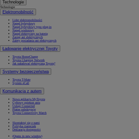
Technologie
Technologie
Elektromobilność
Lider elektromobilności
Napęd hybrydowy
Napęd hybrydowy typu plug-in
Napęd wodorowy
Napęd elektryczny na baterię
Zasięg aut elektrycznych
Zalety posiadania aut elektrycznych
Ładowanie elektrycznej Toyoty
Toyota HomeCharge
Toyota Charging Network
Jak naładować elektryczną Toyotę?
Systemy bezpieczeństwa
Toyota T-Mate
System eCall
Komunikacja z autem
Nowa aplikacja MyToyota
Cyfrowy opiekun auta
Usługi Connected
Płatne subskrypcje
Toyota Connectivity Match
Skontaktuj się z nami
Polityka ciasteczek
Deklaracja dostępności
(Opens in new window)