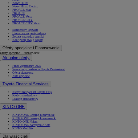
Nowy Hilux
Nowy Hilux Electric
PROACE Max
PROACE
PROACE Verso
PROACE CITY
PROACE CITY Verso
Samochody używane
Umów się na jazdę testową
Zobacz wszystkie cenniki
Konfiguruj swoją Toyotę
Oferty specjalne i Finansowanie
Oferty specjalne i Finansowanie
Aktualne oferty
Finał wyprzedaży 2025
Samochody dostawcze Toyota Professional
Oferta biznesowa
Auta używane
Toyota Financial Services
Kredyt niższych rat Toyota Easy
Kredyt standardowy
Leasing standardowy
KINTO ONE
KINTO ONE Leasing niższych rat
KINTO ONE Leasing konsumencki
KINTO ONE Najem
KINTO ONE Zarządzanie flotą
KINTO Mobility
Dla właścicieli