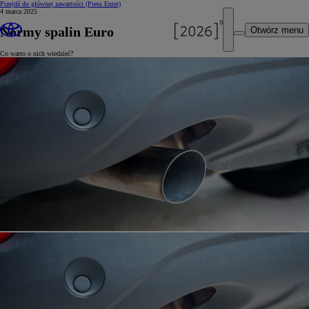
Przejdź do głównej zawartości
(Press Enter)
4 marca 2025
Normy spalin Euro
Otwórz menu
Co warto o nich wiedzieć?