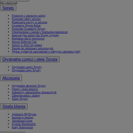
Dla właścicieli
Serwis
Promocje i sezonowe usługi
Pozostałe oferty serwisu
Rezerwacja wizyty w serwisie
Gwarancja Toyota Relax
Pozostałe Gwarancje Toyoty
Ubezpieczenia i naprawy blacharsko-lakiernicze
Innowacyjne usługi dla Twojej wygody
Bezpłatne Akcje Serwisowe
Serwis Dobrych Cen
Serwis w ASO się opłaca
Dostęp do informacji serwisowych
Wykaz wydanych zaświadczeń o odbytym szkoleniu (pdf)
Oryginalne części i oleje Toyota
Oryginalne części Toyoty
Oryginalne oleje Toyoty
Akcesoria
Oryginalne akcesoria Toyoty
Opony i koła zimowe
Zabudowy samochodów dostawczych
Zabezpieczenia i alarmy
Sklep Toyoty
Strefa klienta
Aplikacja MyToyota
Instrukcje obsługi
Aktualizacja map
System Bluetooth®
Karty Ratownicze