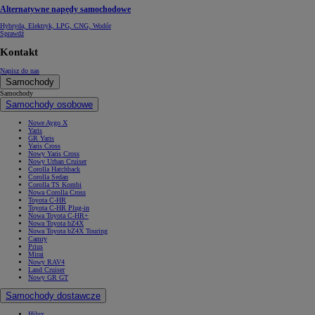
Alternatywne napędy samochodowe
Hybryda, Elektryk, LPG, CNG, Wodór
Sprawdź
Kontakt
Napisz do nas
Samochody
Samochody
Samochody osobowe
Nowe Aygo X
Yaris
GR Yaris
Yaris Cross
Nowy Yaris Cross
Nowy Urban Cruiser
Corolla Hatchback
Corolla Sedan
Corolla TS Kombi
Nowa Corolla Cross
Toyota C-HR
Toyota C-HR Plug-in
Nowa Toyota C-HR+
Nowa Toyota bZ4X
Nowa Toyota bZ4X Touring
Camry
Prius
Mirai
Nowy RAV4
Land Cruiser
Nowy GR GT
Samochody dostawcze
Hilux