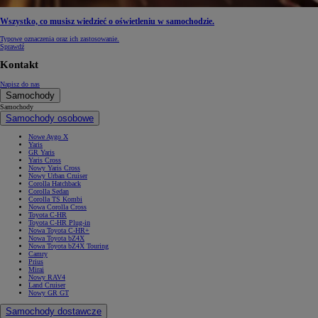
Wszystko, co musisz wiedzieć o oświetleniu w samochodzie.
Typowe oznaczenia oraz ich zastosowanie.
Sprawdź
Kontakt
Napisz do nas
Samochody
Samochody
Samochody osobowe
Nowe Aygo X
Yaris
GR Yaris
Yaris Cross
Nowy Yaris Cross
Nowy Urban Cruiser
Corolla Hatchback
Corolla Sedan
Corolla TS Kombi
Nowa Corolla Cross
Toyota C-HR
Toyota C-HR Plug-in
Nowa Toyota C-HR+
Nowa Toyota bZ4X
Nowa Toyota bZ4X Touring
Camry
Prius
Mirai
Nowy RAV4
Land Cruiser
Nowy GR GT
Samochody dostawcze