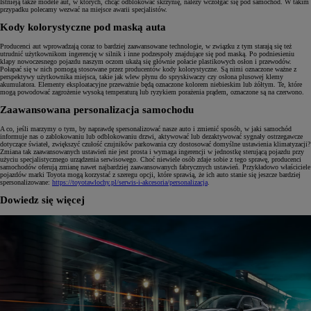
Istnieją także modele aut, w których, chcąc odblokować skrzynię, należy wczołgać się pod samochód. W takim
przypadku polecamy wezwać na miejsce awarii specjalistów.
Kody kolorystyczne pod maską auta
Producenci aut wprowadzają coraz to bardziej zaawansowane technologie, w związku z tym starają się też
utrudnić użytkownikom ingerencję w silnik i inne podzespoły znajdujące się pod maską. Po podniesieniu
klapy nowoczesnego pojazdu naszym oczom ukażą się głównie połacie plastikowych osłon i przewodów.
Połapać się w nich pomogą stosowane przez producentów kody kolorystyczne. Są nimi oznaczone ważne z
perspektywy użytkownika miejsca, takie jak wlew płynu do spryskiwaczy czy osłona plusowej klemy
akumulatora. Elementy eksploatacyjne przeważnie będą oznaczone kolorem niebieskim lub żółtym. Te, które
mogą powodować zagrożenie wysoką temperaturą lub ryzykiem porażenia prądem, oznaczone są na czerwono.
Zaawansowana personalizacja samochodu
A co, jeśli marzymy o tym, by naprawdę spersonalizować nasze auto i zmienić sposób, w jaki samochód
informuje nas o zablokowaniu lub odblokowaniu drzwi, aktywować lub dezaktywować sygnały ostrzegawcze
dotyczące świateł, zwiększyć czułość czujników parkowania czy dostosować domyślne ustawienia klimatyzacji?
Zmiana tak zaawansowanych ustawień nie jest prosta i wymaga ingerencji w jednostkę sterującą pojazdu przy
użyciu specjalistycznego urządzenia serwisowego. Choć niewiele osób zdaje sobie z tego sprawę, producenci
samochodów oferują zmianę nawet najbardziej zaawansowanych fabrycznych ustawień. Przykładowo właściciele
pojazdów marki Toyota mogą korzystać z szeregu opcji, które sprawią, że ich auto stanie się jeszcze bardziej
spersonalizowane:
https://toyotawlochy.pl/serwis-i-akcesoria/personalizacja
.
Dowiedz się więcej