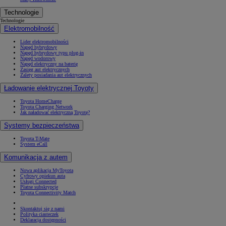
Technologie
Technologie
Elektromobilność
Lider elektromobilności
Napęd hybrydowy
Napęd hybrydowy typu plug-in
Napęd wodorowy
Napęd elektryczny na baterię
Zasięg aut elektrycznych
Zalety posiadania aut elektrycznych
Ładowanie elektrycznej Toyoty
Toyota HomeCharge
Toyota Charging Network
Jak naładować elektryczną Toyotę?
Systemy bezpieczeństwa
Toyota T-Mate
System eCall
Komunikacja z autem
Nowa aplikacja MyToyota
Cyfrowy opiekun auta
Usługi Connected
Płatne subskrypcje
Toyota Connectivity Match
Skontaktuj się z nami
Polityka ciasteczek
Deklaracja dostępności