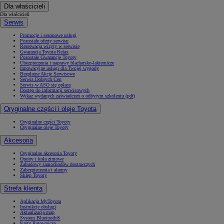
Dla właścicieli
Dla właścicieli
Serwis
Promocje i sezonowe usługi
Pozostałe oferty serwisu
Rezerwacja wizyty w serwisie
Gwarancja Toyota Relax
Pozostałe Gwarancje Toyoty
Ubezpieczenia i naprawy blacharsko-lakiernicze
Innowacyjne usługi dla Twojej wygody
Bezpłatne Akcje Serwisowe
Serwis Dobrych Cen
Serwis w ASO się opłaca
Dostęp do informacji serwisowych
Wykaz wydanych zaświadczeń o odbytym szkoleniu (pdf)
Oryginalne części i oleje Toyota
Oryginalne części Toyoty
Oryginalne oleje Toyoty
Akcesoria
Oryginalne akcesoria Toyoty
Opony i koła zimowe
Zabudowy samochodów dostawczych
Zabezpieczenia i alarmy
Sklep Toyoty
Strefa klienta
Aplikacja MyToyota
Instrukcje obsługi
Aktualizacja map
System Bluetooth®
Karty Ratownicze