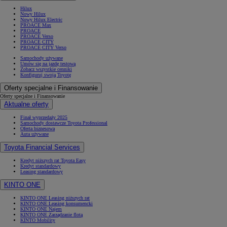
Hilux
Nowy Hilux
Nowy Hilux Electric
PROACE Max
PROACE
PROACE Verso
PROACE CITY
PROACE CITY Verso
Samochody używane
Umów się na jazdę testową
Zobacz wszystkie cenniki
Konfiguruj swoją Toyotę
Oferty specjalne i Finansowanie
Oferty specjalne i Finansowanie
Aktualne oferty
Finał wyprzedaży 2025
Samochody dostawcze Toyota Professional
Oferta biznesowa
Auta używane
Toyota Financial Services
Kredyt niższych rat Toyota Easy
Kredyt standardowy
Leasing standardowy
KINTO ONE
KINTO ONE Leasing niższych rat
KINTO ONE Leasing konsumencki
KINTO ONE Najem
KINTO ONE Zarządzanie flotą
KINTO Mobility