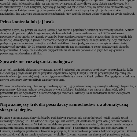
fakt, że współczesne pojazdy zostały wręcz naszpikowane najróżniejszymi czujnikami i układami analizującymi
warunki jazdy. Większość z nich jest tam po to, by zapewniać prawidłową pracę układu napędowego. My
również możemy z nich korzystać, wybierając na przykład takie ustawienia, by nasze auto emitowało sygnał
dźwiękowy za każdym razem, gdy temperatura zbliży się do zera i wystąpi ryzyko jazdy po śliskiej
nawierzchni, lub zasuwało automatycznie szyberdach, gdy czujnik deszczu wykryje krople na szybie czołowej.
Pełna kontrola lub jej brak
Marzycie o tym, by przejąć całkowitą kontrolę nad autem i pojeździć w bardziej ekstremalny sposób? A może
chcecie wykopać się z głębokiego śniegu, ale kontrola trakcji uniemożliwia uślizg kół? W większości
nowoczesnych pojazdów wyłączenie systemów bezpieczeństwa odpowiednim przyciskiem nie powoduje ich
całkowitej dezaktywacji, a jedynie nieznacznie zwiększa zakres tolerancji na błąd kierowcy. Aby całkowicie
pozbyć się systemu kontroli trakcji czy układu stabilizacji toru jazdy, wystarczy najczęściej nieco dłużej
przytrzymać przycisk (10–30 sekund). Auto poinformuje nas ostrzeżeniem o pełnej dezaktywacji układów
bezpieczeństwa. Uwaga! W niektórych przypadkach nie da się ich ponownie włączyć bez wyłączenia i
powtórnego uruchomienia silnika.
Sprawdzone rozwiązania analogowe
A co, jeśli zawiedzie elektronika w naszym aucie? Producenci aut opracowują też awaryjne rozwiązania, które
nie wymagają prądu (takie jak na przykład wspomniany wyżej kluczyk). Tak na przykład pod tapicerką, po
stronie wlewu (przeważnie) znajdziemy cięgno umożliwiające otwarcie klapki paliwa. Pociągnięcie za jaskrawy
uchwyt wystarczy, aby umożliwić zatankowanie auta.
W mało prawdopodobnej, choć wciąż możliwej sytuacji, gdy zatrzaśniemy się wewnątrz własnego bagażnika, z
pomocą przyjdzie nam uchwyt awaryjnego otwierania klapy. Znajdziemy go nawet w ciemności, gdyż
przeważnie jest on wykonany z fluoroscencyjnego materiału. Niestety, takie rozwiązanie może występować
głównie w autach amerykańskich.
Najważniejszy trik dla posiadaczy samochodów z automatyczną
skrzynią biegów
Pojazdu z automatyczną skrzynią biegów pod żadnym pozorem nie wolno holować, jeżeli lewarek został
ustawiony w pozycji P. Dla właścicieli tego typu aut wiedza, jak odblokować przekładnię bez uruchamiania
auta, jest niezwykle ważna. W każdym modelu ten proces może się nieco różnić, ale ogólna zasada polega na
znalezieniu blokady (przeważnie opisanej jako „shift lock”) i wciśnięciu przycisku lub odblokowaniu jej
kluczem, a następnie przełożeniu lewarka w pozycję N, która umożliwia pchanie i holowanie pojazdu. Blokada
może znajdować się na tunelu środkowym, w okolicy dźwigni, czasem jest ukryta pod plastikową osłoną.