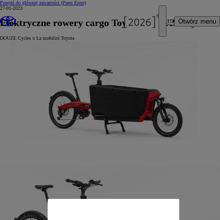
Przejdź do głównej zawartości
(Press Enter)
27-01-2023
Elektryczne rowery cargo Toyoty i DOUZE Cycles
Otwórz menu
DOUZE Cycles x La mobilité Toyota