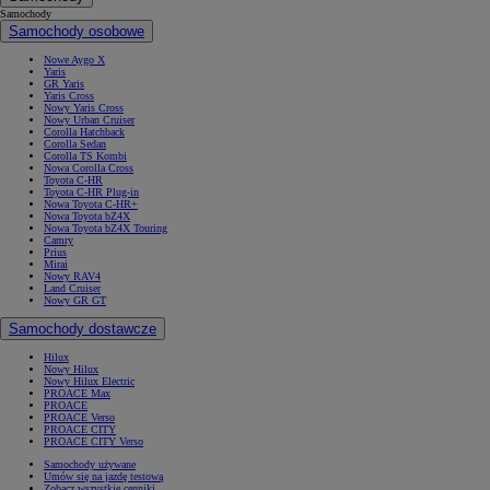
Samochody
Samochody osobowe
Nowe Aygo X
Yaris
GR Yaris
Yaris Cross
Nowy Yaris Cross
Nowy Urban Cruiser
Corolla Hatchback
Corolla Sedan
Corolla TS Kombi
Nowa Corolla Cross
Toyota C-HR
Toyota C-HR Plug-in
Nowa Toyota C-HR+
Nowa Toyota bZ4X
Nowa Toyota bZ4X Touring
Camry
Prius
Mirai
Nowy RAV4
Land Cruiser
Nowy GR GT
Samochody dostawcze
Hilux
Nowy Hilux
Nowy Hilux Electric
PROACE Max
PROACE
PROACE Verso
PROACE CITY
PROACE CITY Verso
Samochody używane
Umów się na jazdę testową
Zobacz wszystkie cenniki