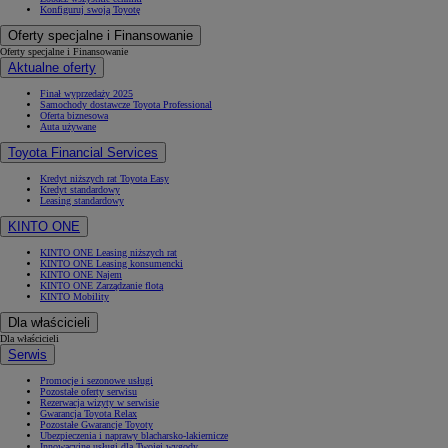
Konfiguruj swoją Toyotę
Oferty specjalne i Finansowanie
Oferty specjalne i Finansowanie
Aktualne oferty
Finał wyprzedaży 2025
Samochody dostawcze Toyota Professional
Oferta biznesowa
Auta używane
Toyota Financial Services
Kredyt niższych rat Toyota Easy
Kredyt standardowy
Leasing standardowy
KINTO ONE
KINTO ONE Leasing niższych rat
KINTO ONE Leasing konsumencki
KINTO ONE Najem
KINTO ONE Zarządzanie flotą
KINTO Mobility
Dla właścicieli
Dla właścicieli
Serwis
Promocje i sezonowe usługi
Pozostałe oferty serwisu
Rezerwacja wizyty w serwisie
Gwarancja Toyota Relax
Pozostałe Gwarancje Toyoty
Ubezpieczenia i naprawy blacharsko-lakiernicze
Innowacyjne usługi dla Twojej wygody