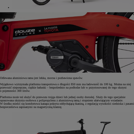
Odlewana aluminiowa rama jest lekka, mocna i pozbawiona spawów.
Wyjątkowo wytrzymała platforma transportowa o długości 850 mm ma ładowność do 100 kg. Można na niej
przewozić nieporęczne, ciężkie ładunki – bezpośrednio na podłodze lub w przystosowanej do tego skrzyni
o pojemności 300 litrów.
Platforma może też służyć do przewozu trojga dzieci lub jednej osoby dorosłej. Służy do tego specjalnie
opracowana skrzynia osobowa z polipropylenu z aluminiową ramą i stopniem ułatwiającym wsiadanie.
W środku mieści się komfortowa kanapa pokryta oddychającą tkaniną, z regulacją wysokości siedziska i pasami
bezpieczeństwa zapinanymi na magnetyczną klamrę.