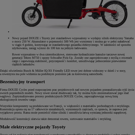
Nowy pojazd DOUZE i Toyoty jest standardowo wyposażony w wydajny silnik elektryczny Yamaha
o mocy 250 W. Akumulator o pojemności 500 Wh jest wymienny i można go w pełni naładować
w ciągu 4 godzin, korzystając ze standardowego gniazdka elektrycznego. W zależności od sposobu
użytkowania, zasięg wynosi do 100 km na jednym ładowaniu.
Rower wyposażono w dwa czterotłoczkowe, sterowane hydraulicznie hamulce tarczowe nowej
generacji Tektro M750 i opony Schwalbe Pick-Up. Zostały one zaprojektowane z myślą o rowerach
cargo i zapewniają stabilność, przyczepność i komfort, umożliwiając jednocześnie przewożenie
ciężkich ładunków.
Dzięki oświetleniu Busch & Müller IQ-XS Friendly LED rower jest dobrze widoczny w dzień i w nocy,
a rowerzysta ma pole widzenia na podobnym poziomie jak za kierownicą samochodu.
Bezemisyjny transport
Firma DOUZE Cycles przed rozpoczęciem prac projektowych nad nowym pojazdem przeanalizowała cykl życia
swoich poprzednich modeli. Nowy rower został zbudowany tak, by można było zminimalizować jego ślad
węglowy. Zoptymalizowano procesy produkcyjnych DOUZE Cycles, zapoczątkowując nową linię
ekologicznych rowerów cargo.
Wszystkie komponenty są produkowane we Francji, w większości z materiałów pochodzących z recyklingu.
Konstrukcja opiera się na 17 całkowicie niezależnych, wymiennych częściach, co sprawia, że naprawa jest
wyjątkowo prosta. Rama może pomieścić różne silniki i umożliwia łatwą wymianę jednostki napędowej.
Modułowość konstrukcji ułatwia także demontaż roweru, sortowanie materiałów i recykling.
Małe elektryczne pojazdy Toyoty
Toyota od lat realizuje plan transformacji z producenta samochodów w dostawcę produktów i usług szeroko