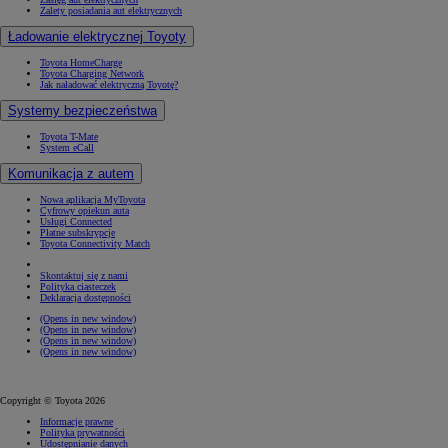
Zalety posiadania aut elektrycznych
Ładowanie elektrycznej Toyoty
Toyota HomeCharge
Toyota Charging Network
Jak naładować elektryczną Toyotę?
Systemy bezpieczeństwa
Toyota T-Mate
System eCall
Komunikacja z autem
Nowa aplikacja MyToyota
Cyfrowy opiekun auta
Usługi Connected
Płatne subskrypcje
Toyota Connectivity Match
Skontaktuj się z nami
Polityka ciasteczek
Deklaracja dostępności
(Opens in new window)
(Opens in new window)
(Opens in new window)
(Opens in new window)
Copyright © Toyota 2026
Informacje prawne
Polityka prywatności
Udostępnianie danych