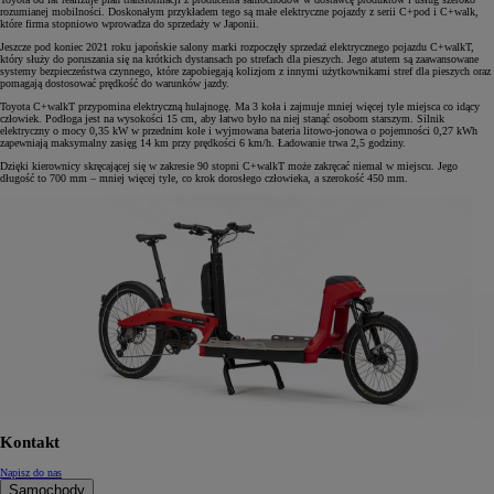
rozumianej mobilności. Doskonałym przykładem tego są małe elektryczne pojazdy z serii C+pod i C+walk,
które firma stopniowo wprowadza do sprzedaży w Japonii.
Jeszcze pod koniec 2021 roku japońskie salony marki rozpoczęły sprzedaż elektrycznego pojazdu C+walkT,
który służy do poruszania się na krótkich dystansach po strefach dla pieszych. Jego atutem są zaawansowane
systemy bezpieczeństwa czynnego, które zapobiegają kolizjom z innymi użytkownikami stref dla pieszych oraz
pomagają dostosować prędkość do warunków jazdy.
Toyota C+walkT przypomina elektryczną hulajnogę. Ma 3 koła i zajmuje mniej więcej tyle miejsca co idący
człowiek. Podłoga jest na wysokości 15 cm, aby łatwo było na niej stanąć osobom starszym. Silnik
elektryczny o mocy 0,35 kW w przednim kole i wyjmowana bateria litowo-jonowa o pojemności 0,27 kWh
zapewniają maksymalny zasięg 14 km przy prędkości 6 km/h. Ładowanie trwa 2,5 godziny.
Dzięki kierownicy skręcającej się w zakresie 90 stopni C+walkT może zakręcać niemal w miejscu. Jego
długość to 700 mm – mniej więcej tyle, co krok dorosłego człowieka, a szerokość 450 mm.
Kontakt
Napisz do nas
Samochody