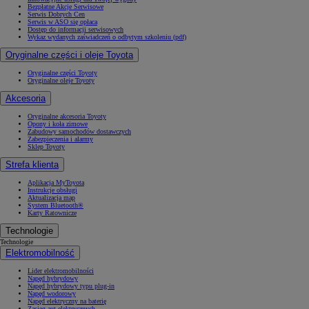
Bezpłatne Akcje Serwisowe
Serwis Dobrych Cen
Serwis w ASO się opłaca
Dostęp do informacji serwisowych
Wykaz wydanych zaświadczeń o odbytym szkoleniu (pdf)
Oryginalne części i oleje Toyota
Oryginalne części Toyoty
Oryginalne oleje Toyoty
Akcesoria
Oryginalne akcesoria Toyoty
Opony i koła zimowe
Zabudowy samochodów dostawczych
Zabezpieczenia i alarmy
Sklep Toyoty
Strefa klienta
Aplikacja MyToyota
Instrukcje obsługi
Aktualizacja map
System Bluetooth®
Karty Ratownicze
Technologie
Technologie
Elektromobilność
Lider elektromobilności
Napęd hybrydowy
Napęd hybrydowy typu plug-in
Napęd wodorowy
Napęd elektryczny na baterię
Zasięg aut elektrycznych