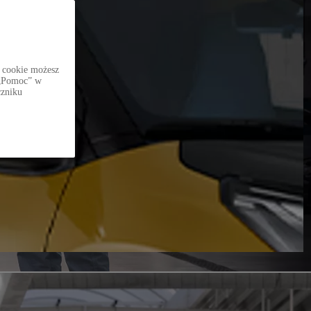
 cookie możesz
i „Pomoc” w
czniku