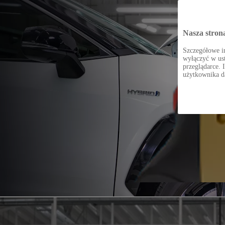
Nasza stron
Szczegółowe in
wyłączyć w ust
przeglądarce. 
użytkownika d