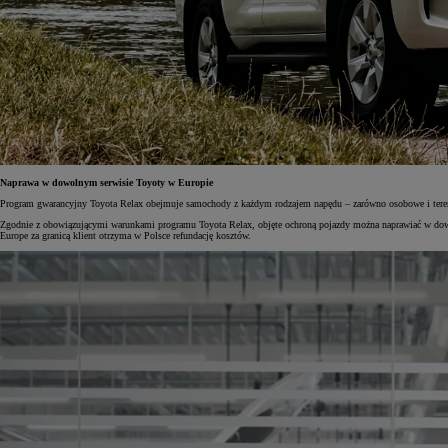
Naprawa w dowolnym serwisie Toyoty w Europie
Program gwarancyjny Toyota Relax obejmuje samochody z każdym rodzajem napędu – zarówno osobowe i terenowe
Zgodnie z obowiązującymi warunkami programu Toyota Relax, objęte ochroną pojazdy można naprawiać w dowo
Europe za granicą klient otrzyma w Polsce refundację kosztów.