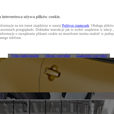
a internetowa używa plików cookie.
formacje na ten temat znajdziesz w naszej
Polityce ciasteczek
. Obsługę plików
awieniach przeglądarki. Dokładne instrukcje jak to zrobić znajdziesz w sekcj
Informacje o zarządzaniu plikami cookie na smartfonie można znaleźć w podrę
anego telefonu.
Tylko funkcjonalne
Odrzuć wszystkie
Zaakceptuj wszystkie