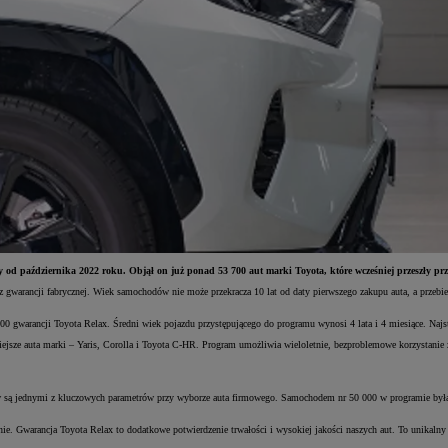
od października 2022 roku. Objął on już ponad 53 700 aut marki Toyota, które wcześniej przeszły pr
bez gwarancji fabrycznej. Wiek samochodów nie może przekracza
10 lat od daty pierwszego zakupu auta, a przeb
0 gwarancji Toyota Relax. Średni wiek pojazdu przystępującego do programu wynosi 4 lata i 4 miesiące. Najs
iejsze auta marki – Yaris, Corolla i Toyota C-HR. Program umożliwia wieloletnie, bezproblemowe korzystanie 
ów są jednymi z kluczowych parametrów przy wyborze auta firmowego. Samochodem nr 50 000 w programie była b
 Gwarancja Toyota Relax to dodatkowe potwierdzenie trwałości i wysokiej jakości naszych aut. To unikalny n