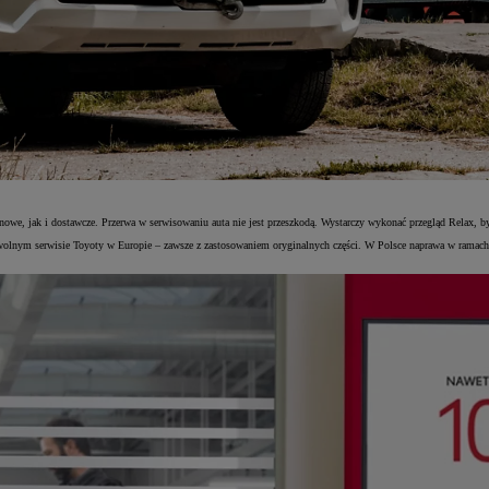
, jak i dostawcze. Przerwa w serwisowaniu auta nie jest przeszkodą. Wystarczy wykonać przegląd Relax, by 
lnym serwisie Toyoty w Europie – zawsze z zastosowaniem oryginalnych części. W Polsce naprawa w ramach g