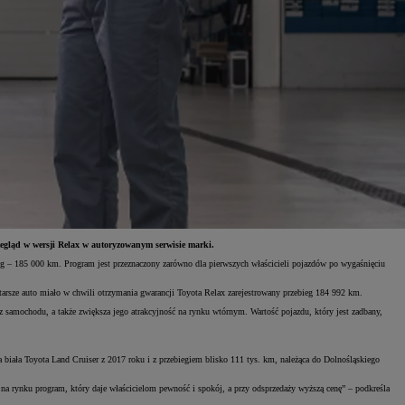
zegląd w wersji Relax w autoryzowanym serwisie marki.
ieg – 185 000 km. Program jest przeznaczony zarówno dla pierwszych właścicieli pojazdów po wygaśnięciu
tarsze auto miało w chwili otrzymania gwarancji Toyota Relax zarejestrowany przebieg 184 992 km.
z samochodu, a także zwiększa jego atrakcyjność na rynku wtórnym. Wartość pojazdu, który jest zadbany,
iała Toyota Land Cruiser z 2017 roku i z przebiegiem blisko 111 tys. km, należąca do Dolnośląskiego
a rynku program, który daje właścicielom pewność i spokój, a przy odsprzedaży wyższą cenę” – podkreśla