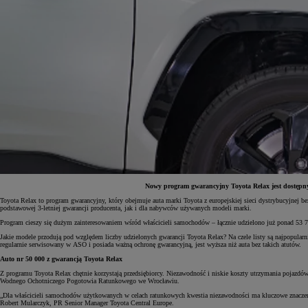
Nowy program gwarancyjny Toyota Relax jest dostępny 
Toyota Relax to program gwarancyjny, który obejmuje auta marki Toyota z europejskiej sieci dystrybucyjnej 
podstawowej 3-letniej gwarancji producenta, jak i dla nabywców używanych modeli marki.
Od
81 900 zł
Program cieszy się dużym zainteresowaniem wśród właścicieli samochodów – łącznie udzielono już ponad 53 70
Yaris Cross
Jakie modele przodują pod względem liczby udzielonych gwarancji Toyota Relax? Na czele listy są najpopularn
HYBRID
regularnie serwisowany w ASO i posiada ważną ochronę gwarancyjną, jest wyższa niż auta bez takich atutów.
Auto nr 50 000 z gwarancją Toyota Relax
Z programu Toyota Relax chętnie korzystają przedsiębiorcy. Niezawodność i niskie koszty utrzymania pojazd
Wodnego Ochotniczego Pogotowia Ratunkowego we Wrocławiu.
„Dla właścicieli samochodów użytkowanych w celach ratunkowych kwestia niezawodności ma kluczowe znaczenie.
Robert Mularczyk, PR Senior Manager Toyota Central Europe.