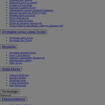
Rezerwacja wizyty w serwisie
Gwarancja Toyota Relax
Pozostałe Gwarancje Toyoty
Ubezpieczenia i naprawy blacharsko-lakiernicze
Innowacyjne usługi dla Twojej wygody
Bezpłatne Akcje Serwisowe
Serwis Dobrych Cen
Serwis w ASO się opłaca
Dostęp do informacji serwisowych
Wykaz wydanych zaświadczeń o odbytym szkoleniu (pdf)
Oryginalne części i oleje Toyota
Oryginalne części Toyoty
Oryginalne oleje Toyoty
Akcesoria
Oryginalne akcesoria Toyoty
Opony i koła zimowe
Zabudowy samochodów dostawczych
Zabezpieczenia i alarmy
Sklep Toyoty
Strefa klienta
Aplikacja MyToyota
Instrukcje obsługi
Aktualizacja map
System Bluetooth®
Karty Ratownicze
Technologie
Technologie
Elektromobilność