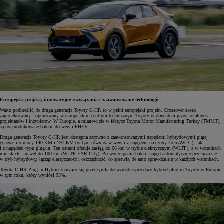
Europejski projekt, innowacyjne rozwiązania i zaawansowane technologie
Warto podkreślić, że druga generacja Toyoty C-HR to w pełni europejski projekt. Crossover został
zaprojektowany i opracowany w europejskim centrum technicznym Toyoty w Zaventem przez lokalnych
projektanów i inżynierów. W Europie, a mianowicie w fabryce Toyota Motor Manufacturing Turkey (TMMT),
są też produkowane baterie do wersji PHEV.
Druga generacja Toyoty C-HR jest dostępna zarówno z zaawansowanymi napędami hybrydowymi piątej
generacji o mocy 140 KM i 197 KM (w tym również w wersji z napędem na cztery koła AWD-i), jak
i z napędem typu plug-in. Ten ostatni oferuje zasięg do 66 km w trybie elektrycznym (WLTP), a w warunkach
miejskich – nawet do 100 km (WLTP EAR City). Po wyczerpaniu baterii napęd automatycznie przełącza się
w tryb hybrydowy, łącząc elastyczność i oszczędność, co sprawia, że auto sprawdza się w każdych warunkach.
Toyota C-HR Plug-in Hybrid znacząco się przyczyniła do wzrostu sprzedaży hybryd plug-in Toyoty w Europie
w tym roku, który wyniósł 93%.