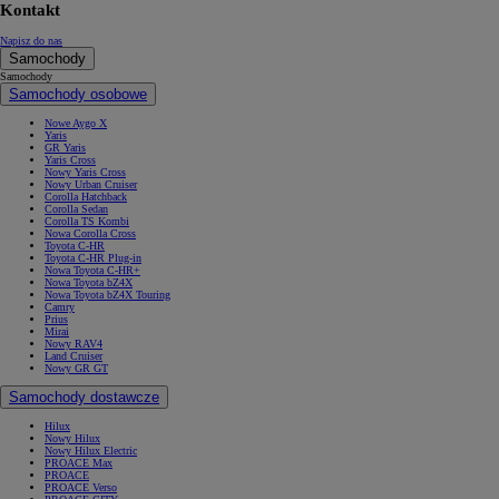
Kontakt
Napisz do nas
Samochody
Samochody
Samochody osobowe
Nowe Aygo X
Yaris
GR Yaris
Yaris Cross
Nowy Yaris Cross
Nowy Urban Cruiser
Corolla Hatchback
Corolla Sedan
Corolla TS Kombi
Nowa Corolla Cross
Toyota C-HR
Toyota C-HR Plug-in
Nowa Toyota C-HR+
Nowa Toyota bZ4X
Nowa Toyota bZ4X Touring
Camry
Prius
Mirai
Nowy RAV4
Land Cruiser
Nowy GR GT
Samochody dostawcze
Hilux
Nowy Hilux
Nowy Hilux Electric
PROACE Max
PROACE
PROACE Verso