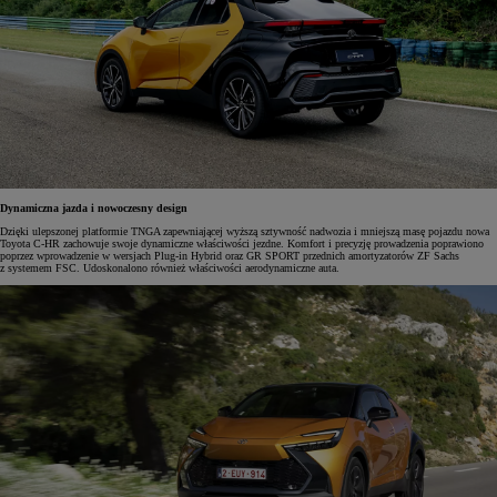
Dynamiczna jazda i nowoczesny design
Dzięki ulepszonej platformie TNGA zapewniającej wyższą sztywność nadwozia i mniejszą masę pojazdu nowa
Toyota C-HR zachowuje swoje dynamiczne właściwości jezdne. Komfort i precyzję prowadzenia poprawiono
poprzez wprowadzenie w wersjach Plug-in Hybrid oraz GR SPORT przednich amortyzatorów ZF Sachs
z systemem FSC. Udoskonalono również właściwości aerodynamiczne auta.