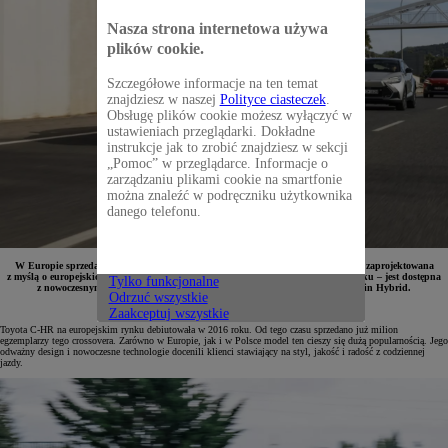
Nasza strona internetowa używa
plików cookie.
Szczegółowe informacje na ten temat
znajdziesz w naszej
Polityce ciasteczek
.
Obsługę plików cookie możesz wyłączyć w
ustawieniach przeglądarki. Dokładne
instrukcje jak to zrobić znajdziesz w sekcji
„Pomoc” w przeglądarce. Informacje o
zarządzaniu plikami cookie na smartfonie
można znaleźć w podręczniku użytkownika
danego telefonu.
W Europie sprzedano już milion egzemplarzy Toyoty C-HR. Crossover ten
został
zaprojektowana
z myślą o europejskich kierowcach. Druga generacja modelu – w zależności od rynku – jest dostępna
Tylko funkcjonalne
z nowoczesnymi napędami hybrydowymi piątej generacji lub w wersji Plug-in Hybrid.
Odrzuć wszystkie
Zaakceptuj wszystkie
Toyota C-HR na europejskim rynku debiutowała w 2016 roku. Od tego czasu sprzedano już milion
egzemplarzy tego crossovera. Zarówno w Europie, jak i w Polsce model ten cieszy się dużą popularnością. Jego
odważny design i nowoczesne technologie docenili klienci stawiający na styl, jakość i radość z codziennej
jazdy.