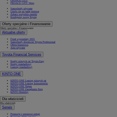
PROACE CITY
PROACE CITY Verso
Samochody używane
Umów się na jazdę testową
Zobacz wszystkie cenniki
Konfiguruj swoją Toyotę
Oferty specjalne i Finansowanie
Oferty specjalne i Finansowanie
Aktualne oferty
Finał wyprzedaży 2025
Samochody dostawcze Toyota Professional
Oferta biznesowa
Auta używane
Toyota Financial Services
Kredyt niższych rat Toyota Easy
Kredyt standardowy
Leasing standardowy
KINTO ONE
KINTO ONE Leasing niższych rat
KINTO ONE Leasing konsumencki
KINTO ONE Najem
KINTO ONE Zarządzanie flotą
KINTO Mobility
Dla właścicieli
Dla właścicieli
Serwis
Promocje i sezonowe usługi
Pozostałe oferty serwisu