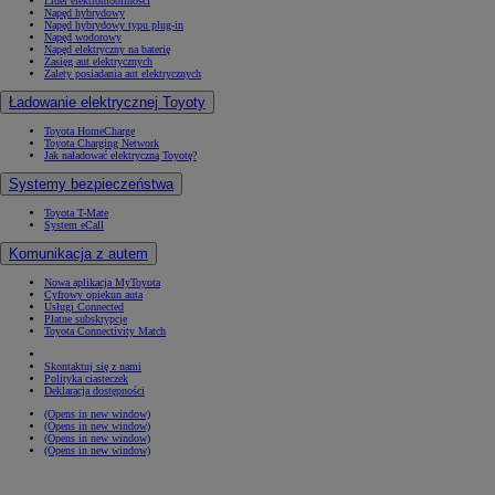
Lider elektromobilności
Napęd hybrydowy
Napęd hybrydowy typu plug-in
Napęd wodorowy
Napęd elektryczny na baterię
Zasięg aut elektrycznych
Zalety posiadania aut elektrycznych
Ładowanie elektrycznej Toyoty
Toyota HomeCharge
Toyota Charging Network
Jak naładować elektryczną Toyotę?
Systemy bezpieczeństwa
Toyota T-Mate
System eCall
Komunikacja z autem
Nowa aplikacja MyToyota
Cyfrowy opiekun auta
Usługi Connected
Płatne subskrypcje
Toyota Connectivity Match
Skontaktuj się z nami
Polityka ciasteczek
Deklaracja dostępności
(Opens in new window)
(Opens in new window)
(Opens in new window)
(Opens in new window)