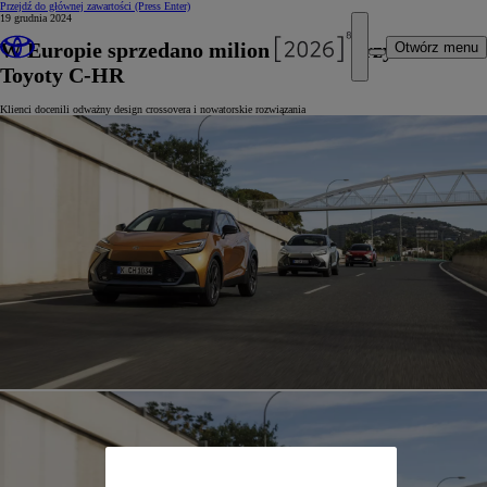
Przejdź do głównej zawartości
(Press Enter)
19 grudnia 2024
W Europie sprzedano milion egzemplarzy
Otwórz menu
Toyoty C-HR
Klienci docenili odważny design crossovera i nowatorskie rozwiązania