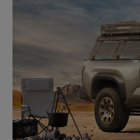
Od
105 300 zł
Corolla Hatchback
HYBRID