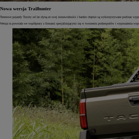
Nowa wersja Trailhunter
Terenowe pojazdy Toyoty od lat słyną ze swej niezawodności i bardzo chętnie są wykorzystywane podczas wyp
Wersja ta powstała we współpracy z firmami specjalizującymi się w tworzeniu podzespołów i wyposażenia 