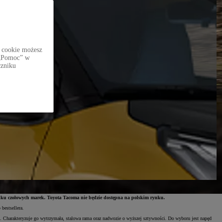
 cookie możesz
i „Pomoc” w
czniku
u czołowych marek. Toyota Tacoma nie będzie dostępna na polskim rynku.
bestsellera.
 Charakteryzuje go wytrzymała, stalowa rama oraz nadwozie o wyższej sztywności. Do wyboru jest napęd