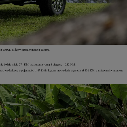
on Brown, główny inżynier modelu Tacoma.
ynią będzie miała 274 KM, a z automatyczną 8-biegową – 282 KM.
niklowo-wodorkową o pojemności 1,87 kWh. Łączna moc układu wyniesie aż 331 KM, a maksymalny moment