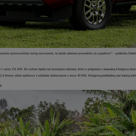
osażenia zastosowaliśmy tuning zawieszenia, by każda odmiana prowadziła się wyjątkowo”
– podkreśla Sheld
4 l i mocy 231 KM. Do wyboru będzie też mocniejsza odmiana, która w połączeniu z manualną 6-biegową skrz
4-litrowy silnik spalinowy z silnikiem elektrycznym o mocy 49 KM, 8-biegową przekładnią oraz baterią 
g.