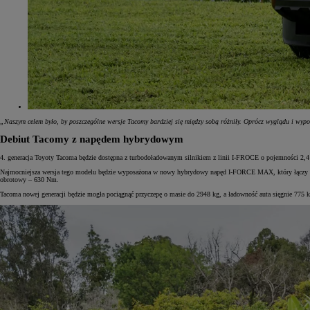
„Naszym celem było, by poszczególne wersje Tacomy bardziej się między sobą różniły. Oprócz wyglądu i wyp
Debiut Tacomy z napędem hybrydowym
4. generacja Toyoty Tacoma będzie dostępna z turbodoładowanym silnikiem z linii I-FROCE o pojemności 2,
Najmocniejsza wersja tego modelu będzie wyposażona w nowy hybrydowy napęd I-FORCE MAX, który łączy 2,
obrotowy – 630 Nm.
Tacoma nowej generacji będzie mogła pociągnąć przyczepę o masie do 2948 kg, a ładowność auta sięgnie 775 k
Od
81 900 zł
Yaris Cross
HYBRID