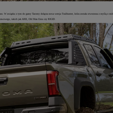
raw. W związku z tym do gamy Tacomy dołącza nowa wersja Trailhunter, która została stworzona z myślą o mił
wyprawowego, takich jak ARB, Old Man Emu czy RIGID.