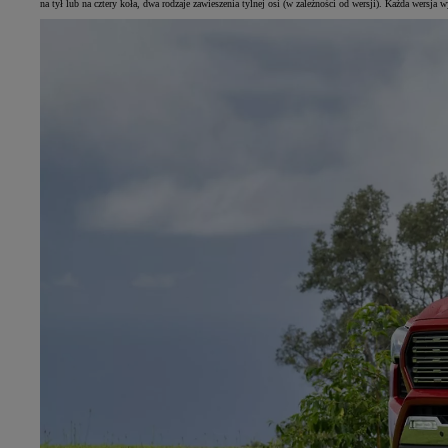
na tył lub na cztery koła, dwa rodzaje zawieszenia tylnej osi (w zależności od wersji). Każda wers