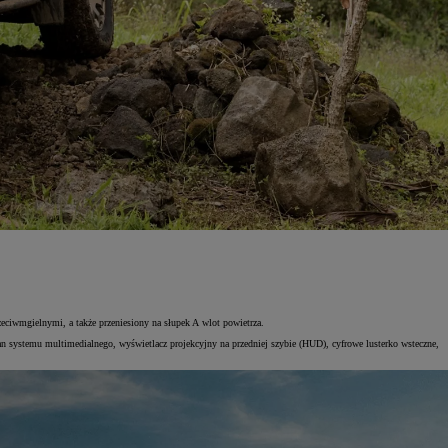
eciwmgielnymi, a także przeniesiony na słupek A wlot powietrza.
 systemu multimedialnego, wyświetlacz projekcyjny na przedniej szybie (HUD), cyfrowe lusterko wsteczne,