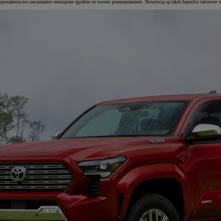
ja wyposażenia ma zawieszenie zestrojone zgodnie ze swoim przeznaczeniem. Nowością są także hamulce tarczowe 