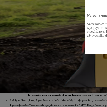
Nasza stron
Szczegółowe in
wyłączyć w ust
przeglądarce. 
użytkownika d
Toyota pokazała nową generację pick-upa Tacoma z napędem hybrydowym I
Średniej wielkości pick-up Toyota Tacoma od dwóch dekad należy do najpopularniejszych samochod
4. generacja modelu Tacoma została zaprojektowana przez amerykańskie CALTY Design Center z myśl