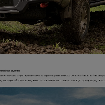
przenośnego prysznica.
zodu w oczy rzuca się grill z pomalowanym na brązowo napisem TOYOTA, 20" listwa świetlna ze światłami prz
wersję systemów Toyota Safety Sense. W zależności od wersji może też mieć 12,3" cyfrowy kokpit, 14" ekran