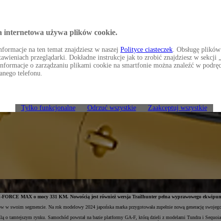
a internetowa używa plików cookie.
formacje na ten temat znajdziesz w naszej
Polityce ciasteczek
. Obsługę plików
awieniach przeglądarki. Dokładne instrukcje jak to zrobić znajdziesz w sekcj
Informacje o zarządzaniu plikami cookie na smartfonie można znaleźć w podrę
anego telefonu.
Tylko funkcjonalne
Odrzuć wszystkie
Zaakceptuj wszystkie
-FORCE MAX o mocy 331 KM. Nowością jest również wersja Trailhunter pełna wyprawowego ekwipunk
ów w swoim segmencie. Na rok modelowy 2024 japońska marka przygotowała zupełnie nową generację swojego 
ą o tamtejszym rynku. Samochód powstał na bazie platformy GA-F, którą dzieli z modelami Tundra i Sequoia.