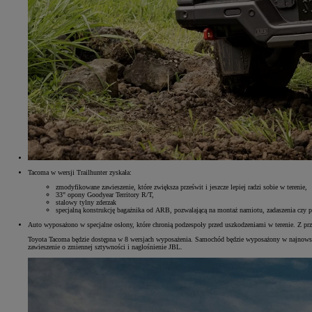
Tacoma w wersji Trailhunter zyskała:
zmodyfikowane zawieszenie, które zwiększa prześwit i jeszcze lepiej radzi sobie w terenie,
33" opony Goodyear Territory R/T,
stalowy tylny zderzak
specjalną konstrukcję bagażnika od ARB, pozwalającą na montaż namiotu, zadaszenia czy 
Auto wyposażono w specjalne osłony, które chronią podzespoły przed uszkodzeniami w terenie. Z pr
Toyota Tacoma będzie dostępna w 8 wersjach wyposażenia. Samochód będzie wyposażony w najnowszą 
zawieszenie o zmiennej sztywności i nagłośnienie JBL.