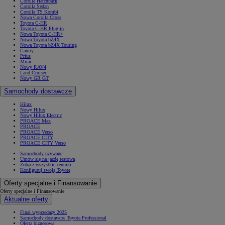
Corolla Hatchback
Corolla Sedan
Corolla TS Kombi
Nowa Corolla Cross
Toyota C-HR
Toyota C-HR Plug-in
Nowa Toyota C-HR+
Nowa Toyota bZ4X
Nowa Toyota bZ4X Touring
Camry
Prius
Mirai
Nowy RAV4
Land Cruiser
Nowy GR GT
Samochody dostawcze
Hilux
Nowy Hilux
Nowy Hilux Electric
PROACE Max
PROACE
PROACE Verso
PROACE CITY
PROACE CITY Verso
Samochody używane
Umów się na jazdę testową
Zobacz wszystkie cenniki
Konfiguruj swoją Toyotę
Oferty specjalne i Finansowanie
Oferty specjalne i Finansowanie
Aktualne oferty
Finał wyprzedaży 2025
Samochody dostawcze Toyota Professional
Oferta biznesowa