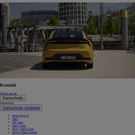
Kontakt
Napisz do nas
Samochody
Samochody
Samochody osobowe
Nowe Aygo X
Yaris
GR Yaris
Yaris Cross
Nowy Yaris Cross
Nowy Urban Cruiser