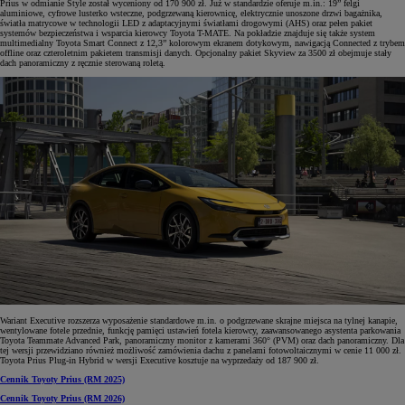
Prius w odmianie Style został wyceniony od 170 900 zł. Już w standardzie oferuje m.in.: 19” felgi
aluminiowe, cyfrowe lusterko wsteczne, podgrzewaną kierownicę, elektrycznie unoszone drzwi bagażnika,
światła matrycowe w technologii LED z adaptacyjnymi światłami drogowymi (AHS) oraz pełen pakiet
systemów bezpieczeństwa i wsparcia kierowcy Toyota T-MATE. Na pokładzie znajduje się także system
multimedialny Toyota Smart Connect z 12,3” kolorowym ekranem dotykowym, nawigacją Connected z trybem
offline oraz czteroletnim pakietem transmisji danych. Opcjonalny pakiet Skyview za 3500 zł obejmuje stały
dach panoramiczny z ręcznie sterowaną roletą.
Wariant Executive rozszerza wyposażenie standardowe m.in. o podgrzewane skrajne miejsca na tylnej kanapie,
wentylowane fotele przednie, funkcję pamięci ustawień fotela kierowcy, zaawansowanego asystenta parkowania
Toyota Teammate Advanced Park, panoramiczny monitor z kamerami 360° (PVM) oraz dach panoramiczny. Dla
tej wersji przewidziano również możliwość zamówienia dachu z panelami fotowoltaicznymi w cenie 11 000 zł.
Toyota Prius Plug-in Hybrid w wersji Executive kosztuje na wyprzedaży od 187 900 zł.
Cennik Toyoty Prius (RM 2025)
Cennik Toyoty Prius (RM 2026)