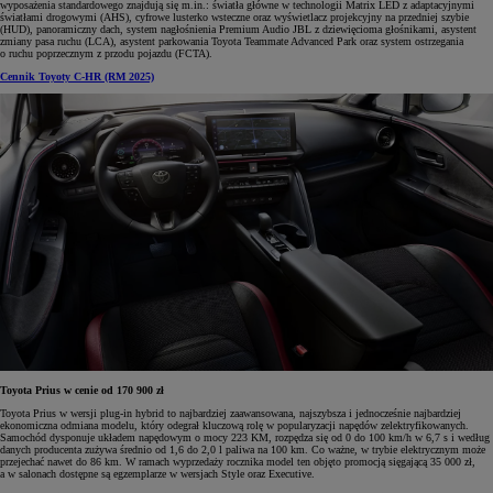
wyposażenia standardowego znajdują się m.in.: światła główne w technologii Matrix LED z adaptacyjnymi
światłami drogowymi (AHS), cyfrowe lusterko wsteczne oraz wyświetlacz projekcyjny na przedniej szybie
(HUD), panoramiczny dach, system nagłośnienia Premium Audio JBL z dziewięcioma głośnikami, asystent
zmiany pasa ruchu (LCA), asystent parkowania Toyota Teammate Advanced Park oraz system ostrzegania
o ruchu poprzecznym z przodu pojazdu (FCTA).
Cennik Toyoty C-HR (RM 2025)
Toyota Prius w cenie od 170 900 zł
Toyota Prius w wersji plug-in hybrid to najbardziej zaawansowana, najszybsza i jednocześnie najbardziej
ekonomiczna odmiana modelu, który odegrał kluczową rolę w popularyzacji napędów zelektryfikowanych.
Samochód dysponuje układem napędowym o mocy 223 KM, rozpędza się od 0 do 100 km/h w 6,7 s i według
danych producenta zużywa średnio od 1,6 do 2,0 l paliwa na 100 km. Co ważne, w trybie elektrycznym może
przejechać nawet do 86 km. W ramach wyprzedaży rocznika model ten objęto promocją sięgającą 35 000 zł,
a w salonach dostępne są egzemplarze w wersjach Style oraz Executive.