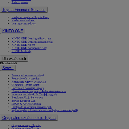
Auta używane
Toyota Financial Services
Kredyt niższych rat Toyota Easy
Kredyt standardowy
Leasing standardowy
KINTO ONE
KINTO ONE Leasing niższych rat
KINTO ONE Leasing konsumencki
KINTO ONE Najem
KINTO ONE Zarządzanie flotą
KINTO Mobility
Dla właścicieli
Dla właścicieli
Serwis
Promocje i sezonowe usługi
Pozostałe oferty serwisu
Rezerwacja wizyty w serwisie
Gwarancja Toyota Relax
Pozostałe Gwarancje Toyoty
Ubezpieczenia i naprawy blacharsko-lakiernicze
Innowacyjne usługi dla Twojej wygody
Bezpłatne Akcje Serwisowe
Serwis Dobrych Cen
Serwis w ASO się opłaca
Dostęp do informacji serwisowych
Wykaz wydanych zaświadczeń o odbytym szkoleniu (pdf)
Oryginalne części i oleje Toyota
Oryginalne części Toyoty
Oryginalne oleje Toyoty