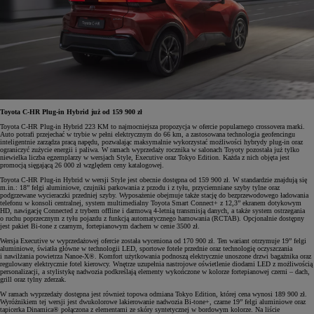
Toyota C-HR Plug-in Hybrid już od 159 900 zł
Toyota C-HR Plug-in Hybrid 223 KM to najmocniejsza propozycja w ofercie popularnego crossovera marki.
Auto potrafi przejechać w trybie w pełni elektrycznym do 66 km, a zastosowana technologia geofencingu
inteligentnie zarządza pracą napędu, pozwalając maksymalnie wykorzystać możliwości hybrydy plug-in oraz
ograniczyć zużycie energii i paliwa. W ramach wyprzedaży rocznika w salonach Toyoty pozostała już tylko
niewielka liczba egzemplarzy w wersjach Style, Executive oraz Tokyo Edition. Każda z nich objęta jest
promocją sięgającą 26 000 zł względem ceny katalogowej.
Toyota C-HR Plug-in Hybrid w wersji Style jest obecnie dostępna od 159 900 zł. W standardzie znajdują się
m.in.: 18” felgi aluminiowe, czujniki parkowania z przodu i z tyłu, przyciemniane szyby tylne oraz
podgrzewane wycieraczki przedniej szyby. Wyposażenie obejmuje także stację do bezprzewodowego ładowania
telefonu w konsoli centralnej, system multimedialny Toyota Smart Connect+ z 12,3” ekranem dotykowym
HD, nawigację Connected z trybem offline i darmową 4-letnią transmisją danych, a także system ostrzegania
o ruchu poprzecznym z tyłu pojazdu z funkcją automatycznego hamowania (RCTAB). Opcjonalnie dostępny
jest pakiet Bi-tone z czarnym, fortepianowym dachem w cenie 3500 zł.
Wersja Executive w wyprzedażowej ofercie została wyceniona od 170 900 zł. Ten wariant otrzymuje 19” felgi
aluminiowe, światła główne w technologii LED, sportowe fotele przednie oraz technologię oczyszczania
i nawilżania powietrza Nanoe-X®. Komfort użytkowania podnoszą elektrycznie unoszone drzwi bagażnika oraz
regulowany elektrycznie fotel kierowcy. Wnętrze uzupełnia nastrojowe oświetlenie diodami LED z możliwością
personalizacji, a stylistykę nadwozia podkreślają elementy wykończone w kolorze fortepianowej czerni – dach,
grill oraz tylny zderzak.
W ramach wyprzedaży dostępna jest również topowa odmiana Tokyo Edition, której cena wynosi 189 900 zł.
Wyróżnikiem tej wersji jest dwukolorowe lakierowanie nadwozia Bi-tone+, czarne 19” felgi aluminiowe oraz
tapicerka Dinamica® połączona z elementami ze skóry syntetycznej w bordowym kolorze. Na liście