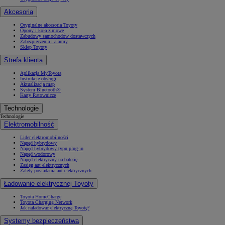
Akcesoria
Oryginalne akcesoria Toyoty
Opony i koła zimowe
Zabudowy samochodów dostawczych
Zabezpieczenia i alarmy
Sklep Toyoty
Strefa klienta
Aplikacja MyToyota
Instrukcje obsługi
Aktualizacja map
System Bluetooth®
Karty Ratownicze
Technologie
Technologie
Elektromobilność
Lider elektromobilności
Napęd hybrydowy
Napęd hybrydowy typu plug-in
Napęd wodorowy
Napęd elektryczny na baterię
Zasięg aut elektrycznych
Zalety posiadania aut elektrycznych
Ładowanie elektrycznej Toyoty
Toyota HomeCharge
Toyota Charging Network
Jak naładować elektryczną Toyotę?
Systemy bezpieczeństwa