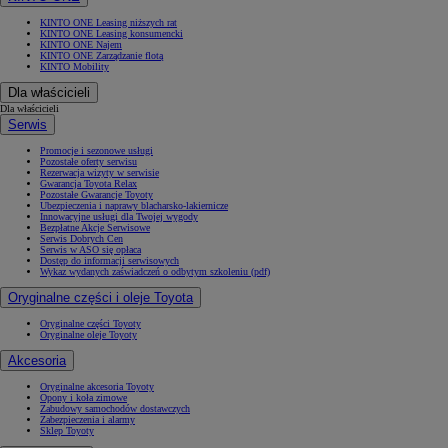
KINTO ONE Leasing niższych rat
KINTO ONE Leasing konsumencki
KINTO ONE Najem
KINTO ONE Zarządzanie flotą
KINTO Mobility
Dla właścicieli
Dla właścicieli
Serwis
Promocje i sezonowe usługi
Pozostałe oferty serwisu
Rezerwacja wizyty w serwisie
Gwarancja Toyota Relax
Pozostałe Gwarancje Toyoty
Ubezpieczenia i naprawy blacharsko-lakiernicze
Innowacyjne usługi dla Twojej wygody
Bezpłatne Akcje Serwisowe
Serwis Dobrych Cen
Serwis w ASO się opłaca
Dostęp do informacji serwisowych
Wykaz wydanych zaświadczeń o odbytym szkoleniu (pdf)
Oryginalne części i oleje Toyota
Oryginalne części Toyoty
Oryginalne oleje Toyoty
Akcesoria
Oryginalne akcesoria Toyoty
Opony i koła zimowe
Zabudowy samochodów dostawczych
Zabezpieczenia i alarmy
Sklep Toyoty