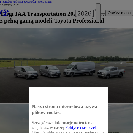
Przejdź do głównej zawartości
(Press Enter)
4 września 2024
Targi IAA Transportation 2024 w Hanowerze
Otwórz menu
z pełną gamą modeli Toyota Professional
Nasza strona internetowa używa
plików cookie.
Szczegółowe informacje na ten temat
znajdziesz w naszej
Polityce ciasteczek
.
Obsługę plików cookie możesz wyłączyć w