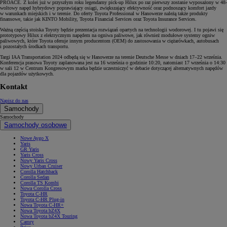
PROACE. Z kolei już w przyszłym roku legendarny pick-up Hilux po raz pierwszy zostanie wyposażony w 48-
woltowy napęd hybrydowy poprawiający osiągi, zwiększający efektywność oraz podnoszący komfort jazdy
w warunkach miejskich i w terenie. Do oferty Toyota Professional w Hanowerze należą także produkty
finansowe, takie jak KINTO Mobility, Toyota Financial Services oraz Toyota Insurance Services.
Ważną częścią stoiska Toyoty będzie prezentacja rozwiązań opartych na technologii wodorowej. I tu pojawi się
prototypowy Hilux z elektrycznym napędem na ogniwa paliwowe, jak również modułowe systemy ogniw
paliwowych, które Toyota oferuje innym producentom (OEM) do zastosowania w ciężarówkach, autobusach
i pozostałych środkach transportu.
Targi IAA Transportation 2024 odbędą się w Hanowerze na terenie Deutsche Messe w dniach 17–22 września.
Konferencja prasowa Toyoty zaplanowana jest na 16 września o godzinie 10:20, natomiast 17 września o 14:30
w sali 12 w Centrum Kongresowym marka będzie uczestniczyć w debacie dotyczącej alternatywnych napędów
dla pojazdów użytkowych.
Kontakt
Napisz do nas
Samochody
Samochody
Samochody osobowe
Nowe Aygo X
Yaris
GR Yaris
Yaris Cross
Nowy Yaris Cross
Nowy Urban Cruiser
Corolla Hatchback
Corolla Sedan
Corolla TS Kombi
Nowa Corolla Cross
Toyota C-HR
Toyota C-HR Plug-in
Nowa Toyota C-HR+
Nowa Toyota bZ4X
Nowa Toyota bZ4X Touring
Camry