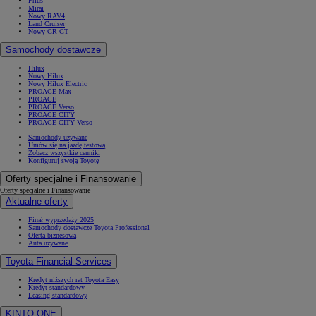
Prius
Mirai
Nowy RAV4
Land Cruiser
Nowy GR GT
Samochody dostawcze
Hilux
Nowy Hilux
Nowy Hilux Electric
PROACE Max
PROACE
PROACE Verso
PROACE CITY
PROACE CITY Verso
Samochody używane
Umów się na jazdę testową
Zobacz wszystkie cenniki
Konfiguruj swoją Toyotę
Oferty specjalne i Finansowanie
Oferty specjalne i Finansowanie
Aktualne oferty
Finał wyprzedaży 2025
Samochody dostawcze Toyota Professional
Oferta biznesowa
Auta używane
Toyota Financial Services
Kredyt niższych rat Toyota Easy
Kredyt standardowy
Leasing standardowy
KINTO ONE