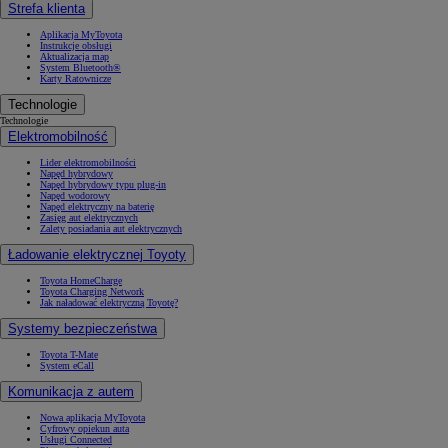
Strefa klienta
Aplikacja MyToyota
Instrukcje obsługi
Aktualizacja map
System Bluetooth®
Karty Ratownicze
Technologie
Technologie
Elektromobilność
Lider elektromobilności
Napęd hybrydowy
Napęd hybrydowy typu plug-in
Napęd wodorowy
Napęd elektryczny na baterię
Zasięg aut elektrycznych
Zalety posiadania aut elektrycznych
Ładowanie elektrycznej Toyoty
Toyota HomeCharge
Toyota Charging Network
Jak naładować elektryczną Toyotę?
Systemy bezpieczeństwa
Toyota T-Mate
System eCall
Komunikacja z autem
Nowa aplikacja MyToyota
Cyfrowy opiekun auta
Usługi Connected