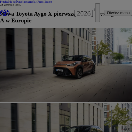
Przejdź do głównej zawartości
(Press Enter)
23 września 2025
Nowa Toyota Aygo X pierwszą hybrydą w segmencie
Otwórz menu
A w Europie