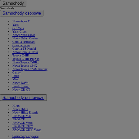
Samochody
Samochody
Samochody osobowe
Nowe Aygo X
Yaris
GR Yaris
Yaris Cross
Nowy Yaris Cross
Nowy Urban Cruiser
Corolla Hatchback
Corolla Sedan
Corolla TS Kombi
Nowa Corolla Cross
Toyota C-HR
Toyota C-HR Plug-in
Nowa Toyota C-HR+
Nowa Toyota bZ4X
Nowa Toyota bZ4X Touring
Camry
Prius
Mirai
Nowy RAV4
Land Cruiser
Nowy GR GT
Samochody dostawcze
Hilux
Nowy Hilux
Nowy Hilux Electric
PROACE Max
PROACE
PROACE Verso
PROACE CITY
PROACE CITY Verso
Samochody używane