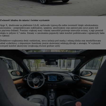
Zwinność idealna do miasta i świetne wyciszenie
Aygo X, zbudowane na platformie GA-B, zachowało typową dla siebie zwrotność dzięki udoskonaleniu
zawieszenia – przeprojektowano stabilizatory, sprężyny, amortyzatory oraz zastosowano nowe piasty kół
z pięcioma śrubami. Pomimo większej masy własnej samochód pozostaje niezwykle zwinny, a jego promień
skrętu to jedynie 4,7 metra. Zmiany w zawieszeniu poprawiły także komfort podróżowania i ograniczyły hałas
w kabinie.
Dodatkowe wygłuszenia deski rozdzielczej, nowa izolacja pod maską i osłoną silnika oraz zmodyfikowany
układ wydechowy z ulepszonym tłumikiem jeszcze skuteczniej redukują dźwięki z zewnątrz. W wyższych
wersjach komfort akustyczny zwiększają również grubsze szyby