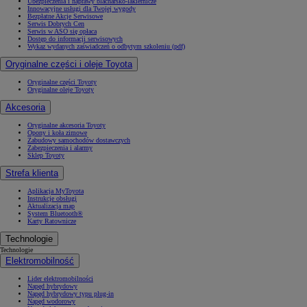
Ubezpieczenia i naprawy blacharsko-lakiernicze
Innowacyjne usługi dla Twojej wygody
Bezpłatne Akcje Serwisowe
Serwis Dobrych Cen
Serwis w ASO się opłaca
Dostęp do informacji serwisowych
Wykaz wydanych zaświadczeń o odbytym szkoleniu (pdf)
Oryginalne części i oleje Toyota
Oryginalne części Toyoty
Oryginalne oleje Toyoty
Akcesoria
Oryginalne akcesoria Toyoty
Opony i koła zimowe
Zabudowy samochodów dostawczych
Zabezpieczenia i alarmy
Sklep Toyoty
Strefa klienta
Aplikacja MyToyota
Instrukcje obsługi
Aktualizacja map
System Bluetooth®
Karty Ratownicze
Technologie
Technologie
Elektromobilność
Lider elektromobilności
Napęd hybrydowy
Napęd hybrydowy typu plug-in
Napęd wodorowy