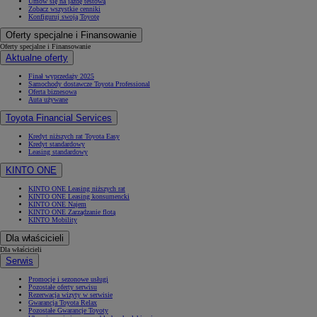
Umów się na jazdę testową
Zobacz wszystkie cenniki
Konfiguruj swoją Toyotę
Oferty specjalne i Finansowanie
Oferty specjalne i Finansowanie
Aktualne oferty
Finał wyprzedaży 2025
Samochody dostawcze Toyota Professional
Oferta biznesowa
Auta używane
Toyota Financial Services
Kredyt niższych rat Toyota Easy
Kredyt standardowy
Leasing standardowy
KINTO ONE
KINTO ONE Leasing niższych rat
KINTO ONE Leasing konsumencki
KINTO ONE Najem
KINTO ONE Zarządzanie flotą
KINTO Mobility
Dla właścicieli
Dla właścicieli
Serwis
Promocje i sezonowe usługi
Pozostałe oferty serwisu
Rezerwacja wizyty w serwisie
Gwarancja Toyota Relax
Pozostałe Gwarancje Toyoty