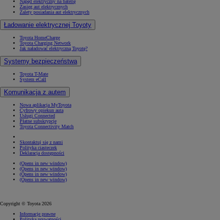
Napęd elektryczny na baterię
Zasięg aut elektrycznych
Zalety posiadania aut elektrycznych
Ładowanie elektrycznej Toyoty
Toyota HomeCharge
Toyota Charging Network
Jak naładować elektryczną Toyotę?
Systemy bezpieczeństwa
Toyota T-Mate
System eCall
Komunikacja z autem
Nowa aplikacja MyToyota
Cyfrowy opiekun auta
Usługi Connected
Płatne subskrypcje
Toyota Connectivity Match
Skontaktuj się z nami
Polityka ciasteczek
Deklaracja dostępności
(Opens in new window)
(Opens in new window)
(Opens in new window)
(Opens in new window)
Copyright © Toyota 2026
Informacje prawne
Polityka prywatności