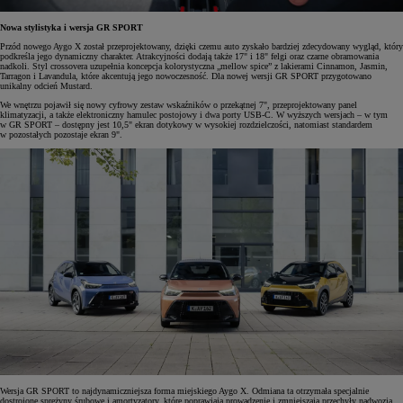
Nowa stylistyka i wersja GR SPORT
Przód nowego Aygo X został przeprojektowany, dzięki czemu auto zyskało bardziej zdecydowany wygląd, który
podkreśla jego dynamiczny charakter. Atrakcyjności dodają także 17" i 18" felgi oraz czarne obramowania
nadkoli. Styl crossovera uzupełnia koncepcja kolorystyczna „mellow spice” z lakierami Cinnamon, Jasmin,
Tarragon i Lavandula, które akcentują jego nowoczesność. Dla nowej wersji GR SPORT przygotowano
unikalny odcień Mustard.
We wnętrzu pojawił się nowy cyfrowy zestaw wskaźników o przekątnej 7", przeprojektowany panel
klimatyzacji, a także elektroniczny hamulec postojowy i dwa porty USB-C. W wyższych wersjach – w tym
w GR SPORT – dostępny jest 10,5" ekran dotykowy w wysokiej rozdzielczości, natomiast standardem
w pozostałych pozostaje ekran 9".
Wersja GR SPORT to najdynamiczniejsza forma miejskiego Aygo X. Odmiana ta otrzymała specjalnie
dostrojone sprężyny śrubowe i amortyzatory, które poprawiają prowadzenie i zmniejszają przechyły nadwozia.