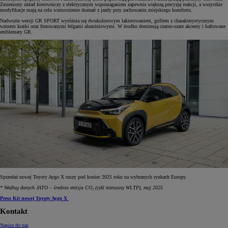
Zmieniony układ kierowniczy z elektrycznym wspomaganiem zapewnia większą precyzję reakcji, a wszystkie
modyfikacje mają na celu wzmocnienie doznań z jazdy przy zachowaniu miejskiego komfortu.
Nadwozie wersji GR SPORT wyróżnia się dwukolorowym lakierowaniem, grillem z charakterystycznym
wzorem kratki oraz frezowanymi felgami aluminiowymi. W środku dominują czarno-szare akcenty i haftowane
emblematy GR.
Sprzedaż nowej Toyoty Aygo X ruszy pod koniec 2025 roku na wybranych rynkach Europy.
* Według danych JATO – średnia emisja CO₂ (cykl mieszany WLTP), maj 2025
Press Kit nowej Toyoty Aygo X
Kontakt
Napisz do nas