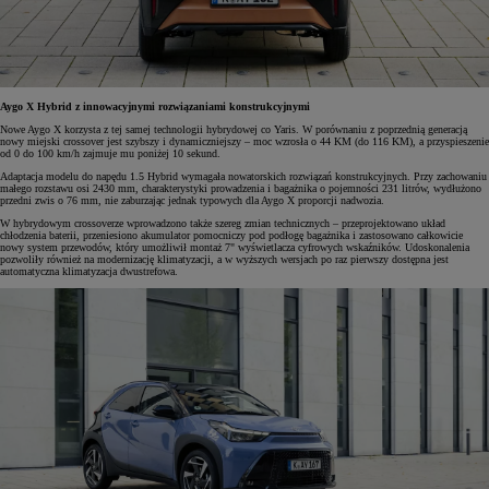
Aygo X Hybrid z innowacyjnymi rozwiązaniami konstrukcyjnymi
Nowe Aygo X korzysta z tej samej technologii hybrydowej co Yaris. W porównaniu z poprzednią generacją
nowy miejski crossover jest szybszy i dynamiczniejszy – moc wzrosła o 44 KM (do 116 KM), a przyspieszenie
od 0 do 100 km/h zajmuje mu poniżej 10 sekund.
Adaptacja modelu do napędu 1.5 Hybrid wymagała nowatorskich rozwiązań konstrukcyjnych. Przy zachowaniu
małego rozstawu osi 2430 mm, charakterystyki prowadzenia i bagażnika o pojemności 231 litrów, wydłużono
przedni zwis o 76 mm, nie zaburzając jednak typowych dla Aygo X proporcji nadwozia.
W hybrydowym crossoverze wprowadzono także szereg zmian technicznych – przeprojektowano układ
chłodzenia baterii, przeniesiono akumulator pomocniczy pod podłogę bagażnika i zastosowano całkowicie
nowy system przewodów, który umożliwił montaż 7" wyświetlacza cyfrowych wskaźników. Udoskonalenia
pozwoliły również na modernizację klimatyzacji, a w wyższych wersjach po raz pierwszy dostępna jest
automatyczna klimatyzacja dwustrefowa.