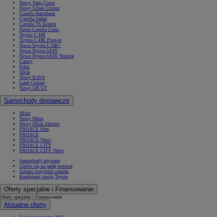
Nowy Yaris Cross
Nowy Urban Cruiser
Corolla Hatchback
Corolla Sedan
Corolla TS Kombi
Nowa Corolla Cross
Toyota C-HR
Toyota C-HR Plug-in
Nowa Toyota C-HR+
Nowa Toyota bZ4X
Nowa Toyota bZ4X Touring
Camry
Prius
Mirai
Nowy RAV4
Land Cruiser
Nowy GR GT
Samochody dostawcze
Hilux
Nowy Hilux
Nowy Hilux Electric
PROACE Max
PROACE
PROACE Verso
PROACE CITY
PROACE CITY Verso
Samochody używane
Umów się na jazdę testową
Zobacz wszystkie cenniki
Konfiguruj swoją Toyotę
Oferty specjalne i Finansowanie
Oferty specjalne i Finansowanie
Aktualne oferty