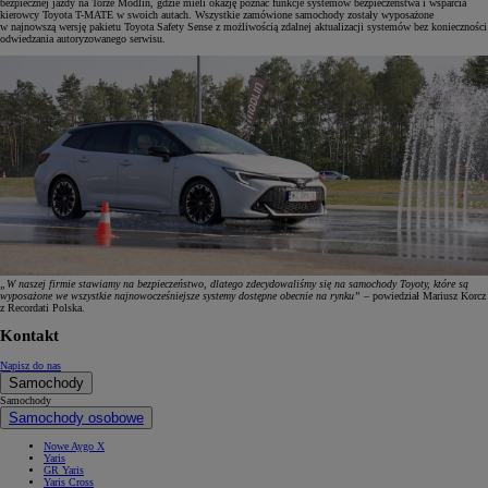
bezpiecznej jazdy na Torze Modlin, gdzie mieli okazję poznać funkcje systemów bezpieczeństwa i wsparcia
kierowcy Toyota T-MATE w swoich autach. Wszystkie zamówione samochody zostały wyposażone
w najnowszą wersję pakietu Toyota Safety Sense z możliwością zdalnej aktualizacji systemów bez konieczności
odwiedzania autoryzowanego serwisu.
„W naszej firmie stawiamy na bezpieczeństwo, dlatego zdecydowaliśmy się na samochody Toyoty, które są
wyposażone we wszystkie najnowocześniejsze systemy dostępne obecnie na rynku”
– powiedział Mariusz Korcz
z Recordati Polska.
Kontakt
Napisz do nas
Samochody
Samochody
Samochody osobowe
Nowe Aygo X
Yaris
GR Yaris
Yaris Cross