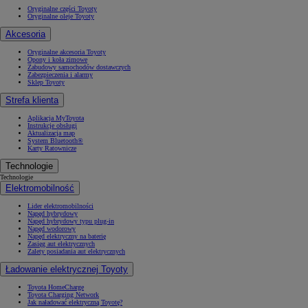
Oryginalne części Toyoty
Oryginalne oleje Toyoty
Akcesoria
Oryginalne akcesoria Toyoty
Opony i koła zimowe
Zabudowy samochodów dostawczych
Zabezpieczenia i alarmy
Sklep Toyoty
Strefa klienta
Aplikacja MyToyota
Instrukcje obsługi
Aktualizacja map
System Bluetooth®
Karty Ratownicze
Technologie
Technologie
Elektromobilność
Lider elektromobilności
Napęd hybrydowy
Napęd hybrydowy typu plug-in
Napęd wodorowy
Napęd elektryczny na baterię
Zasięg aut elektrycznych
Zalety posiadania aut elektrycznych
Ładowanie elektrycznej Toyoty
Toyota HomeCharge
Toyota Charging Network
Jak naładować elektryczną Toyotę?