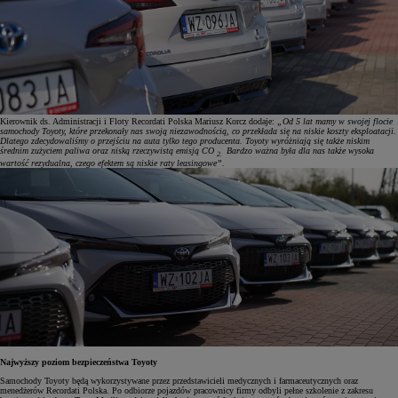
Kierownik ds. Administracji i Floty Recordati Polska Mariusz Korcz dodaje:
„Od 5 lat mamy w swojej flocie
samochody Toyoty, które przekonały nas swoją niezawodnością, co przekłada się na niskie koszty eksploatacji.
Dlatego zdecydowaliśmy o przejściu na auta tylko tego producenta. Toyoty wyróżniają się także niskim
średnim zużyciem paliwa oraz niską rzeczywistą emisją CO
Bardzo ważna była dla nas także wysoka
2.
wartość rezydualna, czego efektem są niskie raty leasingowe”.
Najwyższy poziom bezpieczeństwa Toyoty
Samochody Toyoty będą wykorzystywane przez przedstawicieli medycznych i farmaceutycznych oraz
menedżerów Recordati Polska. Po odbiorze pojazdów pracownicy firmy odbyli pełne szkolenie z zakresu