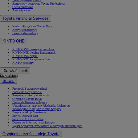
Finał wyprzedaży 2025
Samochody dostawcze Toyota Professional
Oferta biznesowa
Auta używane
Toyota Financial Services
Kredyt niższych rat Toyota Easy
Kredyt standardowy
Leasing standardowy
KINTO ONE
KINTO ONE Leasing niższych rat
KINTO ONE Leasing konsumencki
KINTO ONE Najem
KINTO ONE Zarządzanie flotą
KINTO Mobility
Dla właścicieli
Dla właścicieli
Serwis
Promocje i sezonowe usługi
Pozostałe oferty serwisu
Rezerwacja wizyty w serwisie
Gwarancja Toyota Relax
Pozostałe Gwarancje Toyoty
Ubezpieczenia i naprawy blacharsko-lakiernicze
Innowacyjne usługi dla Twojej wygody
Bezpłatne Akcje Serwisowe
Serwis Dobrych Cen
Serwis w ASO się opłaca
Dostęp do informacji serwisowych
Wykaz wydanych zaświadczeń o odbytym szkoleniu (pdf)
Oryginalne części i oleje Toyota