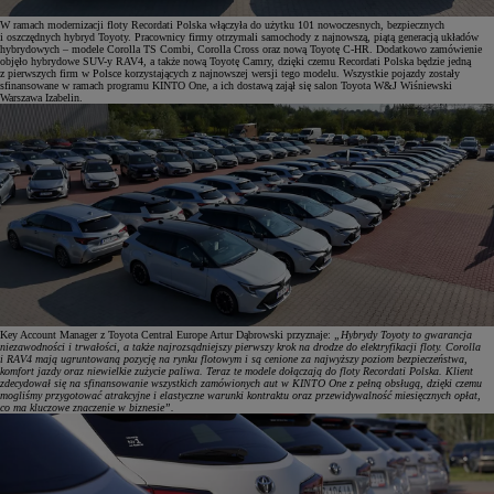
W ramach modernizacji floty Recordati Polska włączyła do użytku 101 nowoczesnych, bezpiecznych
i oszczędnych hybryd Toyoty. Pracownicy firmy otrzymali samochody z najnowszą, piątą generacją układów
hybrydowych – modele Corolla TS Combi, Corolla Cross oraz nową Toyotę C-HR. Dodatkowo zamówienie
objęło hybrydowe SUV-y RAV4, a także nową Toyotę Camry, dzięki czemu Recordati Polska będzie jedną
z pierwszych firm w Polsce korzystających z najnowszej wersji tego modelu. Wszystkie pojazdy zostały
sfinansowane w ramach programu KINTO One, a ich dostawą zajął się salon Toyota W&J Wiśniewski
Warszawa Izabelin.
Key Account Manager z Toyota Central Europe Artur Dąbrowski przyznaje:
„Hybrydy Toyoty to gwarancja
niezawodności i trwałości, a także najrozsądniejszy pierwszy krok na drodze do elektryfikacji floty. Corolla
i RAV4 mają ugruntowaną pozycję na rynku flotowym i są cenione za najwyższy poziom bezpieczeństwa,
komfort jazdy oraz niewielkie zużycie paliwa. Teraz te modele dołączają do floty Recordati Polska. Klient
zdecydował się na sfinansowanie wszystkich zamówionych aut w KINTO One z pełną obsługą, dzięki czemu
mogliśmy przygotować atrakcyjne i elastyczne warunki kontraktu oraz przewidywalność miesięcznych opłat,
co ma kluczowe znaczenie w biznesie”.