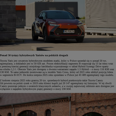
Ponad 50 tysięcy hybrydowych Yarisów na polskich drogach
Toyota Yaris jest czwartym hybrydowym modelem marki, który w Polsce sprzedał się w ponad 50 tys.
egzemplarzy, a dokładnie jest to 50 026 aut. Proces elektryfikacji segmentu B rozpoczął się 13 lat temu wraz
z premierą trzeciej generacji miejskiego hatchbacka wyposażonego w układ Hybrid Synergy Drive oparty
na silniku 1,5 l. Obecnie Yaris jest dostępny z dwoma wariantami napędu 1.5 Hybrid – o mocy 116 KM oraz
130 KM. Te same jednostki montowane są w modelu Yaris Cross, który od 2021 roku zdobył pozycję lidera
w segmencie B-SUV. Do końca sierpnia 2025 roku sprzedano w Polsce już 43 489 egzemplarzy tego modelu.
Z końcem sierpnia 2025 roku granicę 20 tys. sprzedanych hybryd przekroczyła także Toyota Camry.
Od powrotu na polski rynek w 2019 roku klienci kupili już 20 147 egzemplarzy tej limuzyny. W tej chwili
Camry pozostaje jednym z ostatnich klasycznych sedanów, a w swojej najnowszej odsłonie auto dostępne jest
wyłącznie z napędem hybrydowym piątej generacji o mocy 230 KM.