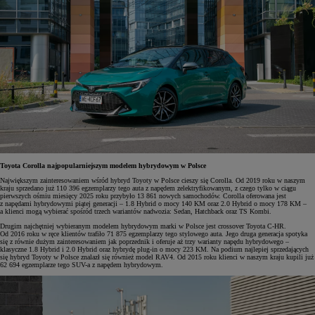
Toyota Corolla najpopularniejszym modelem hybrydowym w Polsce
Największym zainteresowaniem wśród hybryd Toyoty w Polsce cieszy się Corolla. Od 2019 roku w naszym
kraju sprzedano już 110 396 egzemplarzy tego auta z napędem zelektryfikowanym, z czego tylko w ciągu
pierwszych ośmiu miesięcy 2025 roku przybyło 13 861 nowych samochodów. Corolla oferowana jest
z napędami hybrydowymi piątej generacji – 1.8 Hybrid o mocy 140 KM oraz 2.0 Hybrid o mocy 178 KM –
a klienci mogą wybierać spośród trzech wariantów nadwozia: Sedan, Hatchback oraz TS Kombi.
Drugim najchętniej wybieranym modelem hybrydowym marki w Polsce jest crossover Toyota C-HR.
Od 2016 roku w ręce klientów trafiło 71 875 egzemplarzy tego stylowego auta. Jego druga generacja spotyka
się z równie dużym zainteresowaniem jak poprzednik i oferuje aż trzy warianty napędu hybrydowego –
klasyczne 1.8 Hybrid i 2.0 Hybrid oraz hybrydę plug-in o mocy 223 KM. Na podium najlepiej sprzedających
się hybryd Toyoty w Polsce znalazł się również model RAV4. Od 2015 roku klienci w naszym kraju kupili już
62 694 egzemplarze tego SUV-a z napędem hybrydowym.