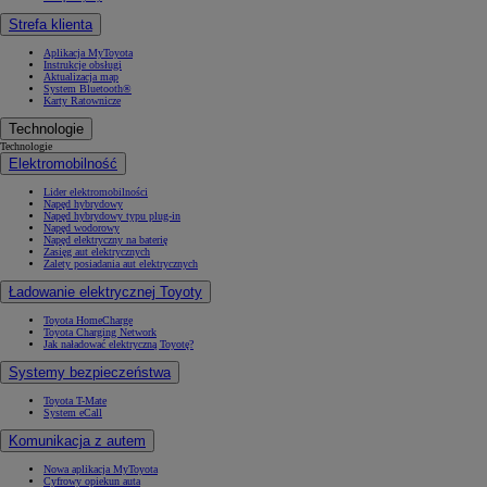
Strefa klienta
Aplikacja MyToyota
Instrukcje obsługi
Aktualizacja map
System Bluetooth®
Karty Ratownicze
Technologie
Technologie
Elektromobilność
Lider elektromobilności
Napęd hybrydowy
Napęd hybrydowy typu plug-in
Napęd wodorowy
Napęd elektryczny na baterię
Zasięg aut elektrycznych
Zalety posiadania aut elektrycznych
Ładowanie elektrycznej Toyoty
Toyota HomeCharge
Toyota Charging Network
Jak naładować elektryczną Toyotę?
Systemy bezpieczeństwa
Toyota T-Mate
System eCall
Komunikacja z autem
Nowa aplikacja MyToyota
Cyfrowy opiekun auta