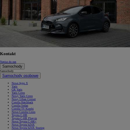
Kontakt
Napisz do nas
Samochody
Samochody
Samochody osobowe
Nowe Aygo X
Yaris
GR Yaris
Yaris Cross
Nowy Yaris Cross
Nowy Urban Cruiser
Corolla Hatchback
Corolla Sedan
Corolla TS Kombi
Nowa Corolla Cross
Toyota C-HR
Toyota C-HR Plug-in
Nowa Toyota C-HR+
Nowa Toyota bZ4X
Nowa Toyota bZ4X Touring