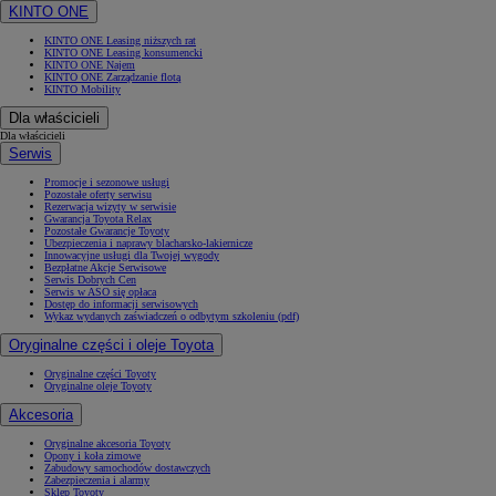
KINTO ONE
KINTO ONE Leasing niższych rat
KINTO ONE Leasing konsumencki
KINTO ONE Najem
KINTO ONE Zarządzanie flotą
KINTO Mobility
Dla właścicieli
Dla właścicieli
Serwis
Promocje i sezonowe usługi
Pozostałe oferty serwisu
Rezerwacja wizyty w serwisie
Gwarancja Toyota Relax
Pozostałe Gwarancje Toyoty
Ubezpieczenia i naprawy blacharsko-lakiernicze
Innowacyjne usługi dla Twojej wygody
Bezpłatne Akcje Serwisowe
Serwis Dobrych Cen
Serwis w ASO się opłaca
Dostęp do informacji serwisowych
Wykaz wydanych zaświadczeń o odbytym szkoleniu (pdf)
Oryginalne części i oleje Toyota
Oryginalne części Toyoty
Oryginalne oleje Toyoty
Akcesoria
Oryginalne akcesoria Toyoty
Opony i koła zimowe
Zabudowy samochodów dostawczych
Zabezpieczenia i alarmy
Sklep Toyoty