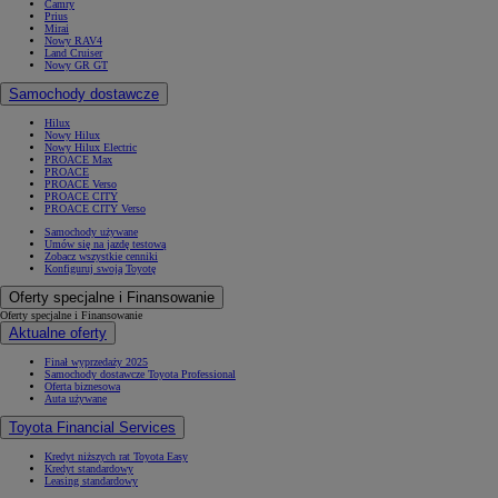
Camry
Prius
Mirai
Nowy RAV4
Land Cruiser
Nowy GR GT
Samochody dostawcze
Hilux
Nowy Hilux
Nowy Hilux Electric
PROACE Max
PROACE
PROACE Verso
PROACE CITY
PROACE CITY Verso
Samochody używane
Umów się na jazdę testową
Zobacz wszystkie cenniki
Konfiguruj swoją Toyotę
Oferty specjalne i Finansowanie
Oferty specjalne i Finansowanie
Aktualne oferty
Finał wyprzedaży 2025
Samochody dostawcze Toyota Professional
Oferta biznesowa
Auta używane
Toyota Financial Services
Kredyt niższych rat Toyota Easy
Kredyt standardowy
Leasing standardowy