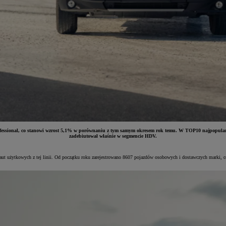
ta Professional, co stanowi wzrost 5,1% w porównaniu z tym samym okresem rok temu. W TOP10 naj
zadebiutował właśnie w segmencie HDV.
ży aut użytkowych z tej linii. Od początku roku zarejestrowano 8607 pojazdów osobowych i dostawczych marki