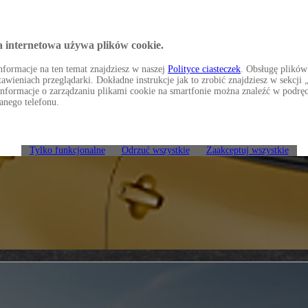
a internetowa używa plików cookie.
formacje na ten temat znajdziesz w naszej
Polityce ciasteczek
. Obsługę plików
awieniach przeglądarki. Dokładne instrukcje jak to zrobić znajdziesz w sekcj
Informacje o zarządzaniu plikami cookie na smartfonie można znaleźć w podrę
anego telefonu.
Tylko funkcjonalne
Odrzuć wszystkie
Zaakceptuj wszystkie