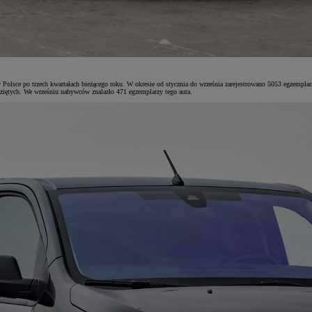
Polsce po trzech kwartałach bieżącego roku. W okresie od stycznia do września zarejestrowano 5053 egzem
ziętych. We wrześniu nabywców znalazło 471 egzemplarzy tego auta.