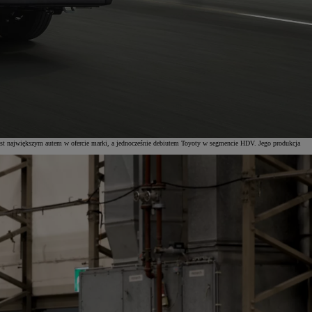
 największym autem w ofercie marki, a jednocześnie debiutem Toyoty w segmencie HDV. Jego produkcja