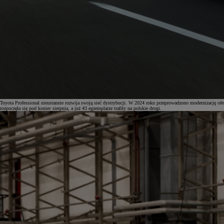
Toyota Professional nieustannie rozwija swoją sieć dystrybucji. W 2024 roku przeprowadzono modernizac
rozpoczęła się pod koniec sierpnia, a już 43 egzemplarze trafiły na polskie drogi.