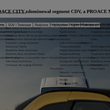
 PROACE CITY zdominował segment CDV, a PROACE 
wis i akcesoria
Kontakt
wis
Kluby dla dzieci i młodzieży
Ekobonus dla hybryd Toyoty
Oryginalne części i oleje
K
zne
SUV i Terenowe
Rodzinne
Hybrydowe Plug-in
Dostawcze
Services
Rezerwacja wizyty w serwisie
Toyota Kids
Oferta dla osób z niepełnospr
Oryginalne częś
ional
iższych rat Toyota Easy
Oferta serwisu mechanicznego
Toyota Juniors
Oryginalne olej
tandardowy
Specjalna oferta dla aut po gwarancji podstawowej
Konkurs Dream Car
Program Sprzedaży Hurt
standardowy
Oferta serwisu blacharsko-lakierniczego
Elektromobilność
Trade
Promocje i usługi sezonowe
Lider elektromobilności
Akcesoria
Gwarancje Toyoty
Napęd hybrydowy
Cennik opon let
Bezpłatne akcje serwisowe
Napęd hybrydowy typu plug-in
Cennik kół zimo
Globalna akcja serwisowa Takata
Napęd wodorowy
Oryginalne akce
zebiegów Toyoty
Pomoc drogowa w przypadku awarii lub kolizji
Napęd elektryczny na baterię
Opony i koła z
Informacje techniczne
Zasięg aut elektrycznych
Zabudowy samo
Innowacje dla wygody Klientów
Zalety posiadania aut elektrycznych
Zabezpieczenia 
Aktualności
Sklep Toyoty
Nowości i wydarzenia
Newsletter
Porady
Regulacje CAFE