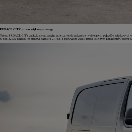
Od
105 300 zł
PROACE CITY z coraz większą przewagą
Corolla Hatchback
Toyota PROACE CITY znalazła się na drugim miejscu wśród najczęściej wybieranych pojazdów użytkowych w 
HYBRID
w nim 32,5% udziału, co stanowi wzrost o 2,1 p.p. i przewyższa wynik trzech kolejnych konkurentów razem w