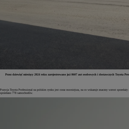
Przez dziewięć miesięcy 2024 roku zarejestrowano już 8607 aut osobowych i dostawczych Toyo
Od
81 900 zł
Pozycja Toyota Professional na polskim rynku jest coraz mocniejsza, na co wskazuje znaczny wzrost sprzeda
sprzedano 778 samochodów.
Yaris Cross
HYBRID