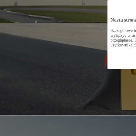
Nasza stron
Szczegółowe in
wyłączyć w ust
przeglądarce. 
użytkownika d