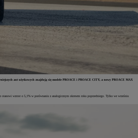
popularniejszych aut użytkowych znajdują się modele PROACE i PROACE CITY, a nowy PROACE MAX
, co stanowi wzrost o 5,1% w porównaniu z analogicznym okresem roku poprzedniego. Tylko we wrześniu