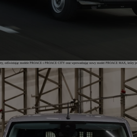
ję oferty, odświeżając modele PROACE i PROACE CITY oraz wprowadzając nowy model PROACE MAX, który jest