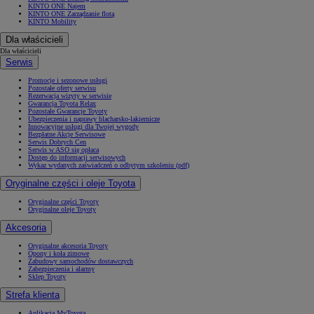
KINTO ONE Najem
KINTO ONE Zarządzanie flotą
KINTO Mobility
Dla właścicieli
Dla właścicieli
Serwis
Promocje i sezonowe usługi
Pozostałe oferty serwisu
Rezerwacja wizyty w serwisie
Gwarancja Toyota Relax
Pozostałe Gwarancje Toyoty
Ubezpieczenia i naprawy blacharsko-lakiernicze
Innowacyjne usługi dla Twojej wygody
Bezpłatne Akcje Serwisowe
Serwis Dobrych Cen
Serwis w ASO się opłaca
Dostęp do informacji serwisowych
Wykaz wydanych zaświadczeń o odbytym szkoleniu (pdf)
Oryginalne części i oleje Toyota
Oryginalne części Toyoty
Oryginalne oleje Toyoty
Akcesoria
Oryginalne akcesoria Toyoty
Opony i koła zimowe
Zabudowy samochodów dostawczych
Zabezpieczenia i alarmy
Sklep Toyoty
Strefa klienta
Aplikacja MyToyota