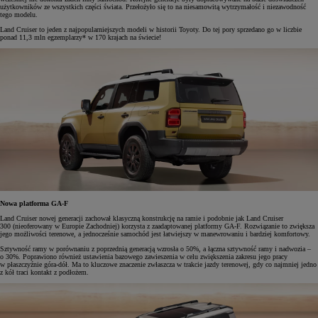
użytkowników ze wszystkich części świata. Przełożyło się to na niesamowitą wytrzymałość i niezawodność
tego modelu.
Land Cruiser to jeden z najpopularniejszych modeli w historii Toyoty. Do tej pory sprzedano go w liczbie
ponad 11,3 mln egzemplarzy* w 170 krajach na świecie!
Nowa platforma GA-F
Land Cruiser nowej generacji zachował klasyczną konstrukcję na ramie i podobnie jak Land Cruiser
300 (nieoferowany w Europie Zachodniej) korzysta z zaadaptowanej platformy GA-F. Rozwiązanie to zwiększa
jego możliwości terenowe, a jednocześnie samochód jest łatwiejszy w manewrowaniu i bardziej komfortowy.
Sztywność ramy w porównaniu z poprzednią generacją wzrosła o 50%, a łączna sztywność ramy i nadwozia –
o 30%. Poprawiono również ustawienia bazowego zawieszenia w celu zwiększenia zakresu jego pracy
w płaszczyźnie góra-dół. Ma to kluczowe znaczenie zwłaszcza w trakcie jazdy terenowej, gdy co najmniej jedno
z kół traci kontakt z podłożem.