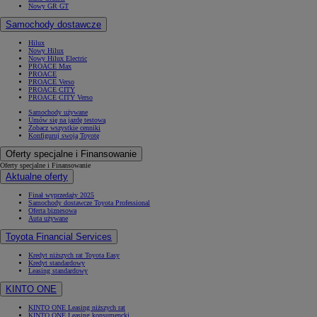
Nowy GR GT
Samochody dostawcze
Hilux
Nowy Hilux
Nowy Hilux Electric
PROACE Max
PROACE
PROACE Verso
PROACE CITY
PROACE CITY Verso
Samochody używane
Umów się na jazdę testową
Zobacz wszystkie cenniki
Konfiguruj swoją Toyotę
Oferty specjalne i Finansowanie
Oferty specjalne i Finansowanie
Aktualne oferty
Finał wyprzedaży 2025
Samochody dostawcze Toyota Professional
Oferta biznesowa
Auta używane
Toyota Financial Services
Kredyt niższych rat Toyota Easy
Kredyt standardowy
Leasing standardowy
KINTO ONE
KINTO ONE Leasing niższych rat
KINTO ONE Leasing konsumencki