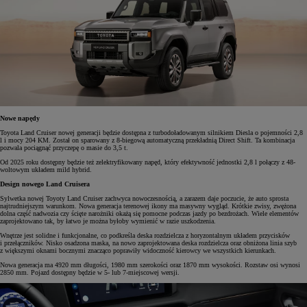
Nowe napędy
Toyota Land Cruiser nowej generacji będzie dostępna z turbodoładowanym silnikiem Diesla o pojemności 2,8
l i mocy 204 KM. Został on sparowany z 8-biegową automatyczną przekładnią Direct Shift. Ta kombinacja
pozwala pociągnąć przyczepę o masie do 3,5 t.
Od 2025 roku dostępny będzie też zelektryfikowany napęd, który efektywność jednostki 2,8 l połączy z 48-
woltowym układem mild hybrid.
Design nowego Land Cruisera
Sylwetka nowej Toyoty Land Cruiser zachwyca nowoczesnością, a zarazem daje poczucie, że auto sprosta
najtrudniejszym warunkom. Nowa generacja terenowej ikony ma masywny wygląd. Krótkie zwisy, zwężona
dolna część nadwozia czy ścięte narożniki okażą się pomocne podczas jazdy po bezdrożach. Wiele elementów
zaprojektowano tak, by łatwo je można byłoby wymienić w razie uszkodzenia.
Wnętrze jest solidne i funkcjonalne, co podkreśla deska rozdzielcza z horyzontalnym układem przycisków
i przełączników. Nisko osadzona maska, na nowo zaprojektowana deska rozdzielcza oraz obniżona linia szyb
z większymi oknami bocznymi znacząco poprawiły widoczność kierowcy we wszystkich kierunkach.
Nowa generacja ma 4920 mm długości, 1980 mm szerokości oraz 1870 mm wysokości. Rozstaw osi wynosi
2850 mm. Pojazd dostępny będzie w 5- lub 7-miejscowej wersji.