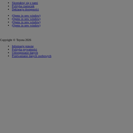
Skontaktuj się z nami
Polityka ciasteczek
Deklaracja dostępności
(Opens in new window)
(Opens in new window)
(Opens in new window)
(Opens in new window)
Copyright © Toyota 2026
Informacje prawne
Polityka prywatności
Udostępnianie danych
Przetwarzanie danych osobowych