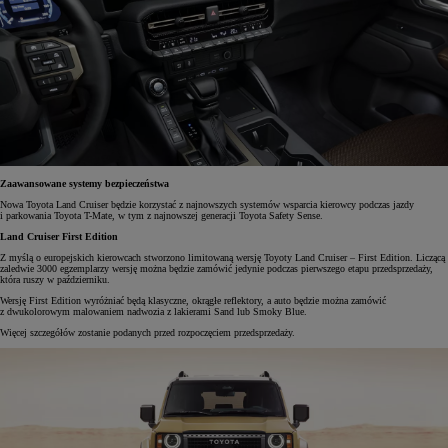
Zaawansowane systemy bezpieczeństwa
Nowa Toyota Land Cruiser będzie korzystać z najnowszych systemów wsparcia kierowcy podczas jazdy
i parkowania Toyota T-Mate, w tym z najnowszej generacji Toyota Safety Sense.
Land Cruiser First Edition
Z myślą o europejskich kierowcach stworzono limitowaną wersję Toyoty Land Cruiser – First Edition. Liczącą
zaledwie 3000 egzemplarzy wersję można będzie zamówić jedynie podczas pierwszego etapu przedsprzedaży,
która ruszy w październiku.
Wersję First Edition wyróżniać będą klasyczne, okrągłe reflektory, a auto będzie można zamówić
z dwukolorowym malowaniem nadwozia z lakierami Sand lub Smoky Blue.
Więcej szczegółów zostanie podanych przed rozpoczęciem przedsprzedaży.