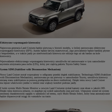
Elektryczne wspomaganie kierownicy
Najnowsza generacja Land Cruisera będzie pierwszą w historii modelu, w której zastosowano elektryczne
wspomaganie kierownicy (EPS). Autem będzie łatwiej manewrować, jego prowadzenie będzie bardziej płynne
i bezpośrednie, a w trakcie jazdy po nierównościach kierowca nie odczuje tego aż tak bardzo na kole
kierownicy.
Wprowadzenie elektrycznego wspomagania kierownicy umożliwiło też zastosowanie w tym samochodzie
asystenta utrzymania pasa ruchu (LTA), który jest częścią pakietu Toyota Safety Sense.
System SDM (Stabiliser with Disconnection Mechanism)
Nowy Land Cruiser został wyposażony w odłączany przedni drążek stabilizatora. Technologia SDM (Stabiliser
with Disconnection Mechanism), zastosowana po raz pierwszy w samochodzie Toyoty, umożliwia kierowcy
zmianę stanu stabilizatora za pomocą przełącznika na desce rozdzielczej. Dzięki temu nowy Land Cruiser
ma lepsze właściwości jezdne w terenie oraz większy komfort podczas jazdy.
Z kolei system Multi-Terrain Monitor w nowym Land Cruiserze zyskał kamery oraz ekran w jakości HD.
Dzięki temu kierowca zobaczy, co znajduje się wokół samochodu oraz pod nim. Ulepszony został też system
zmiennej charakterystyki napędu w zależności od terenu, czyli Multi-Terrain Select, który teraz automatycznie
będzie dopasowywał osiągi do warunków na trasie.