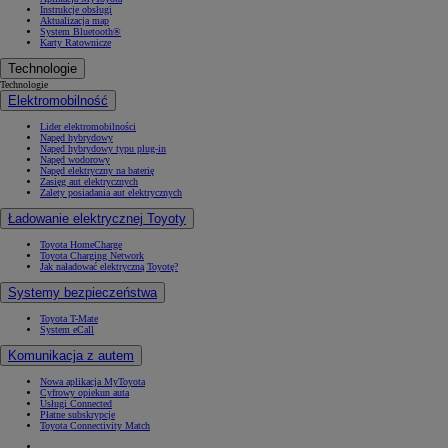
Instrukcje obsługi
Aktualizacja map
System Bluetooth®
Karty Ratownicze
Technologie
Technologie
Elektromobilność
Lider elektromobilności
Napęd hybrydowy
Napęd hybrydowy typu plug-in
Napęd wodorowy
Napęd elektryczny na baterię
Zasięg aut elektrycznych
Zalety posiadania aut elektrycznych
Ładowanie elektrycznej Toyoty
Toyota HomeCharge
Toyota Charging Network
Jak naładować elektryczną Toyotę?
Systemy bezpieczeństwa
Toyota T-Mate
System eCall
Komunikacja z autem
Nowa aplikacja MyToyota
Cyfrowy opiekun auta
Usługi Connected
Płatne subskrypcje
Toyota Connectivity Match