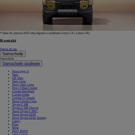
* Dane do czerwca 2023 roku (łącznie z modelami Lexus LX i Lexus GX).
Kontakt
Napisz do nas
Samochody
Samochody
Samochody osobowe
Nowe Aygo X
Yaris
GR Yaris
Yaris Cross
Nowy Yaris Cross
Nowy Urban Cruiser
Corolla Hatchback
Corolla Sedan
Corolla TS Kombi
Nowa Corolla Cross
Toyota C-HR
Toyota C-HR Plug-in
Nowa Toyota C-HR+
Nowa Toyota bZ4X
Nowa Toyota bZ4X Touring
Camry
Prius
Mirai
Nowy RAV4
Land Cruiser