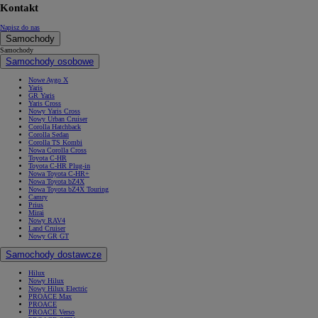
Kontakt
Napisz do nas
Samochody
Samochody
Samochody osobowe
Nowe Aygo X
Yaris
GR Yaris
Yaris Cross
Nowy Yaris Cross
Nowy Urban Cruiser
Corolla Hatchback
Corolla Sedan
Corolla TS Kombi
Nowa Corolla Cross
Toyota C-HR
Toyota C-HR Plug-in
Nowa Toyota C-HR+
Nowa Toyota bZ4X
Nowa Toyota bZ4X Touring
Camry
Prius
Mirai
Nowy RAV4
Land Cruiser
Nowy GR GT
Samochody dostawcze
Hilux
Nowy Hilux
Nowy Hilux Electric
PROACE Max
PROACE
PROACE Verso