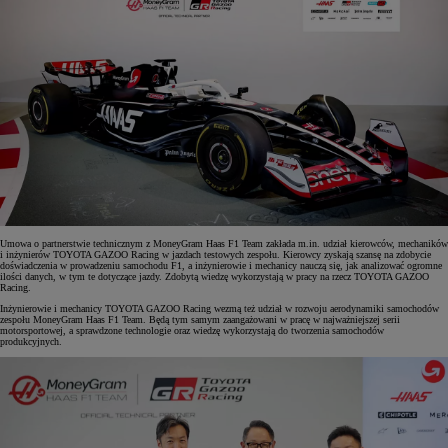
Umowa o partnerstwie technicznym z MoneyGram Haas F1 Team zakłada m.in. udział kierowców, mechaników
i inżynierów TOYOTA GAZOO Racing w jazdach testowych zespołu. Kierowcy zyskają szansę na zdobycie
doświadczenia w prowadzeniu samochodu F1, a inżynierowie i mechanicy nauczą się, jak analizować ogromne
ilości danych, w tym te dotyczące jazdy. Zdobytą wiedzę wykorzystają w pracy na rzecz TOYOTA GAZOO
Racing.
Inżynierowie i mechanicy TOYOTA GAZOO Racing wezmą też udział w rozwoju aerodynamiki samochodów
zespołu MoneyGram Haas F1 Team. Będą tym samym zaangażowani w pracę w najważniejszej serii
motorsportowej, a sprawdzone technologie oraz wiedzę wykorzystają do tworzenia samochodów
produkcyjnych.