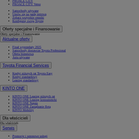
PROACE CITY
PROACE CITY Verso
Samochody używane
Umów się na jazdę testową
Zobacz wszystkie cenniki
Konfiguruj swoją Toyotę
Oferty specjalne i Finansowanie
Oferty specjalne i Finansowanie
Aktualne oferty
Finał wyprzedaży 2025
Samochody dostawcze Toyota Professional
Oferta biznesowa
Auta używane
Toyota Financial Services
Kredyt niższych rat Toyota Easy
Kredyt standardowy
Leasing standardowy
KINTO ONE
KINTO ONE Leasing niższych rat
KINTO ONE Leasing konsumencki
KINTO ONE Najem
KINTO ONE Zarządzanie flotą
KINTO Mobility
Dla właścicieli
Dla właścicieli
Serwis
Promocje i sezonowe usługi