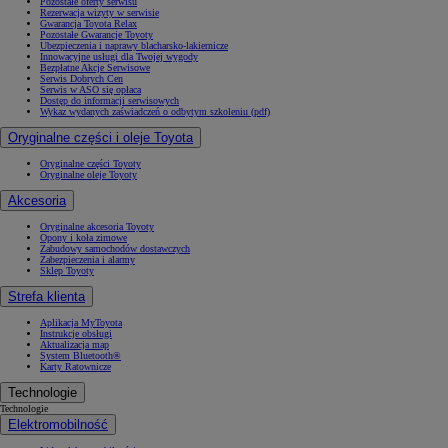
Pozostałe oferty serwisu
Rezerwacja wizyty w serwisie
Gwarancja Toyota Relax
Pozostałe Gwarancje Toyoty
Ubezpieczenia i naprawy blacharsko-lakiernicze
Innowacyjne usługi dla Twojej wygody
Bezpłatne Akcje Serwisowe
Serwis Dobrych Cen
Serwis w ASO się opłaca
Dostęp do informacji serwisowych
Wykaz wydanych zaświadczeń o odbytym szkoleniu (pdf)
Oryginalne części i oleje Toyota
Oryginalne części Toyoty
Oryginalne oleje Toyoty
Akcesoria
Oryginalne akcesoria Toyoty
Opony i koła zimowe
Zabudowy samochodów dostawczych
Zabezpieczenia i alarmy
Sklep Toyoty
Strefa klienta
Aplikacja MyToyota
Instrukcje obsługi
Aktualizacja map
System Bluetooth®
Karty Ratownicze
Technologie
Technologie
Elektromobilność