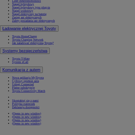
Lider elektromobilności
Napęd hybrydowy
Napęd hybrydowy typu plug-in
Napęd wodorowy
Napęd elektryczny na baterię
Zasięg aut elektrycznych
Zalety posiadania aut elektrycznych
Ładowanie elektrycznej Toyoty
Toyota HomeCharge
Toyota Charging Network
Jak naładować elektryczną Toyotę?
Systemy bezpieczeństwa
Toyota T-Mate
System eCall
Komunikacja z autem
Nowa aplikacja MyToyota
Cyfrowy opiekun auta
Usługi Connected
Płatne subskrypcje
Toyota Connectivity Match
Skontaktuj się z nami
Polityka ciasteczek
Deklaracja dostępności
(Opens in new window)
(Opens in new window)
(Opens in new window)
(Opens in new window)