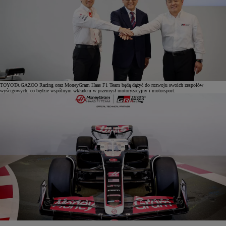
TOYOTA GAZOO Racing oraz MoneyGram Haas F1 Team będą dążyć do rozwoju swoich zespołów
wyścigowych, co będzie wspólnym wkładem w przemysł motoryzacyjny i motorsport.