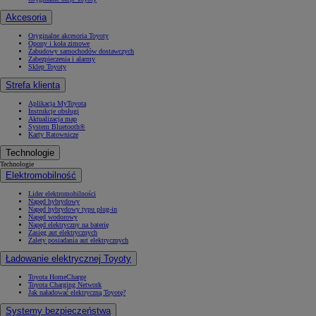
Akcesoria
Oryginalne akcesoria Toyoty
Opony i koła zimowe
Zabudowy samochodów dostawczych
Zabezpieczenia i alarmy
Sklep Toyoty
Strefa klienta
Aplikacja MyToyota
Instrukcje obsługi
Aktualizacja map
System Bluetooth®
Karty Ratownicze
Technologie
Technologie
Elektromobilność
Lider elektromobilności
Napęd hybrydowy
Napęd hybrydowy typu plug-in
Napęd wodorowy
Napęd elektryczny na baterię
Zasięg aut elektrycznych
Zalety posiadania aut elektrycznych
Ładowanie elektrycznej Toyoty
Toyota HomeCharge
Toyota Charging Network
Jak naładować elektryczną Toyotę?
Systemy bezpieczeństwa