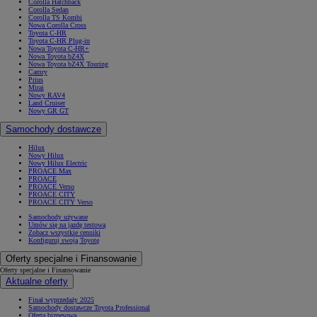
Corolla Hatchback
Corolla Sedan
Corolla TS Kombi
Nowa Corolla Cross
Toyota C-HR
Toyota C-HR Plug-in
Nowa Toyota C-HR+
Nowa Toyota bZ4X
Nowa Toyota bZ4X Touring
Camry
Prius
Mirai
Nowy RAV4
Land Cruiser
Nowy GR GT
Samochody dostawcze
Hilux
Nowy Hilux
Nowy Hilux Electric
PROACE Max
PROACE
PROACE Verso
PROACE CITY
PROACE CITY Verso
Samochody używane
Umów się na jazdę testową
Zobacz wszystkie cenniki
Konfiguruj swoją Toyotę
Oferty specjalne i Finansowanie
Oferty specjalne i Finansowanie
Aktualne oferty
Finał wyprzedaży 2025
Samochody dostawcze Toyota Professional
Oferta biznesowa