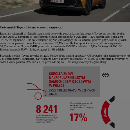
Sześć modeli Toyoty liderami w swoich segmentach
Rezultaty rejestracji w różnych segmentach ponownie potwierdzają silną pozycję Toyoty na polskim rynku.
Model Aygo X dominuje w klasie najmniejszych samochodów z wynikiem 1 826 egzemplarzy i udziałem
37,9%. W segmencie B na czele znajduje się Yaris posiadający 28,1% udziału, podczas gdy wśród miejskich
crossoverów prowadzi Yaris Cross z wynikiem 22,1%. Corolla króluje w klasie kompaktów z wynikiem
26,5%, natomiast Toyota C-HR przewodzi w segmencie C-SUV z udziałem 15,1%. W kategorii D-SUV
liderem pozostaje RAV4, który osiągnął 11,8% udziału.
Pozostałe modele Toyoty również osiągają bardzo dobre wyniki sprzedaży. Od początku roku zarejestrowano już
725 egzemplarzy Highlandera, największego SUV-a Toyoty dostępnego w Polsce. W segmencie D hybrydowy
sedan Camry posiada 11% udziału, co przekłada się na 1 998 zarejestrowanych egzemplarzy.