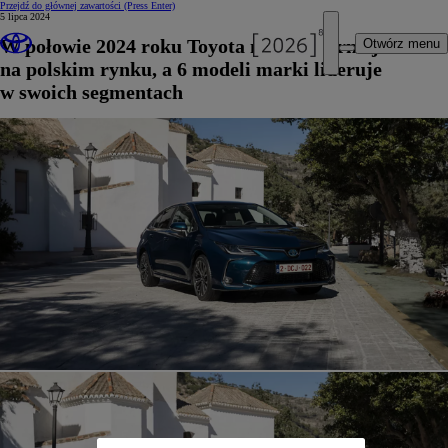
Przejdź do głównej zawartości
(Press Enter)
5 lipca 2024
W połowie 2024 roku Toyota najpopularniejsza
Otwórz menu
na polskim rynku, a 6 modeli marki lideruje
w swoich segmentach