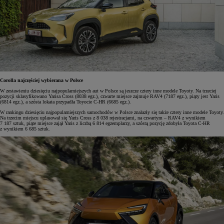
Corolla najczęściej wybierana w Polsce
W zestawieniu dziesięciu najpopularniejszych aut w Polsce są jeszcze cztery inne modele Toyoty. Na trzeciej
pozycji sklasyfikowano Yarisa Cross (8038 egz.), czwarte miejsce zajmuje RAV4 (7187 egz.), piąty jest Yaris
(6814 egz.), a szósta lokata przypadła Toyocie C-HR (6685 egz.).
W rankingu dziesięciu najpopularniejszych samochodów w Polsce znalazły się także cztery inne modele Toyoty.
Na trzecim miejscu uplasował się Yaris Cross z 8 038 rejestracjami, na czwartym – RAV4 z wynikiem
7 187 sztuk, piąte miejsce zajął Yaris z liczbą 6 814 egzemplarzy, a szóstą pozycję zdobyła Toyota C-HR
z wynikiem 6 685 sztuk.