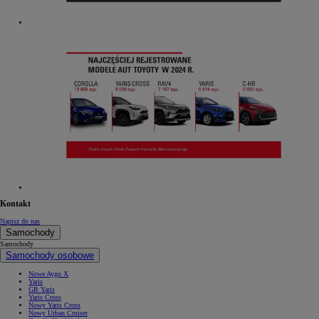
Kontakt
Napisz do nas
Samochody
Samochody
Samochody osobowe
Nowe Aygo X
Yaris
GR Yaris
Yaris Cross
Nowy Yaris Cross
Nowy Urban Cruiser