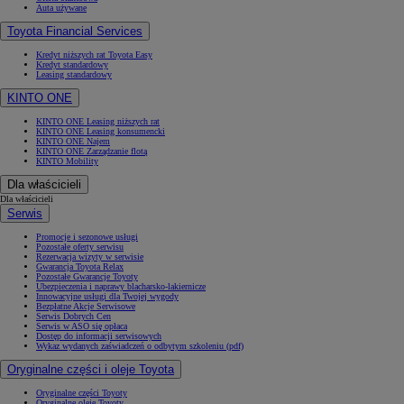
Auta używane
Toyota Financial Services
Kredyt niższych rat Toyota Easy
Kredyt standardowy
Leasing standardowy
KINTO ONE
KINTO ONE Leasing niższych rat
KINTO ONE Leasing konsumencki
KINTO ONE Najem
KINTO ONE Zarządzanie flotą
KINTO Mobility
Dla właścicieli
Dla właścicieli
Serwis
Promocje i sezonowe usługi
Pozostałe oferty serwisu
Rezerwacja wizyty w serwisie
Gwarancja Toyota Relax
Pozostałe Gwarancje Toyoty
Ubezpieczenia i naprawy blacharsko-lakiernicze
Innowacyjne usługi dla Twojej wygody
Bezpłatne Akcje Serwisowe
Serwis Dobrych Cen
Serwis w ASO się opłaca
Dostęp do informacji serwisowych
Wykaz wydanych zaświadczeń o odbytym szkoleniu (pdf)
Oryginalne części i oleje Toyota
Oryginalne części Toyoty
Oryginalne oleje Toyoty