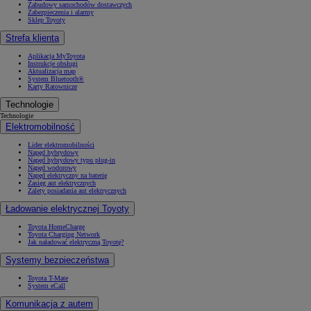
Zabudowy samochodów dostawczych
Zabezpieczenia i alarmy
Sklep Toyoty
Strefa klienta
Aplikacja MyToyota
Instrukcje obsługi
Aktualizacja map
System Bluetooth®
Karty Ratownicze
Technologie
Technologie
Elektromobilność
Lider elektromobilności
Napęd hybrydowy
Napęd hybrydowy typu plug-in
Napęd wodorowy
Napęd elektryczny na baterię
Zasięg aut elektrycznych
Zalety posiadania aut elektrycznych
Ładowanie elektrycznej Toyoty
Toyota HomeCharge
Toyota Charging Network
Jak naładować elektryczną Toyotę?
Systemy bezpieczeństwa
Toyota T-Mate
System eCall
Komunikacja z autem