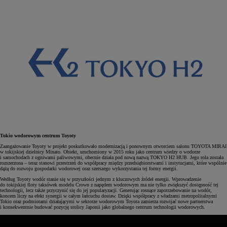
Tokio wodorowym centrum Toyoty
Zaangażowanie Toyoty w projekt poskutkowało modernizacją i ponownym otworciem salonu TOYOTA MIRAI
w tokijskiej dzielnicy Minato. Obiekt, uruchomiony w 2015 roku jako centrum wiedzy o wodorze
i samochodach z ogniwami paliwowymi, obecnie działa pod nową nazwą TOKYO H2 HUB. Jego rola została
rozszerzona – teraz stanowi przestrzeń do współpracy między przedsiębiorstwami i instytucjami, które wspólnie
dążą do rozwoju gospodarki wodorowej oraz szerszego wykorzystania tej formy energii.
Według Toyoty wodór stanie się w przyszłości jednym z kluczowych źródeł energii. Wprowadzenie
do tokijskiej floty taksówek modelu Crown z napędem wodorowym ma nie tylko zwiększyć dostępność tej
technologii, lecz także przyczynić się do jej popularyzacji. Generując rosnące zapotrzebowanie na wodór,
koncern liczy na efekt synergii w całym łańcuchu dostaw. Dzięki współpracy z władzami metropolitalnymi
Tokio oraz podmiotami działającymi w sektorze wodorowym Toyota zamierza rozwijać nowe partnerstwa
i konsekwentnie budować pozycję stolicy Japonii jako globalnego centrum technologii wodorowych.