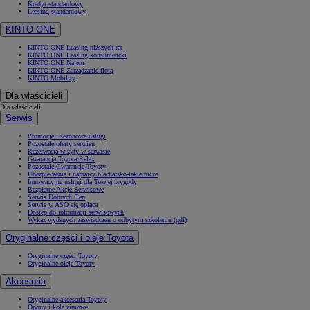
Kredyt standardowy
Leasing standardowy
KINTO ONE
KINTO ONE Leasing niższych rat
KINTO ONE Leasing konsumencki
KINTO ONE Najem
KINTO ONE Zarządzanie flotą
KINTO Mobility
Dla właścicieli
Dla właścicieli
Serwis
Promocje i sezonowe usługi
Pozostałe oferty serwisu
Rezerwacja wizyty w serwisie
Gwarancja Toyota Relax
Pozostałe Gwarancje Toyoty
Ubezpieczenia i naprawy blacharsko-lakiernicze
Innowacyjne usługi dla Twojej wygody
Bezpłatne Akcje Serwisowe
Serwis Dobrych Cen
Serwis w ASO się opłaca
Dostęp do informacji serwisowych
Wykaz wydanych zaświadczeń o odbytym szkoleniu (pdf)
Oryginalne części i oleje Toyota
Oryginalne części Toyoty
Oryginalne oleje Toyoty
Akcesoria
Oryginalne akcesoria Toyoty
Opony i koła zimowe