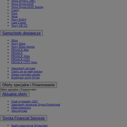
Nowa Toyota C-HR+
Nowa Toyota bZ4X
Nowa Toyota bZ4X Touring
Camry
Prius
Mirai
Nowy RAV4
Land Cruiser
Nowy GR GT
Samochody dostawcze
Hilux
Nowy Hilux
Nowy Hilux Electric
PROACE Max
PROACE
PROACE Verso
PROACE CITY
PROACE CITY Verso
Samochody używane
Umów się na jazdę testową
Zobacz wszystkie cenniki
Konfiguruj swoją Toyotę
Oferty specjalne i Finansowanie
Oferty specjalne i Finansowanie
Aktualne oferty
Finał wyprzedaży 2025
Samochody dostawcze Toyota Professional
Oferta biznesowa
Auta używane
Toyota Financial Services
Kredyt niższych rat Toyota Easy