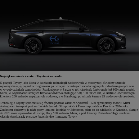
Największe miasta świata z Toyotami na wodór
O pozycji Toyoty jako lidera w dziedzinie technologii wodorowych w motoryzacji świadczy szerokie
wykorzystanie jej pojazdów z ogniwami paliwowymi w usługach car-sharingowych, ride-sharingowych oraz
w wypożyczalniach samochodów. Przykładowo w Paryżu w roli taksówek funkcjonuje już 600 sztuk modelu
Mirai, w Kopenhadze tamtejsza firma taksówkowa obsługuje flotę 100 takich aut, w Berlinie Uber udostępnił
klientom 200 sedanów napędzanych wodorem, a w Hamburgu po ulicach kursuje 25 wodorowych taksówek.
Technologia Toyoty sprawdziła się również podczas wielkich wydarzeń – 500 egzemplarzy modelu Mirai
obsługiwało transport podczas Letnich Igrzysk Olimpijskich i Paraolimpijskich w Paryżu w 2024 roku.
Zaufaniem obdarzyły ją także porty lotnicze: lotnisko w Edmonton, piąte co do wielkości w Kanadzie, planuje
do 2028 roku wprowadzić do swojej floty 100 sedanów Mirai, a port lotniczy Rotterdam/Haga uruchomił
właśnie eksploatację pierwszej bezemisyjnej limuzyny Toyoty.