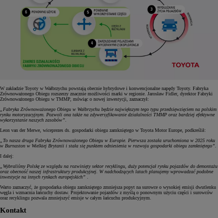
W zakładzie Toyoty w Wałbrzychu powstają obecnie hybrydowe i konwencjonalne napędy Toyoty. Fabryka
Zrównoważonego Obiegu rozszerzy znacznie możliwości marki w regionie. Jarosław Fidler, dyrektor Fabryki
Zrównoważonego Obiegu w TMMP, mówiąc o nowej inwestycji, zaznaczył:
„Fabryka Zrównoważonego Obiegu w Wałbrzychu będzie największym tego typu przedsięwzięciem na polskim
rynku motoryzacyjnym. Pozwoli ona także na zdywersyfikowanie działalności TMMP oraz bardziej efektywne
wykorzystanie naszych zasobów”.
Leon van der Merwe, wiceprezes ds. gospodarki obiegu zamkniętego w Toyota Motor Europe, podkreślił:
„To nasza druga Fabryka Zrównoważonego Obiegu w Europie. Pierwsza została uruchomiona w 2025 roku
w Burnaston w Wielkiej Brytanii i stała się punktem odniesienia w rozwoju gospodarki obiegu zamkniętego”.
I dalej:
„Wybraliśmy Polskę ze względu na rozwinięty sektor recyklingu, duży potencjał rynku pojazdów do demontażu
oraz obecność naszej infrastruktury produkcyjnej. W nadchodzących latach planujemy wprowadzać podobne
inwestycje na innych rynkach europejskich” .
Warto zaznaczyć, że gospodarka obiegu zamkniętego zmniejsza popyt na surowce o wysokiej emisji dwutlenku
węgla i wzmacnia łańcuchy dostaw. Projektowanie pojazdów z myślą o ponownym użyciu części i surowców
oraz recyklingu pozwala zmniejszyć emisje w całym łańcuchu produkcyjnym.
Kontakt