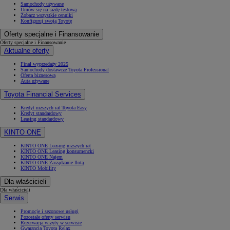
Samochody używane
Umów się na jazdę testową
Zobacz wszystkie cenniki
Konfiguruj swoją Toyotę
Oferty specjalne i Finansowanie
Oferty specjalne i Finansowanie
Aktualne oferty
Finał wyprzedaży 2025
Samochody dostawcze Toyota Professional
Oferta biznesowa
Auta używane
Toyota Financial Services
Kredyt niższych rat Toyota Easy
Kredyt standardowy
Leasing standardowy
KINTO ONE
KINTO ONE Leasing niższych rat
KINTO ONE Leasing konsumencki
KINTO ONE Najem
KINTO ONE Zarządzanie flotą
KINTO Mobility
Dla właścicieli
Dla właścicieli
Serwis
Promocje i sezonowe usługi
Pozostałe oferty serwisu
Rezerwacja wizyty w serwisie
Gwarancja Toyota Relax