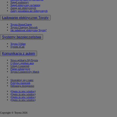
Napęd wodorowy
Napęd elektryczny na baterię
Zasięg aut elektrycznych
Zalety posiadania aut elektrycznych
Ładowanie elektrycznej Toyoty
Toyota HomeCharge
Toyota Charging Network
Jak naładować elektryczną Toyotę?
Systemy bezpieczeństwa
Toyota T-Mate
System eCall
Komunikacja z autem
Nowa aplikacja MyToyota
Cyfrowy opiekun auta
Usługi Connected
Płatne subskrypcje
Toyota Connectivity Match
Skontaktuj się z nami
Polityka ciasteczek
Deklaracja dostępności
(Opens in new window)
(Opens in new window)
(Opens in new window)
(Opens in new window)
Copyright © Toyota 2026