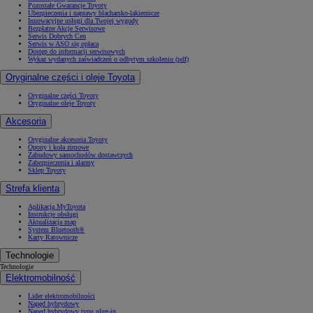
Pozostałe Gwarancje Toyoty
Ubezpieczenia i naprawy blacharsko-lakiernicze
Innowacyjne usługi dla Twojej wygody
Bezpłatne Akcje Serwisowe
Serwis Dobrych Cen
Serwis w ASO się opłaca
Dostęp do informacji serwisowych
Wykaz wydanych zaświadczeń o odbytym szkoleniu (pdf)
Oryginalne części i oleje Toyota
Oryginalne części Toyoty
Oryginalne oleje Toyoty
Akcesoria
Oryginalne akcesoria Toyoty
Opony i koła zimowe
Zabudowy samochodów dostawczych
Zabezpieczenia i alarmy
Sklep Toyoty
Strefa klienta
Aplikacja MyToyota
Instrukcje obsługi
Aktualizacja map
System Bluetooth®
Karty Ratownicze
Technologie
Technologie
Elektromobilność
Lider elektromobilności
Napęd hybrydowy
Napęd hybrydowy typu plug-in