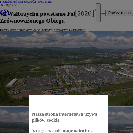
Przejdź do głównej zawartości
(Press Enter)
19 lutego 2026
W Wałbrzychu powstanie Fabryka
Otwórz menu
Zrównoważonego Obiegu
Rocznie będzie przetwarzać 20 tys. pojazdów wycofanych z eksploatacji
Nasza strona internetowa używa
plików cookie.
Szczegółowe informacje na ten temat