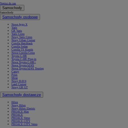
Napisz do nas
Samochody
Samochody
Samochody osobowe
Nowe Aygo X
Yaris
GR Yaris
Yaris Cross
Nowy Yaris Cross
Nowy Urban Cruiser
Corolla Hatchback
Corolla Sedan
Corolla TS Kombi
Nowa Corolla Cross
Toyota C-HR
Toyota C-HR Plug-in
Nowa Toyota C-HR+
Nowa Toyota bZ4X
Nowa Toyota bZ4X Touring
Camry
Prius
Mirai
Nowy RAV4
Land Cruiser
Nowy GR GT
Samochody dostawcze
Hilux
Nowy Hilux
Nowy Hilux Electric
PROACE Max
PROACE
PROACE Verso
PROACE CITY
PROACE CITY Verso