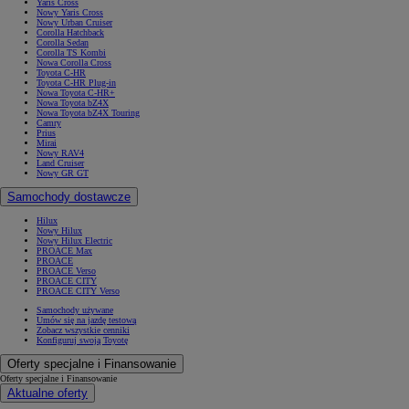
Yaris Cross
Nowy Yaris Cross
Nowy Urban Cruiser
Corolla Hatchback
Corolla Sedan
Corolla TS Kombi
Nowa Corolla Cross
Toyota C-HR
Toyota C-HR Plug-in
Nowa Toyota C-HR+
Nowa Toyota bZ4X
Nowa Toyota bZ4X Touring
Camry
Prius
Mirai
Nowy RAV4
Land Cruiser
Nowy GR GT
Samochody dostawcze
Hilux
Nowy Hilux
Nowy Hilux Electric
PROACE Max
PROACE
PROACE Verso
PROACE CITY
PROACE CITY Verso
Samochody używane
Umów się na jazdę testową
Zobacz wszystkie cenniki
Konfiguruj swoją Toyotę
Oferty specjalne i Finansowanie
Oferty specjalne i Finansowanie
Aktualne oferty