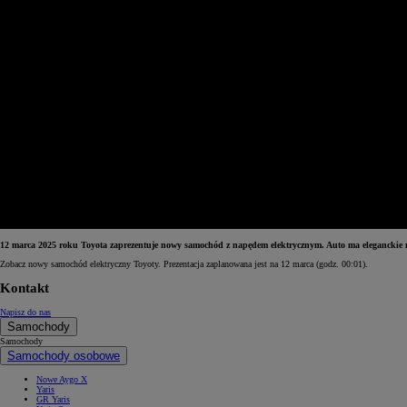
12 marca 2025 roku Toyota zaprezentuje nowy samochód z napędem elektrycznym. Auto ma eleganckie n
Zobacz nowy samochód elektryczny Toyoty. Prezentacja zaplanowana jest na 12 marca (godz. 00:01).
Od
81 900 zł
Kontakt
Yaris Cross
Napisz do nas
HYBRID
Samochody
Samochody
Samochody osobowe
Nowe Aygo X
Yaris
GR Yaris