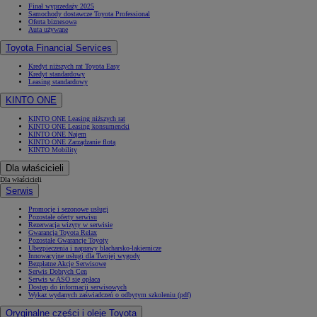
Finał wyprzedaży 2025
Samochody dostawcze Toyota Professional
Oferta biznesowa
Auta używane
Toyota Financial Services
Kredyt niższych rat Toyota Easy
Kredyt standardowy
Leasing standardowy
KINTO ONE
KINTO ONE Leasing niższych rat
KINTO ONE Leasing konsumencki
KINTO ONE Najem
KINTO ONE Zarządzanie flotą
KINTO Mobility
Dla właścicieli
Dla właścicieli
Serwis
Promocje i sezonowe usługi
Pozostałe oferty serwisu
Rezerwacja wizyty w serwisie
Gwarancja Toyota Relax
Pozostałe Gwarancje Toyoty
Ubezpieczenia i naprawy blacharsko-lakiernicze
Innowacyjne usługi dla Twojej wygody
Bezpłatne Akcje Serwisowe
Serwis Dobrych Cen
Serwis w ASO się opłaca
Dostęp do informacji serwisowych
Wykaz wydanych zaświadczeń o odbytym szkoleniu (pdf)
Oryginalne części i oleje Toyota