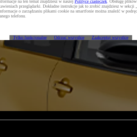
formacje na ten temat znajdziesz w naszej
Polityce ciasteczek
. Obsługę plików
awieniach przeglądarki. Dokładne instrukcje jak to zrobić znajdziesz w sekcj
Informacje o zarządzaniu plikami cookie na smartfonie można znaleźć w podrę
anego telefonu.
Tylko funkcjonalne
Odrzuć wszystkie
Zaakceptuj wszystkie