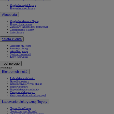
Oryginalne części Toyoty
Oryginalne oleje Toyoty
Akcesoria
Oryginalne akcesoria Toyoty
Opony i koła zimowe
Zabudowy samochodów dostawczych
Zabezpieczenia i alarmy
Sklep Toyoty
Strefa klienta
Aplikacja MyToyota
Instrukcje obsługi
Aktualizacja map
System Bluetooth®
Karty Ratownicze
Technologie
Technologie
Elektromobilność
Lider elektromobilności
Napęd hybrydowy
Napęd hybrydowy typu plug-in
Napęd wodorowy
Napęd elektryczny na baterię
Zasięg aut elektrycznych
Zalety posiadania aut elektrycznych
Ładowanie elektrycznej Toyoty
Toyota HomeCharge
Toyota Charging Network
Jak naładować elektryczną Toyotę?