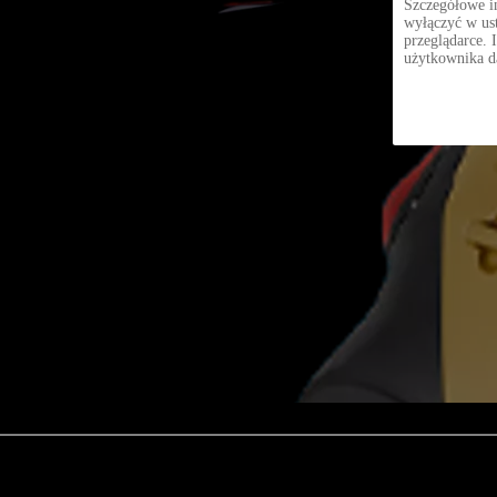
Szczegółowe in
wyłączyć w ust
przeglądarce. 
użytkownika d