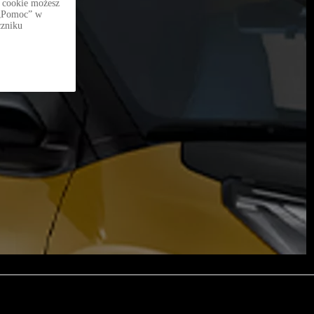
 cookie możesz
i „Pomoc” w
czniku