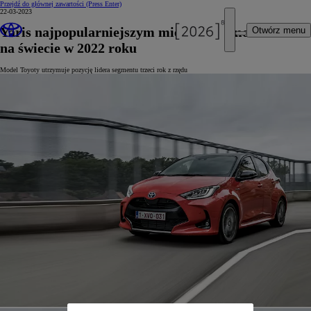
Przejdź do głównej zawartości
(Press Enter)
22-03-2023
Yaris najpopularniejszym miejskim samochodem
Otwórz menu
na świecie w 2022 roku
Model Toyoty utrzymuje pozycję lidera segmentu trzeci rok z rzędu