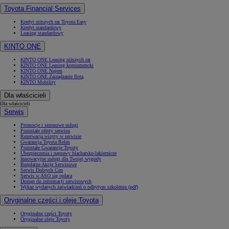
Toyota Financial Services
Kredyt niższych rat Toyota Easy
Kredyt standardowy
Leasing standardowy
KINTO ONE
KINTO ONE Leasing niższych rat
KINTO ONE Leasing konsumencki
KINTO ONE Najem
KINTO ONE Zarządzanie flotą
KINTO Mobility
Dla właścicieli
Dla właścicieli
Serwis
Promocje i sezonowe usługi
Pozostałe oferty serwisu
Rezerwacja wizyty w serwisie
Gwarancja Toyota Relax
Pozostałe Gwarancje Toyoty
Ubezpieczenia i naprawy blacharsko-lakiernicze
Innowacyjne usługi dla Twojej wygody
Bezpłatne Akcje Serwisowe
Serwis Dobrych Cen
Serwis w ASO się opłaca
Dostęp do informacji serwisowych
Wykaz wydanych zaświadczeń o odbytym szkoleniu (pdf)
Oryginalne części i oleje Toyota
Oryginalne części Toyoty
Oryginalne oleje Toyoty