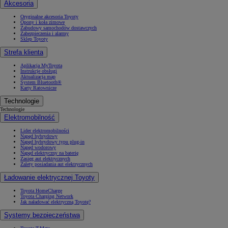
Akcesoria
Oryginalne akcesoria Toyoty
Opony i koła zimowe
Zabudowy samochodów dostawczych
Zabezpieczenia i alarmy
Sklep Toyoty
Strefa klienta
Aplikacja MyToyota
Instrukcje obsługi
Aktualizacja map
System Bluetooth®
Karty Ratownicze
Technologie
Technologie
Elektromobilność
Lider elektromobilności
Napęd hybrydowy
Napęd hybrydowy typu plug-in
Napęd wodorowy
Napęd elektryczny na baterię
Zasięg aut elektrycznych
Zalety posiadania aut elektrycznych
Ładowanie elektrycznej Toyoty
Toyota HomeCharge
Toyota Charging Network
Jak naładować elektryczną Toyotę?
Systemy bezpieczeństwa