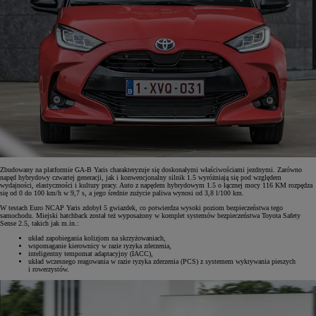
Zbudowany na platformie GA-B Yaris charakteryzuje się doskonałymi właściwościami jezdnymi. Zarówno
napęd hybrydowy czwartej generacji, jak i konwencjonalny silnik 1.5 wyróżniają się pod względem
wydajności, elastyczności i kultury pracy. Auto z napędem hybrydowym 1.5 o łącznej mocy 116 KM rozpędza
się od 0 do 100 km/h w 9,7 s, a jego średnie zużycie paliwa wynosi od 3,8 l/100 km.
W testach Euro NCAP Yaris zdobył 5 gwiazdek, co potwierdza wysoki poziom bezpieczeństwa tego
samochodu. Miejski hatchback został też wyposażony w komplet systemów bezpieczeństwa Toyota Safety
Sense 2.5, takich jak m.in.:
układ zapobiegania kolizjom na skrzyżowaniach,
wspomaganie kierownicy w razie ryzyka zderzenia,
inteligentny tempomat adaptacyjny (IACC),
układ wczesnego reagowania w razie ryzyka zderzenia (PCS) z systemem wykrywania pieszych
i rowerzystów.