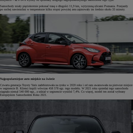
Samochody miały pięciokrotnie pokonać trasę o długości 11,9 km, wytyczoną ulicami Poznania. Przejazdy
po suchej nawierzchni w temperaturze kilku stopni powyżej zera zajmowały im średnio około 33 minuty.
Najpopularniejsze auto miejskie na świecie
Czwarta generacja Toyoty Yaris zadebiutowała na rynku w 2020 roku i od razu awansowała na pierwsze miejsce
w segmencie B. Klienci kupili wówczas 458 578 egz. tego modelu. W 2021 roku sprzedaż tego samochodu
sięgnęła niemal 540 000 egz., a udział w segmencie wyniósł 7,4%. Co więcej, model ten został wybrany
Europejskim Samochodem Roku 2021.