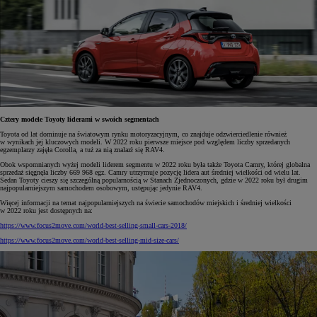
Cztery modele Toyoty liderami w swoich segmentach
Toyota od lat dominuje na światowym rynku motoryzacyjnym, co znajduje odzwierciedlenie również
w wynikach jej kluczowych modeli. W 2022 roku pierwsze miejsce pod względem liczby sprzedanych
egzemplarzy zajęła Corolla, a tuż za nią znalazł się RAV4.
Obok wspomnianych wyżej modeli liderem segmentu w 2022 roku była także Toyota Camry, której globalna
sprzedaż sięgnęła liczby 669 968 egz. Camry utrzymuje pozycję lidera aut średniej wielkości od wielu lat.
Sedan Toyoty cieszy się szczególną popularnością w Stanach Zjednoczonych, gdzie w 2022 roku był drugim
najpopularniejszym samochodem osobowym, ustępując jedynie RAV4.
Więcej informacji na temat najpopularniejszych na świecie samochodów miejskich i średniej wielkości
w 2022 roku jest dostępnych na:
https://www.focus2move.com/world-best-selling-small-cars-2018/
https://www.focus2move.com/world-best-selling-mid-size-cars/