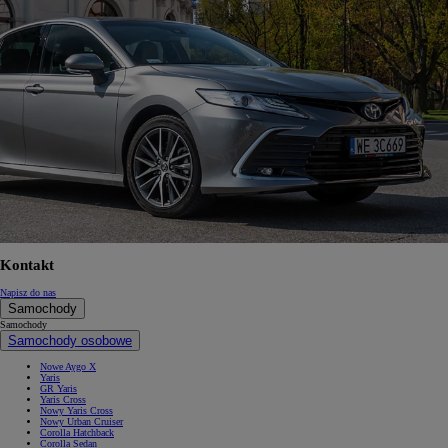
Kontakt
Napisz do nas
Samochody
Samochody
Samochody osobowe
Nowe Aygo X
Yaris
GR Yaris
Yaris Cross
Nowy Yaris Cross
Nowy Urban Cruiser
Corolla Hatchback
Corolla Sedan