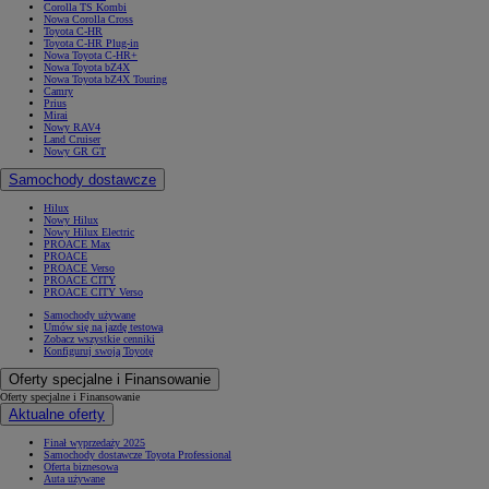
Corolla TS Kombi
Nowa Corolla Cross
Toyota C-HR
Toyota C-HR Plug-in
Nowa Toyota C-HR+
Nowa Toyota bZ4X
Nowa Toyota bZ4X Touring
Camry
Prius
Mirai
Nowy RAV4
Land Cruiser
Nowy GR GT
Samochody dostawcze
Hilux
Nowy Hilux
Nowy Hilux Electric
PROACE Max
PROACE
PROACE Verso
PROACE CITY
PROACE CITY Verso
Samochody używane
Umów się na jazdę testową
Zobacz wszystkie cenniki
Konfiguruj swoją Toyotę
Oferty specjalne i Finansowanie
Oferty specjalne i Finansowanie
Aktualne oferty
Finał wyprzedaży 2025
Samochody dostawcze Toyota Professional
Oferta biznesowa
Auta używane