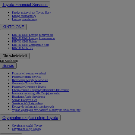
Toyota Financial Services
Kredyt niższych rat Toyota Easy
Kredyt standardowy
Leasing standardowy
KINTO ONE
KINTO ONE Leasing niższych rat
KINTO ONE Leasing konsumencki
KINTO ONE Najem
KINTO ONE Zarządzanie flotą
KINTO Mobility
Dla właścicieli
Dla właścicieli
Serwis
Promocje i sezonowe usługi
Pozostałe oferty serwisu
Rezerwacja wizyty w serwisie
Gwarancja Toyota Relax
Pozostałe Gwarancje Toyoty
Ubezpieczenia i naprawy blacharsko-lakiernicze
Innowacyjne usługi dla Twojej wygody
Bezpłatne Akcje Serwisowe
Serwis Dobrych Cen
Serwis w ASO się opłaca
Dostęp do informacji serwisowych
Wykaz wydanych zaświadczeń o odbytym szkoleniu (pdf)
Oryginalne części i oleje Toyota
Oryginalne części Toyoty
Oryginalne oleje Toyoty