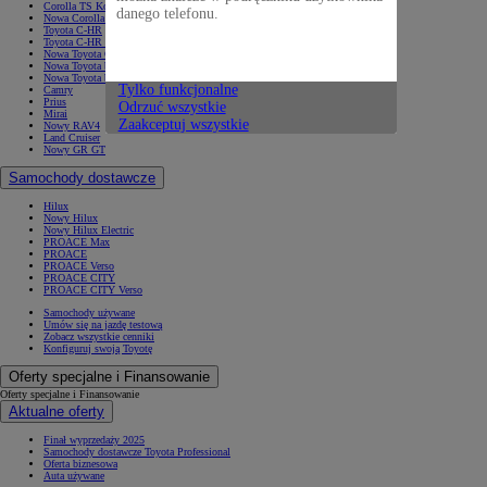
Corolla TS Kombi
danego telefonu.
Nowa Corolla Cross
Toyota C-HR
Toyota C-HR Plug-in
Nowa Toyota C-HR+
Nowa Toyota bZ4X
Nowa Toyota bZ4X Touring
Tylko funkcjonalne
Camry
Prius
Odrzuć wszystkie
Mirai
Zaakceptuj wszystkie
Nowy RAV4
Land Cruiser
Nowy GR GT
Samochody dostawcze
Hilux
Nowy Hilux
Nowy Hilux Electric
PROACE Max
PROACE
PROACE Verso
PROACE CITY
PROACE CITY Verso
Samochody używane
Umów się na jazdę testową
Zobacz wszystkie cenniki
Konfiguruj swoją Toyotę
Oferty specjalne i Finansowanie
Oferty specjalne i Finansowanie
Aktualne oferty
Finał wyprzedaży 2025
Samochody dostawcze Toyota Professional
Oferta biznesowa
Auta używane