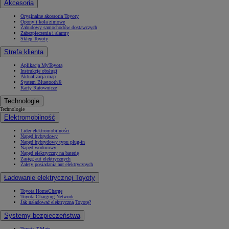
Akcesoria
Oryginalne akcesoria Toyoty
Opony i koła zimowe
Zabudowy samochodów dostawczych
Zabezpieczenia i alarmy
Sklep Toyoty
Strefa klienta
Aplikacja MyToyota
Instrukcje obsługi
Aktualizacja map
System Bluetooth®
Karty Ratownicze
Technologie
Technologie
Elektromobilność
Lider elektromobilności
Napęd hybrydowy
Napęd hybrydowy typu plug-in
Napęd wodorowy
Napęd elektryczny na baterię
Zasięg aut elektrycznych
Zalety posiadania aut elektrycznych
Ładowanie elektrycznej Toyoty
Toyota HomeCharge
Toyota Charging Network
Jak naładować elektryczną Toyotę?
Systemy bezpieczeństwa
Toyota T-Mate