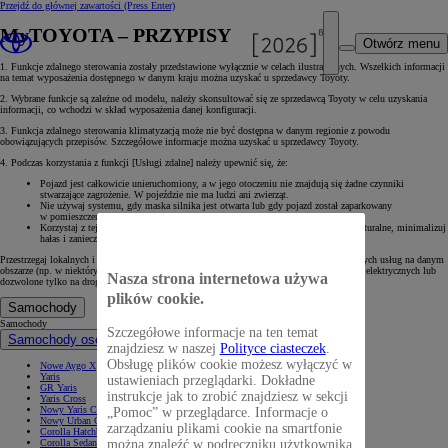
Przejdź do głównej zawartości
(Press Enter)
MyTOYOTA – PRZYPISY
Otwórz menu
1. Funkcje zdalnego sterowania zostały przedstawione wyłącznie w celach ilustracyjnych. Wszelkich informacji
na temat wyposażenia dostępnego w danym kraju można uzyskać u sprzedawcy Toyoty.
2. Wybrane funkcje są zależne od modelu, należy skonsultować się ze sprzedawcą Toyoty w celu uzyskania
informacji, co wchodzi w skład wyposażenia danej konfiguracji.
3. Funkcja zdalnego sterowania klimatyzacją może nie być dostępna w danym regionie z powodu
obowiązujących przepisów. Szczegółowe informacje można uzyskać u sprzedawcy Toyoty.
4. Podczas korzystania z funkcji [Usługi zdalne] należy upewnić się, że:
Pojazd jest całkowicie unieruchomiony, a w jego otoczeniu nie znajdują się żadne czynniki
stwarzające zagrożenie. W pojeździe nie ma ludzi ani zwierząt.
Nie używaj systemu, gdy maska silnika jest otwarta lub gdy pojazd został zaparkowany
w pomieszczeniu bez wentylacji.
Korzystaj z tej funkcji tylko wtedy, gdy jest to niezbędne. Szanuj środowisko naturalne, minimalizuj
hałas i zanieczyszczenie powietrza.
Przestrzegaj lokalnych i krajowych przepisów, które mogą ograniczać korzystanie z wybranych usług na danym
obszarze (np. w niektórych regionach pewne usługi mogą być zarezerwowane dla pojazdów elektrycznych lub
Nasza strona internetowa używa
dozwolone tylko na drogach prywatnych).
plików cookie.
Samochody
Samochody
Szczegółowe informacje na ten temat
Samochody osobowe
znajdziesz w naszej
Polityce ciasteczek
.
Obsługę plików cookie możesz wyłączyć w
Nowe Aygo X
Yaris
ustawieniach przeglądarki. Dokładne
GR Yaris
instrukcje jak to zrobić znajdziesz w sekcji
Yaris Cross
Nowy Yaris Cross
„Pomoc” w przeglądarce. Informacje o
Nowy Urban Cruiser
zarządzaniu plikami cookie na smartfonie
Corolla Hatchback
Corolla Sedan
można znaleźć w podręczniku użytkownika