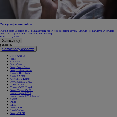
Zarządzaj autem online
Twoja Strona Osobista da Ci pełną kontrolę nad Twoim modelem Toyoty. Umawiaj się na wizytę w serwisie,
aktualizuj mapy systemu nawigacji i wiele więcej.
Dowiedz się więcej
Samochody
Samochody
Samochody osobowe
Nowe Aygo X
Yaris
GR Yaris
Yaris Cross
Nowy Yaris Cross
Nowy Urban Cruiser
Corolla Hatchback
Corolla Sedan
Corolla TS Kombi
Nowa Corolla Cross
Toyota C-HR
Toyota C-HR Plug-in
Nowa Toyota C-HR+
Nowa Toyota bZ4X
Nowa Toyota bZ4X Touring
Camry
Prius
Mirai
Nowy RAV4
Land Cruiser
Nowy GR GT