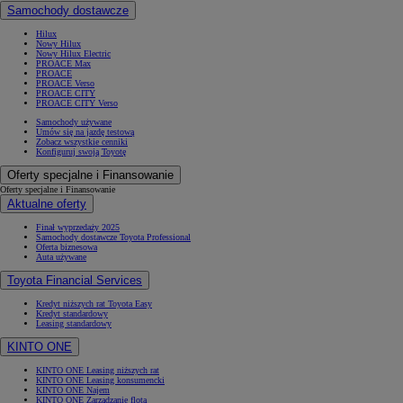
Samochody dostawcze
Hilux
Nowy Hilux
Nowy Hilux Electric
PROACE Max
PROACE
PROACE Verso
PROACE CITY
PROACE CITY Verso
Samochody używane
Umów się na jazdę testową
Zobacz wszystkie cenniki
Konfiguruj swoją Toyotę
Oferty specjalne i Finansowanie
Oferty specjalne i Finansowanie
Aktualne oferty
Finał wyprzedaży 2025
Samochody dostawcze Toyota Professional
Oferta biznesowa
Auta używane
Toyota Financial Services
Kredyt niższych rat Toyota Easy
Kredyt standardowy
Leasing standardowy
KINTO ONE
KINTO ONE Leasing niższych rat
KINTO ONE Leasing konsumencki
KINTO ONE Najem
KINTO ONE Zarządzanie flotą