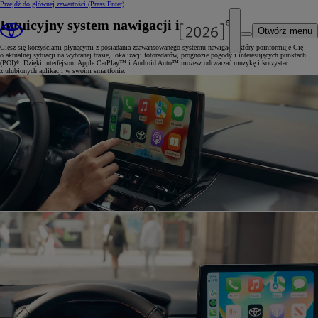
Przejdź do głównej zawartości
(Press Enter)
Intuicyjny system nawigacji i rozrywki
Otwórz menu
Ciesz się korzyściami płynącymi z posiadania zaawansowanego systemu nawigacji, który poinformuje Cię
o aktualnej sytuacji na wybranej trasie, lokalizacji fotoradarów, prognozie pogody i interesujących punktach
(POI)*. Dzięki interfejsom Apple CarPlay™ i Android Auto™ możesz odtwarzać muzykę i korzystać
z ulubionych aplikacji w swoim smartfonie.