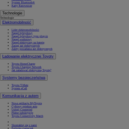
System Bluetooth®
Karty Ratownicze
Technologie
Technologie
Elektromobilność
Lider elektromobilności
Napęd hybrydowy
Napęd hybrydowy typu plug-in
Napęd wodorowy
Napęd elektryczny na baterię
Zasięg aut elektrycznych
Zalety posiadania aut elektrycznych
Ładowanie elektrycznej Toyoty
Toyota HomeCharge
Toyota Charging Network
Jak naładować elektryczną Toyotę?
Systemy bezpieczeństwa
Toyota T-Mate
System eCall
Komunikacja z autem
Nowa aplikacja MyToyota
Cyfrowy opiekun auta
Usługi Connected
Płatne subskrypcje
Toyota Connectivity Match
Skontaktuj się z nami
Polityka ciasteczek