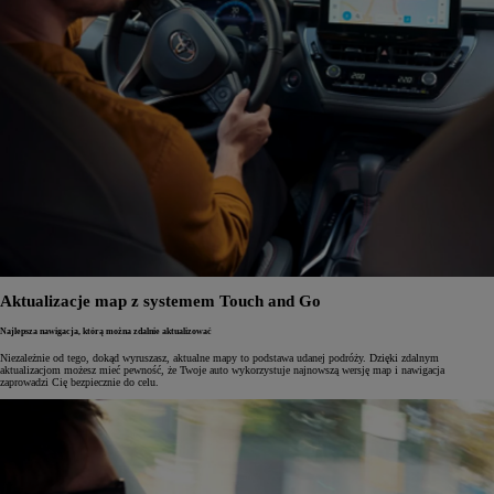
Aktualizacje map z systemem Touch and Go
Najlepsza nawigacja, którą można zdalnie aktualizować
Niezależnie od tego, dokąd wyruszasz, aktualne mapy to podstawa udanej podróży. Dzięki zdalnym
aktualizacjom możesz mieć pewność, że Twoje auto wykorzystuje najnowszą wersję map i nawigacja
zaprowadzi Cię bezpiecznie do celu.