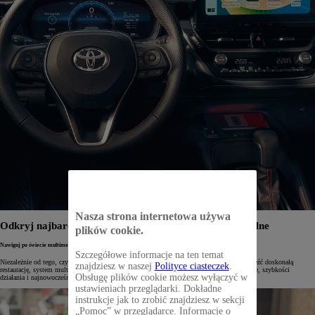
Nasza strona internetowa używa
Odkryj najbardziej zaawansowane systemy multimedialne
plików cookie.
Nawiguj po świecie multimediów
Szczegółowe informacje na ten temat
Niezależnie od tego, czy podłączasz smartfon do auta, czy korzystasz z nawigacji, aby znaleźć doskonałą
znajdziesz w naszej
Polityce ciasteczek
.
restaurację, system multimedialny Toyoty pozwoli Ci na więcej dzięki intuicyjnej obsłudze, szybkości
Obsługę plików cookie możesz wyłączyć w
działania i najnowocześniejszym funkcjonalnościom.
ustawieniach przeglądarki. Dokładne
instrukcje jak to zrobić znajdziesz w sekcji
„Pomoc” w przeglądarce. Informacje o