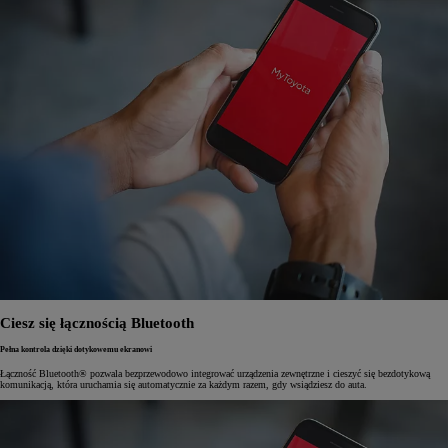
Ciesz się łącznością Bluetooth
Pełna kontrola dzięki dotykowemu ekranowi
Łączność Bluetooth® pozwala bezprzewodowo integrować urządzenia zewnętrzne i cieszyć się bezdotykową
komunikacją, która uruchamia się automatycznie za każdym razem, gdy wsiądziesz do auta.