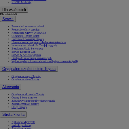
KINTO Mobility
Dla właścicieli
Dla właścicieli
Serwis
Promocje i sezonowe usługi
Pozostałe oferty serwisu
Rezerwacja wizyty w serwisie
Gwarancja Toyota Relax
Pozostałe Gwarancje Toyoty
Ubezpieczenia i naprawy blacharsko-lakiernicze
Innowacyjne usługi dla Twojej wygody
Bezpłatne Akcje Serwisowe
Serwis Dobrych Cen
Serwis w ASO się opłaca
Dostęp do informacji serwisowych
Wykaz wydanych zaświadczeń o odbytym szkoleniu (pdf)
Oryginalne części i oleje Toyota
Oryginalne części Toyoty
Oryginalne oleje Toyoty
Akcesoria
Oryginalne akcesoria Toyoty
Opony i koła zimowe
Zabudowy samochodów dostawczych
Zabezpieczenia i alarmy
Sklep Toyoty
Strefa klienta
Aplikacja MyToyota
Instrukcje obsługi
Aktualizacja map