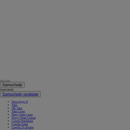
Samochody
Samochody
Samochody osobowe
Nowe Aygo X
Yaris
GR Yaris
Yaris Cross
Nowy Yaris Cross
Nowy Urban Cruiser
Corolla Hatchback
Corolla Sedan
Corolla TS Kombi