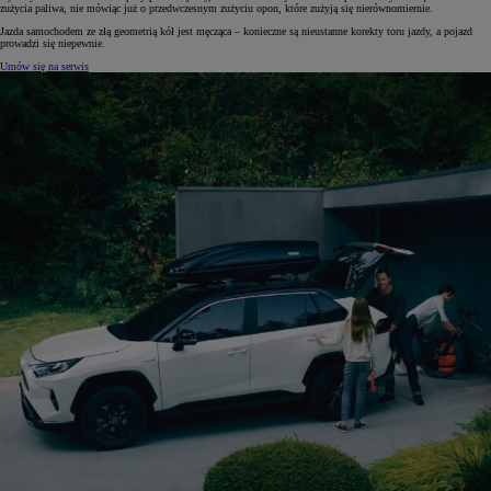
zużycia paliwa, nie mówiąc już o przedwczesnym zużyciu opon, które zużyją się nierównomiernie.
Jazda samochodem ze złą geometrią kół jest męcząca – konieczne są nieustanne korekty toru jazdy, a pojazd
prowadzi się niepewnie.
Umów się na serwis