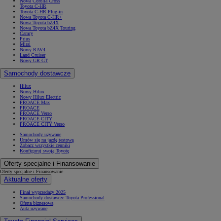
Nowa Corolla Cross
Toyota C-HR
Toyota C-HR Plug-in
Nowa Toyota C-HR+
Nowa Toyota bZ4X
Nowa Toyota bZ4X Touring
Camry
Prius
Mirai
Nowy RAV4
Land Cruiser
Nowy GR GT
Samochody dostawcze
Hilux
Nowy Hilux
Nowy Hilux Electric
PROACE Max
PROACE
PROACE Verso
PROACE CITY
PROACE CITY Verso
Samochody używane
Umów się na jazdę testową
Zobacz wszystkie cenniki
Konfiguruj swoją Toyotę
Oferty specjalne i Finansowanie
Oferty specjalne i Finansowanie
Aktualne oferty
Finał wyprzedaży 2025
Samochody dostawcze Toyota Professional
Oferta biznesowa
Auta używane