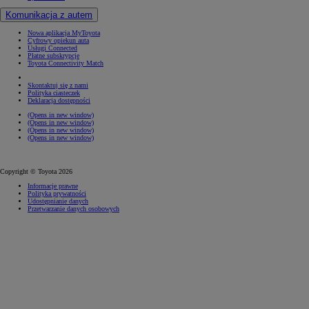
Komunikacja z autem
Nowa aplikacja MyToyota
Cyfrowy opiekun auta
Usługi Connected
Płatne subskrypcje
Toyota Connectivity Match
Skontaktuj się z nami
Polityka ciasteczek
Deklaracja dostępności
(Opens in new window)
(Opens in new window)
(Opens in new window)
(Opens in new window)
Copyright © Toyota 2026
Informacje prawne
Polityka prywatności
Udostępnianie danych
Przetwarzanie danych osobowych