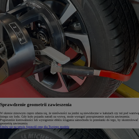
Sprawdzenie geometrii zawieszenia
W okresie zimowym często zdarza się, że nierówności na jezdni są niewidoczne w kałużach czy też pod warstwą
śniegu czy lodu. Gdy koło pojazdu natrafi na wyrwę, może wystąpić przyspieszenie zużycia zawieszenia.
Pogorszenie kierowalności lub wystąpienie efektu ściągania samochodu to przesłanki do tego, by skontrolować
geometrię zawieszenia.
Umów się na serwis
Sprawdź cenę dla Twojego modelu