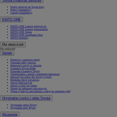
Toyota Financial Services
Kredyt niższych rat Toyota Easy
Kredyt standardowy
Leasing standardowy
KINTO ONE
KINTO ONE Leasing niższych rat
KINTO ONE Leasing konsumencki
KINTO ONE Najem
KINTO ONE Zarządzanie flotą
KINTO Mobility
Dla właścicieli
Dla właścicieli
Serwis
Promocje i sezonowe usługi
Pozostałe oferty serwisu
Rezerwacja wizyty w serwisie
Gwarancja Toyota Relax
Pozostałe Gwarancje Toyoty
Ubezpieczenia i naprawy blacharsko-lakiernicze
Innowacyjne usługi dla Twojej wygody
Bezpłatne Akcje Serwisowe
Serwis Dobrych Cen
Serwis w ASO się opłaca
Dostęp do informacji serwisowych
Wykaz wydanych zaświadczeń o odbytym szkoleniu (pdf)
Oryginalne części i oleje Toyota
Oryginalne części Toyoty
Oryginalne oleje Toyoty
Akcesoria