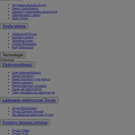
Oryginalne akcesoria Toyoty
Opony i koła zimowe
Zabudowy samochodów dostawczych
Zabezpieczenia i alarmy
Sklep Toyoty
Strefa klienta
Aplikacja MyToyota
Instrukcje obsługi
Aktualizacja map
System Bluetooth®
Karty Ratownicze
Technologie
Technologie
Elektromobilność
Lider elektromobilności
Napęd hybrydowy
Napęd hybrydowy typu plug-in
Napęd wodorowy
Napęd elektryczny na baterię
Zasięg aut elektrycznych
Zalety posiadania aut elektrycznych
Ładowanie elektrycznej Toyoty
Toyota HomeCharge
Toyota Charging Network
Jak naładować elektryczną Toyotę?
Systemy bezpieczeństwa
Toyota T-Mate
System eCall