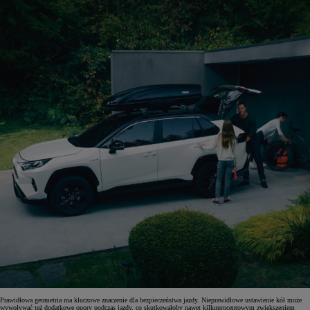
Prawidłowa geometria ma kluczowe znaczenie dla bezpieczeństwa jazdy. Nieprawidłowe ustawienie kół może
wywoływać też dodatkowe opory podczas jazdy, co skutkowałoby nawet kilkuprocentowym zwiększeniem