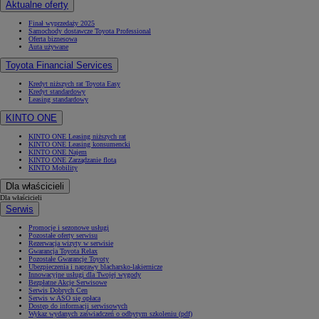
Aktualne oferty
Finał wyprzedaży 2025
Samochody dostawcze Toyota Professional
Oferta biznesowa
Auta używane
Toyota Financial Services
Kredyt niższych rat Toyota Easy
Kredyt standardowy
Leasing standardowy
KINTO ONE
KINTO ONE Leasing niższych rat
KINTO ONE Leasing konsumencki
KINTO ONE Najem
KINTO ONE Zarządzanie flotą
KINTO Mobility
Dla właścicieli
Dla właścicieli
Serwis
Promocje i sezonowe usługi
Pozostałe oferty serwisu
Rezerwacja wizyty w serwisie
Gwarancja Toyota Relax
Pozostałe Gwarancje Toyoty
Ubezpieczenia i naprawy blacharsko-lakiernicze
Innowacyjne usługi dla Twojej wygody
Bezpłatne Akcje Serwisowe
Serwis Dobrych Cen
Serwis w ASO się opłaca
Dostęp do informacji serwisowych
Wykaz wydanych zaświadczeń o odbytym szkoleniu (pdf)