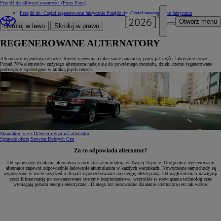
Przejdź do głównej zawartości
(Press Enter)
Przejdź do: Części regenerowane fabrycznie
Przejdź do: Części regenerowane fabrycznie
Otwórz menu
Skroluj w lewo
Skroluj w prawo
REGENEROWANE ALTERNATORY
Alternatory regenerowane przez Toyotę zapewniają takie same parametry pracy jak części fabrycznie nowe.
Ponad 70% elementów zużytego alternatora nadaje się do powtórnego montażu, dzięki czemu regenerowane
podzespoły są dostępne w atrakcyjnych cenach.
Skontaktuj się z Dilerem i wymień alternator
Sprawdź ofertę Serwisu Dobrych Cen
Za co odpowiada alternator?
Od sprawnego działania alternatora zależy stan akumulatora w Twojej Toyocie. Oryginalny regenerowany
alternator zapewni odpowiednie ładowanie akumulatora w każdych warunkach. Nowoczesne samochody są
wyposażone w wiele urządzeń o dużym zapotrzebowaniu na energię elektryczną. Od nagłośnienia i nawigacji
przez klimatyzację po zaawansowane systemy bezpieczeństwa, wszystkie te rozwiązania technologiczne
wymagają poboru energii elektrycznej. Dlatego też niezawodne działanie alternatora jest tak ważne.