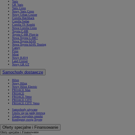
Yaris
GR Yaris
Yaris Cross
Nowy Yaris Cross
Nowy Urban Cruiser
Corolla Hatchback
Corolla Sedan
Corolla TS Kombi
Nowa Corolla Cross
Toyota C-HR
Toyota C-HR Plug-in
Nowa Toyota C-HR+
Nowa Toyota bZ4X
Nowa Toyota bZ4X Touring
Camry
Prius
Mirai
Nowy RAV4
Land Cruiser
Nowy GR GT
Samochody dostawcze
Hilux
Nowy Hilux
Nowy Hilux Electric
PROACE Max
PROACE
PROACE Verso
PROACE CITY
PROACE CITY Verso
Samochody używane
Umów się na jazdę testową
Zobacz wszystkie cenniki
Konfiguruj swoją Toyotę
Oferty specjalne i Finansowanie
Oferty specjalne i Finansowanie