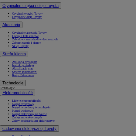
Oryginalne części i oleje Toyota
Oryginalne części Toyoty
Oryginalne oleje Toyoty
Akcesoria
Oryginalne akcesoria Toyoty
Opony i koła zimowe
Zabudowy samochodów dostawczych
Zabezpieczenia i alarmy
Sklep Toyoty
Strefa klienta
Aplikacja MyToyota
Instrukcje obsługi
Aktualizacja map
System Bluetooth®
Karty Ratownicze
Technologie
Technologie
Elektromobilność
Lider elektromobilności
Napęd hybrydowy
Napęd hybrydowy typu plug-in
Napęd wodorowy
Napęd elektryczny na baterię
Zasięg aut elektrycznych
Zalety posiadania aut elektrycznych
Ładowanie elektrycznej Toyoty